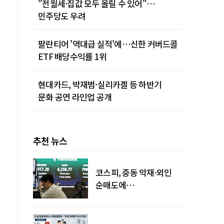
"전월세·집값 모두 올릴 수 있어"…
민주당도 우려
팔란티어 '역대급 실적'에…신한 커버드콜
ETF 배당수익률 1위
현대카드, 박재범·실리카겔 등 하반기
문화 공연 라인업 공개
추천 뉴스
코스피, 중동 악재·외인
순매도에
하락…"하이닉스 또
급락"