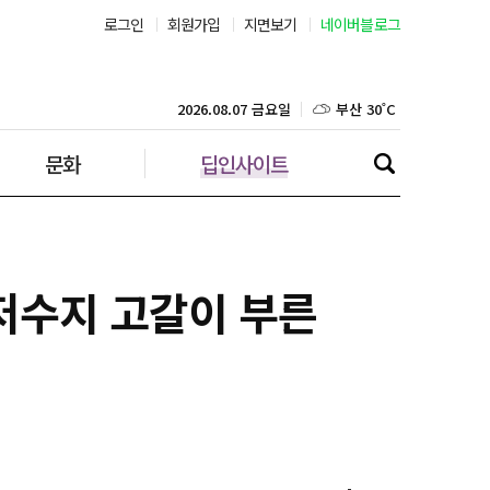
로그인
회원가입
지면보기
네이버블로그
부산 30˚C
대구 33˚C
2026.08.07 금요일
문화
딥인사이트
인천 32˚C
광주 32˚C
대전 34˚C
봉저수지 고갈이 부른
울산 30˚C
강릉 30˚C
제주 30˚C