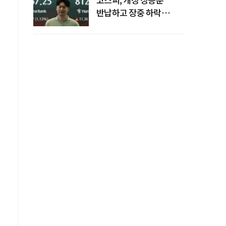
반납하고 장중 하락
전환…중동 리스크·美
경계감