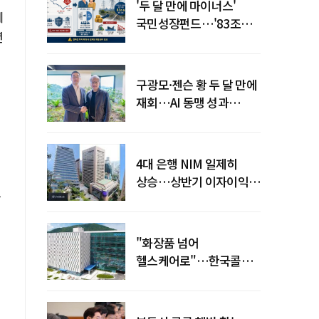
'두 달 만에 마이너스'
례
국민성장펀드…'83조
년
전력망' 리스크 확산
구광모·젠슨 황 두 달 만에
재회…AI 동맹 성과
가시화될까
4대 은행 NIM 일제히
상승…상반기 이자이익
습
19조 육박
"화장품 넘어
헬스케어로"…한국콜마,
제약·바이오 축으로 몸집
키운다