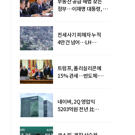
부동산 공급 해법 찾는
정부…이재명 대통령, 2차
점검회의 주재
전세사기 피해자 누적
4만건 넘어…LH
피해주택 매입도 1만호
돌파
트럼프, 폴리실리콘에
15% 관세…반도체·
태양광 공급망 재편 신호
네이버, 2Q 영업익
5203억원 전년 比
0.2%↓…영업익
주춤에도 성장동력 키운다
코스피, 개장 상승분