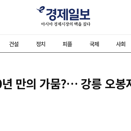
건설
정치
피플
국제
사회
00년 만의 가뭄?… 강릉 오