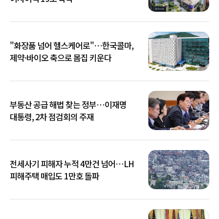
"화장품 넘어 헬스케어로"…한국콜마,
제약·바이오 축으로 몸집 키운다
부동산 공급 해법 찾는 정부…이재명
대통령, 2차 점검회의 주재
전세사기 피해자 누적 4만건 넘어…LH
피해주택 매입도 1만호 돌파