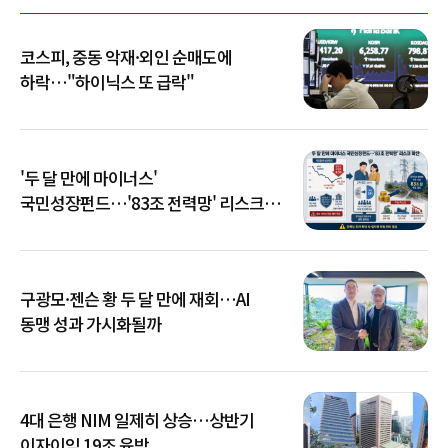
코스피, 중동 악재·외인 순매도에
하락…"하이닉스 또 급락"
'두 달 만에 마이너스'
국민성장펀드…'83조 전력망' 리스크
확산
구광모·젠슨 황 두 달 만에 재회…AI
동맹 성과 가시화될까
4대 은행 NIM 일제히 상승…상반기
이자이익 19조 육박