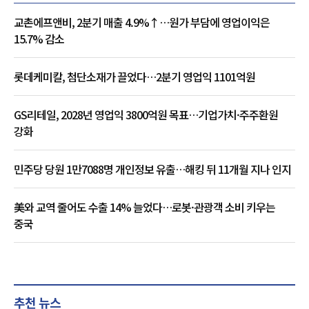
교촌에프앤비, 2분기 매출 4.9%↑…원가 부담에 영업이익은
15.7% 감소
롯데케미칼, 첨단소재가 끌었다…2분기 영업익 1101억원
GS리테일, 2028년 영업익 3800억원 목표…기업가치·주주환원
강화
민주당 당원 1만7088명 개인정보 유출…해킹 뒤 11개월 지나 인지
美와 교역 줄어도 수출 14% 늘었다…로봇·관광객 소비 키우는
중국
추천 뉴스