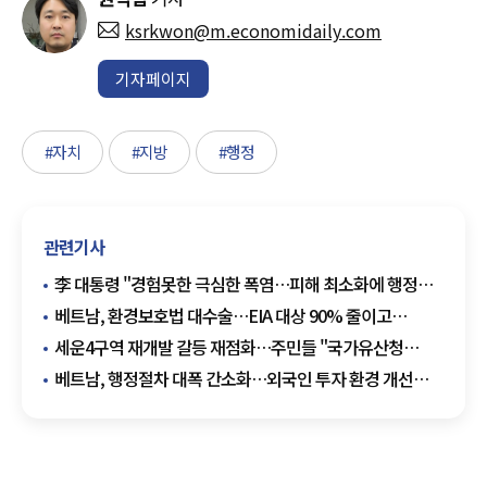
ksrkwon@m.economidaily.com
기자페이지
#자치
#지방
#행정
관련기사
李 대통령 "경험못한 극심한 폭염…피해 최소화에 행정력
총동원"
베트남, 환경보호법 대수술…EIA 대상 90% 줄이고
행정비용 52% 감축
세운4구역 재개발 갈등 재점화…주민들 "국가유산청
행정폭주" 반발
베트남, 행정절차 대폭 간소화…외국인 투자 환경 개선
가속