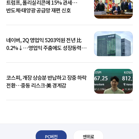
트럼프, 폴리실리콘에 15% 관세…
반도체·태양광 공급망 재편 신호
네이버, 2Q 영업익 5203억원 전년 比
0.2%↓…영업익 주춤에도 성장동력
키운다
코스피, 개장 상승분 반납하고 장중 하락
전환…중동 리스크·美 경계감
PC버전
맨위로