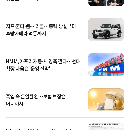
지프·혼다·벤츠 리콜…동력 상실부터
후방카메라 먹통까지
HMM, 아프리카 동·서 양축 깐다…선대
확장 다음은 '운영 전략'
폭염 속 온열질환…보험 보장은
어디까지