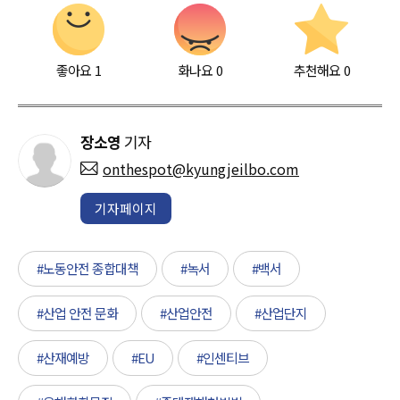
좋아요
1
화나요
0
추천해요
0
장소영
기자
onthespot@kyungjeilbo.com
기자페이지
#노동안전 종합대책
#녹서
#백서
#산업 안전 문화
#산업안전
#산업단지
#산재예방
#EU
#인센티브