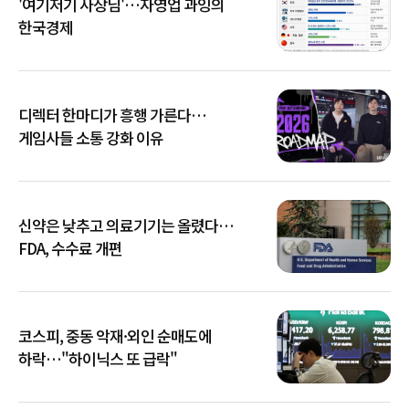
'여기저기 사장님'…자영업 과잉의
한국경제
디렉터 한마디가 흥행 가른다…
게임사들 소통 강화 이유
신약은 낮추고 의료기기는 올렸다…
FDA, 수수료 개편
코스피, 중동 악재·외인 순매도에
하락…"하이닉스 또 급락"