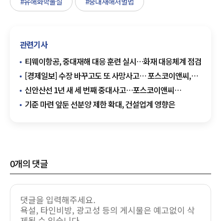
#유해화학물질
#중대재해처벌법
관련기사
티웨이항공, 중대재해 대응 훈련 실시…화재 대응체계 점검
[경제일보] 수장 바꾸고도 또 사망사고… 포스코이앤씨,
구호만 남은 안전쇄신
신안산선 1년 새 세 번째 중대사고…포스코이앤씨
안전관리 도마
기준 마련 앞둔 선분양 제한 확대, 건설업계 영향은
0
개의 댓글