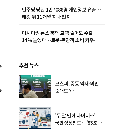
민주당 당원 1만7088명 개인정보 유출…
해킹 뒤 11개월 지나 인지
아시아권 뉴스 美와 교역 줄어도 수출
14% 늘었다…로봇·관광객 소비 키우는
중국
추천 뉴스
속
코스피, 중동 악재·외인
속
순매도에
하락…"하이닉스 또
급락"
이
'두 달 만에 마이너스'
국민성장펀드…'83조