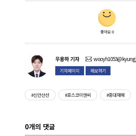
좋아요
0
우용하
기자
wooyh1053@kyungj
기자페이지
제보하기
#신안산선
#포스코이앤씨
#중대재해
0
개의 댓글