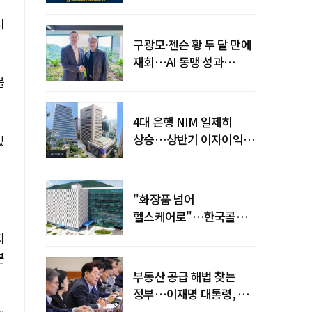
전력망' 리스크 확산
리
구광모·젠슨 황 두 달 만에
재회…AI 동맹 성과
가시화될까
블
4대 은행 NIM 일제히
상승…상반기 이자이익
있
19조 육박
"화장품 넘어
헬스케어로"…한국콜마,
제약·바이오 축으로 몸집
지
키운다
분
부동산 공급 해법 찾는
정부…이재명 대통령, 2차
점검회의 주재