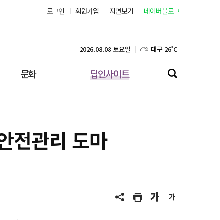
로그인
회원가입
지면보기
네이버블로그
부산 27˚C
대구 26˚C
2026.08.08 토요일
문화
딥인사이트
인천 29˚C
광주 27˚C
대전 27˚C
 안전관리 도마
울산 25˚C
강릉 25˚C
제주 29˚C