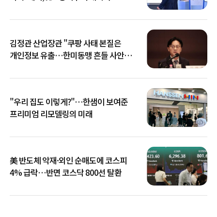
김정관 산업장관 "쿠팡 사태 본질은
개인정보 유출…한미동맹 흔들 사안
아냐"
"우리 집도 이렇게?"…한샘이 보여준
프리미엄 리모델링의 미래
美 반도체 악재·외인 순매도에 코스피
4% 급락…반면 코스닥 800선 탈환