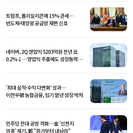
트럼프, 폴리실리콘에 15% 관세…
반도체·태양광 공급망 재편 신호
네이버, 2Q 영업익 5203억원 전년 比
0.2%↓…영업익 주춤에도 성장동력
키운다
'최대 실적·수익 다변화' 성과…
이찬우號 농협금융, 임기 말년 성장 박차
민주당 전대 공방 격화…金 '신천지
의혹' 제기, 鄭 "증거부터 내놔라"