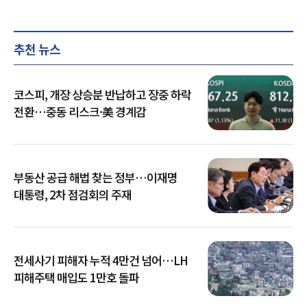
추천 뉴스
코스피, 개장 상승분 반납하고 장중 하락
전환…중동 리스크·美 경계감
부동산 공급 해법 찾는 정부…이재명
대통령, 2차 점검회의 주재
전세사기 피해자 누적 4만건 넘어…LH
피해주택 매입도 1만호 돌파