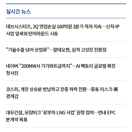
실시간 뉴스
데브시스터즈, 2Q 영업손실 160억원 2분기 적자 지속…신작·IP
사업 앞세워 턴어라운드 시동
"기술수출 넘어 상업화"…알테오젠, 실적 고성장 전환점
네이버 "200MW서 기가와트급까지"…AI 팩토리 글로벌 확장
청사진
코스피, 개장 상승분 반납하고 장중 하락 전환…중동 리스크·美
경계감
대우건설, 모잠비크 '로부마 LNG 사업' 원청 참여…연내 EPC
본계약 목표