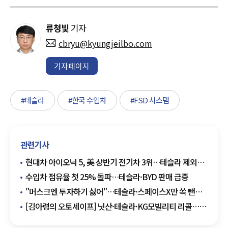
류청빛
기자
cbryu@kyungjeilbo.com
기자페이지
#테슬라
#한국 수입차
#FSD 시스템
관련기사
현대차 아이오닉 5, 美 상반기 전기차 3위…테슬라 제외
1위
수입차 점유율 첫 25% 돌파…테슬라·BYD 판매 급증
"머스크엔 투자하기 싫어"…테슬라·스페이스X만 쏙 뺀
ETF 나온다
[김아령의 오토세이프] 닛산·테슬라·KG모빌리티 리콜…
배터리·후방카메라 결함