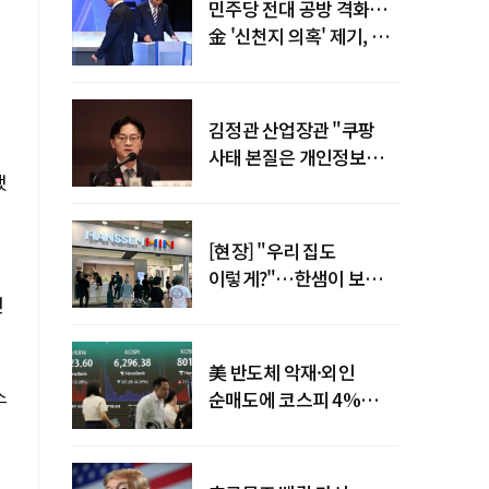
민주당 전대 공방 격화…
金 '신천지 의혹' 제기, 鄭
"증거부터 내놔라"
김정관 산업장관 "쿠팡
사태 본질은 개인정보
했
유출…한미동맹 흔들
사안 아냐"
[현장] "우리 집도
이렇게?"…한샘이 보여준
면
프리미엄 리모델링의 미래
美 반도체 악재·외인
스
순매도에 코스피 4%
급락…반면 코스닥 800선
탈환