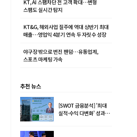
KT, AI 스팸차단 전 고객 확대…변형
스팸도 실시간 탐지
KT&G, 해외사업 질주에 역대 상반기 최대
매출…영업익 4분기 연속 두 자릿수 성장
야구장 밖으로 번진 팬덤…유통업계,
스포츠 마케팅 가속
추천 뉴스
[SWOT 금융분석] '최대
실적·수익 다변화' 성과…
제
이찬우號 농협금융, 임기
말년 성장 박차