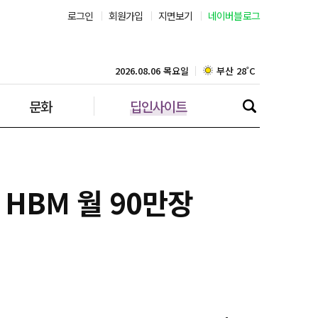
로그인
회원가입
지면보기
네이버블로그
부산 28˚C
대구 28˚C
2026.08.06 목요일
문화
딥인사이트
인천 29˚C
광주 29˚C
대전 30˚C
 HBM 월 90만장
울산 27˚C
강릉 27˚C
제주 29˚C