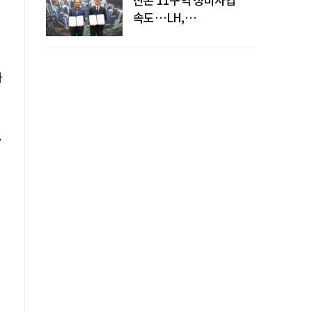
속도…LH,
주민대표회의와
사업시행약정 체결
하
.