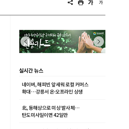
실시간 뉴스
네이버, 해피빈 앞세워 로컬 커머스
확대…강릉서 온·오프라인 상생
北, 동해상으로 미상 발사체…
탄도미사일이면 42일만