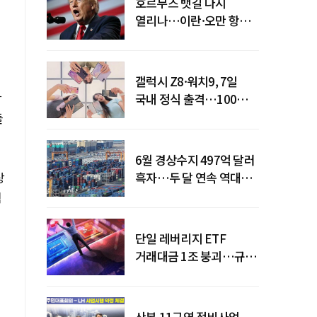
호르무즈 뱃길 다시
열리나…이란·오만 항로
합의
갤럭시 Z8·워치9, 7일
상
국내 정식 출격…100개국
순차 출시
들
6월 경상수지 497억 달러
상
흑자…두 달 연속 역대
최대
적
단일 레버리지 ETF
거래대금 1조 붕괴…규제
직격탄
산본 11구역 정비사업