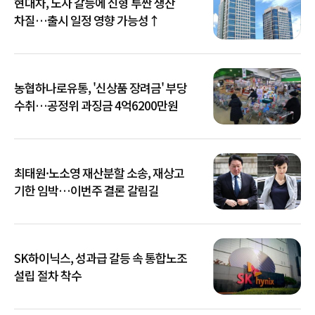
현대차, 노사 갈등에 신형 투싼 생산
차질…출시 일정 영향 가능성↑
농협하나로유통, '신상품 장려금' 부당
수취…공정위 과징금 4억6200만원
최태원·노소영 재산분할 소송, 재상고
기한 임박…이번주 결론 갈림길
SK하이닉스, 성과급 갈등 속 통합노조
설립 절차 착수