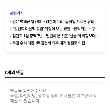
관련기사
같은 명태균 말인데… 김건희 무죄, 윤석열·오세훈 유죄
'김건희 디올백 종결' 뒤집어 보는 경찰…권익위는 누구의
권익을 지켰나
김건희 1심 징역 7년…법원이 본 것은 '선물'의 외형보다
청탁의 맥락
특검 수사 미완, 尹·김건희 의혹 대거 경찰로 이첩
0
개의 댓글