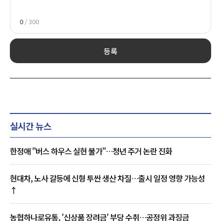
0
/ 300
등록
실시간 뉴스
한정애 "버스 하우스 실현 불가"…청년 주거 논란 진화
현대차, 노사 갈등에 신형 투싼 생산 차질…출시 일정 영향 가능성
↑
농협하나로유통, '신상품 장려금' 부당 수취…공정위 과징금