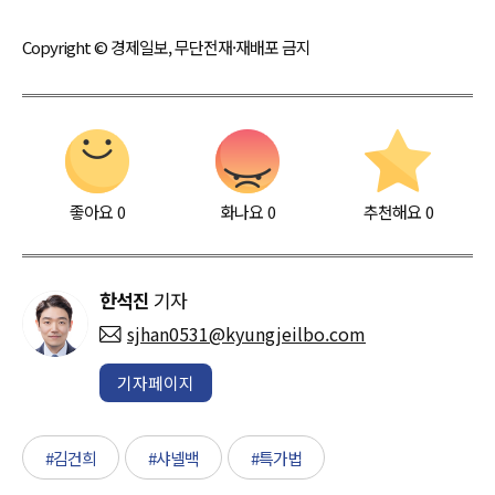
Copyright © 경제일보, 무단전재·재배포 금지
좋아요
0
화나요
0
추천해요
0
한석진
기자
sjhan0531@kyungjeilbo.com
기자페이지
#김건희
#샤넬백
#특가법