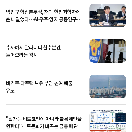
박인규 혁신본부장, 재미 한인과학자에
손 내밀었다…AI·우주·양자 공동연구
확대
수사하지 말라더니 합수본엔
들어오라는 검사
비거주·다주택 보유 부담 높여 매물
유도
"월가는 비트코인이 아니라 블록체인을
원한다"…토큰화가 바꾸는 금융 배관