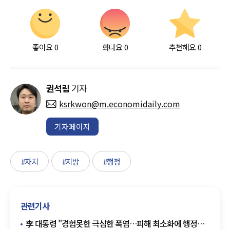
좋아요
0
화나요
0
추천해요
0
권석림
기자
ksrkwon@m.economidaily.com
기자페이지
#자치
#지방
#행정
관련기사
李 대통령 "경험못한 극심한 폭염…피해 최소화에 행정력