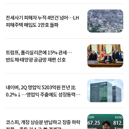
전세사기 피해자 누적 4만건 넘어…LH
피해주택 매입도 1만호 돌파
트럼프, 폴리실리콘에 15% 관세…
반도체·태양광 공급망 재편 신호
네이버, 2Q 영업익 5203억원 전년 比
0.2%↓…영업익 주춤에도 성장동력
키운다
코스피, 개장 상승분 반납하고 장중 하락