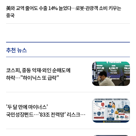
美와 교역 줄어도 수출 14% 늘었다…로봇·관광객 소비 키우는
중국
추천 뉴스
코스피, 중동 악재·외인 순매도에
하락…"하이닉스 또 급락"
'두 달 만에 마이너스'
국민성장펀드…'83조 전력망' 리스크
확산