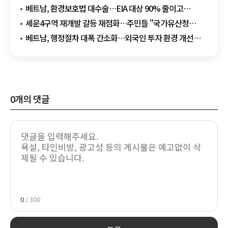
총동원"
베트남, 환경보호법 대수술…EIA 대상 90% 줄이고
행정비용 52% 감축
세운4구역 재개발 갈등 재점화…주민들 "국가유산청
행정폭주" 반발
베트남, 행정절차 대폭 간소화…외국인 투자 환경 개선
가속
0
개의 댓글
0
/ 300