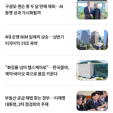
구광모·젠슨 황 두 달 만에 재회…AI
동맹 성과 가시화될까
4대 은행 NIM 일제히 상승…상반기
이자이익 19조 육박
"화장품 넘어 헬스케어로"…한국콜마,
제약·바이오 축으로 몸집 키운다
부동산 공급 해법 찾는 정부…이재명
대통령, 2차 점검회의 주재