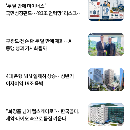
'두 달 만에 마이너스'
국민성장펀드…'83조 전력망' 리스크
확산
구광모·젠슨 황 두 달 만에 재회…AI
동맹 성과 가시화될까
4대 은행 NIM 일제히 상승…상반기
이자이익 19조 육박
"화장품 넘어 헬스케어로"…한국콜마,
제약·바이오 축으로 몸집 키운다