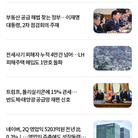
부동산 공급 해법 찾는 정부…이재명
대통령, 2차 점검회의 주재
전세사기 피해자 누적 4만건 넘어…LH
피해주택 매입도 1만호 돌파
트럼프, 폴리실리콘에 15% 관세…
반도체·태양광 공급망 재편 신호
네이버, 2Q 영업익 5203억원 전년 比
0.2%↓…영업익 주춤에도 성장동력