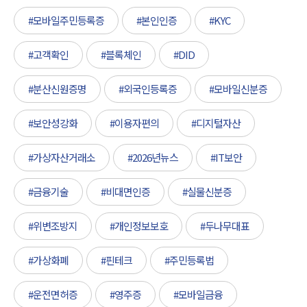
#모바일주민등록증
#본인인증
#KYC
#고객확인
#블록체인
#DID
#분산신원증명
#외국인등록증
#모바일신분증
#보안성강화
#이용자편의
#디지털자산
#가상자산거래소
#2026년뉴스
#IT보안
#금융기술
#비대면인증
#실물신분증
#위변조방지
#개인정보보호
#두나무대표
#가상화폐
#핀테크
#주민등록법
#운전면허증
#영주증
#모바일금융