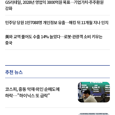
GS리테일, 2028년 영업익 3800억원 목표…기업가치·주주환원
강화
민주당 당원 1만7088명 개인정보 유출…해킹 뒤 11개월 지나 인지
美와 교역 줄어도 수출 14% 늘었다…로봇·관광객 소비 키우는
중국
추천 뉴스
코스피, 중동 악재·외인 순매도에
하락…"하이닉스 또 급락"