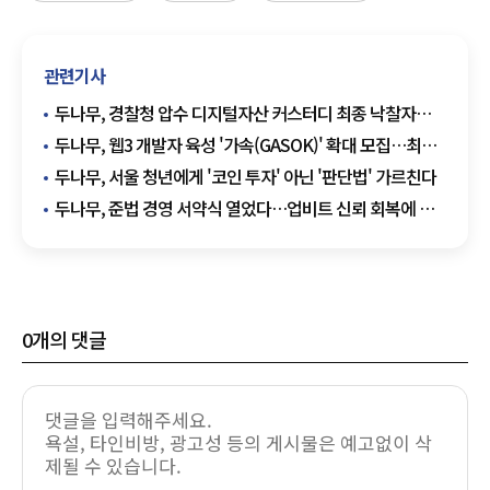
관련기사
두나무, 경찰청 압수 디지털자산 커스터디 최종 낙찰자
선정
두나무, 웹3 개발자 육성 '가속(GASOK)' 확대 모집…최대
10만달러 지원
두나무, 서울 청년에게 '코인 투자' 아닌 '판단법' 가르친다
두나무, 준법 경영 서약식 열었다…업비트 신뢰 회복에 힘
싣는다
0
개의 댓글