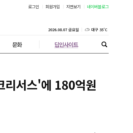
로그인
회원가입
지면보기
네이버블로그
부산 30˚C
대구 35˚C
2026.08.07 금요일
문화
딥인사이트
인천 32˚C
광주 36˚C
대전 36˚C
크리서스'에 180억원
울산 31˚C
강릉 31˚C
제주 31˚C