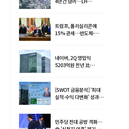
4만건 넘어…LH
피해주택 매입도 1만호
돌파
트럼프, 폴리실리콘에
15% 관세…반도체·
태양광 공급망 재편 신호
네이버, 2Q 영업익
5203억원 전년 比
0.2%↓…영업익
주춤에도 성장동력 키운다
[SWOT 금융분석] '최대
실적·수익 다변화' 성과…
이찬우號 농협금융, 임기
말년 성장 박차
민주당 전대 공방 격화…
金 '신천지 의혹' 제기, 鄭