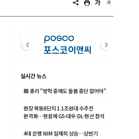
실시간 뉴스
韓 총리 "방학 중에도 돌봄 중단 없어야"
현장 목동8단지 1.1조원대 수주전
본격화…현설에 GS·대우·DL·현산 참석
4대 은행 NIM 일제히 상승…상반기