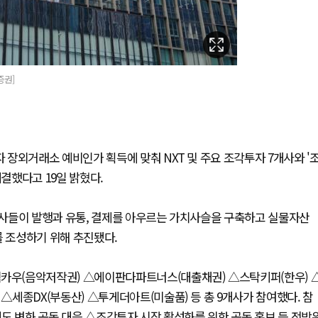
증권]
장외거래소 예비인가 획득에 맞춰 NXT 및 주요 조각투자 7개사와 '
체결했다고 19일 밝혔다.
사들이 발행과 유통, 결제를 아우르는 가치사슬을 구축하고 실물자산
를 조성하기 위해 추진됐다.
우(음악저작권) △에이판다파트너스(대출채권) △스탁키퍼(한우) 
세종DX(부동산) △투게더아트(미술품) 등 총 9개사가 참여했다. 참
도 변화 공동 대응 △조각투자 시장 활성화를 위한 공동 홍보 등 전방