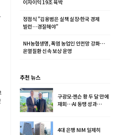
이자이익 19조 육박
-
정점식 "김용범은 실책 실장·한국 경제
빌런…경질해야"
NH농협생명, 폭염 농업인 안전망 강화…
온열질환 신속 보상 운영
추천 뉴스
고
구광모·젠슨 황 두 달 만에
겠
재회…AI 동맹 성과
가시화될까
4대 은행 NIM 일제히