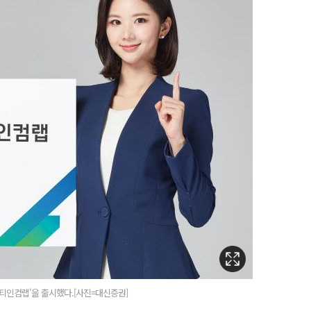
티인컴랩'을 출시했다.[사진=대신증권]