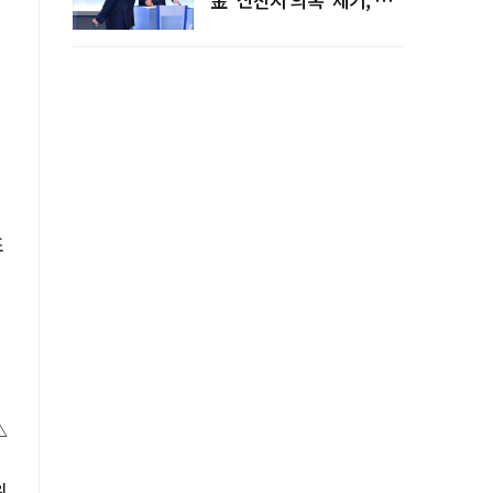
"증거부터 내놔라"
조
△
위