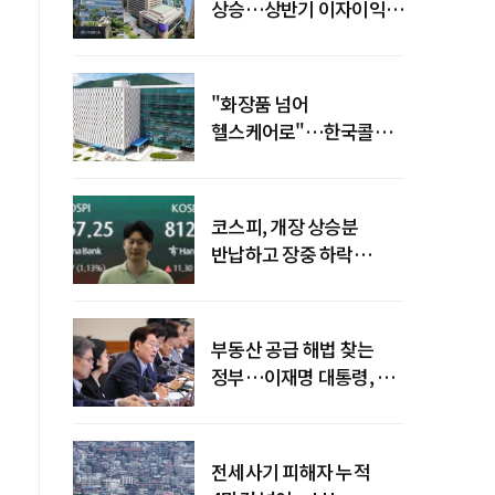
상승…상반기 이자이익
19조 육박
"화장품 넘어
헬스케어로"…한국콜마,
제약·바이오 축으로 몸집
키운다
코스피, 개장 상승분
반납하고 장중 하락
전환…중동 리스크·美
경계감
부동산 공급 해법 찾는
정부…이재명 대통령, 2차
점검회의 주재
전세사기 피해자 누적