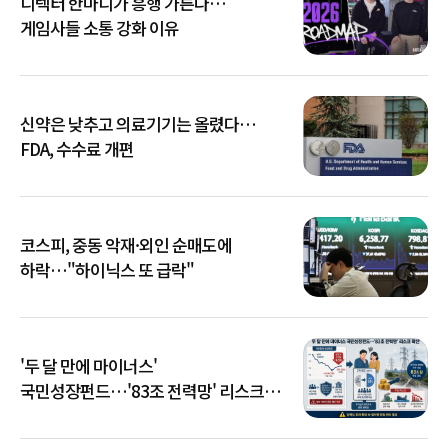
디렉터 한마디가 흥행 가른다…
게임사들 소통 강화 이유
신약은 낮추고 의료기기는 올렸다…
FDA, 수수료 개편
코스피, 중동 악재·외인 순매도에
하락…"하이닉스 또 급락"
'두 달 만에 마이너스'
국민성장펀드…'83조 전력망' 리스크
확산