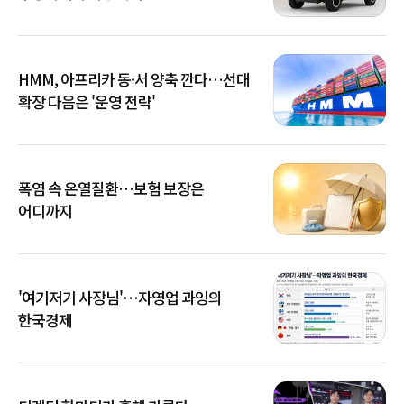
HMM, 아프리카 동·서 양축 깐다…선대
확장 다음은 '운영 전략'
폭염 속 온열질환…보험 보장은
어디까지
'여기저기 사장님'…자영업 과잉의
한국경제