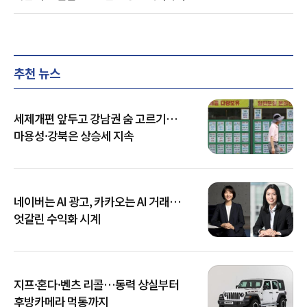
추천 뉴스
세제개편 앞두고 강남권 숨 고르기…
마용성·강북은 상승세 지속
네이버는 AI 광고, 카카오는 AI 거래…
엇갈린 수익화 시계
지프·혼다·벤츠 리콜…동력 상실부터
후방카메라 먹통까지