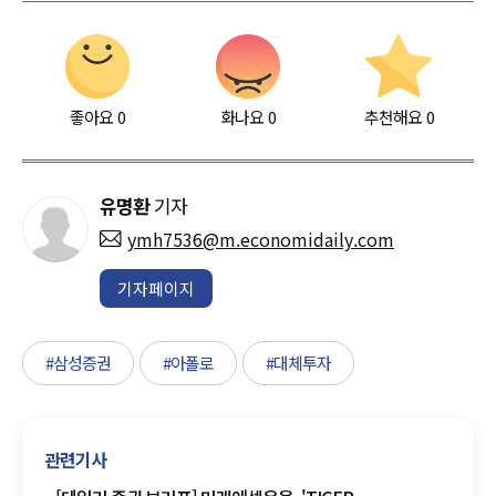
좋아요
0
화나요
0
추천해요
0
유명환
기자
ymh7536@m.economidaily.com
기자페이지
#삼성증권
#아폴로
#대체투자
관련기사