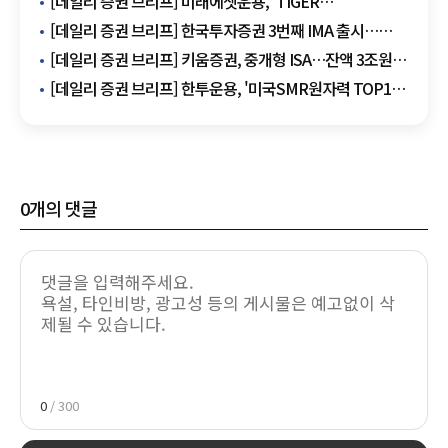
[데일리 증권 브리프] 미래에셋운용, 'TIGER
배당커버드콜액티브' 배당 실시 外
[데일리 증권 브리프] 한국투자증권 3번째 IMA 출시…
3000억원 모집 外
[데일리 증권 브리프] 키움증권, 중개형 ISA…잔액 3조원
돌파 外
[데일리 증권 브리프] 한투운용, '미국SMR원자력 TOP10'
ETF 신규 상장 外
0
개의 댓글
0
/ 300