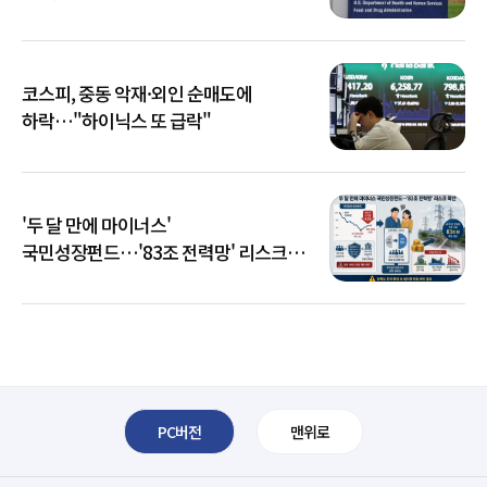
코스피, 중동 악재·외인 순매도에
하락…"하이닉스 또 급락"
'두 달 만에 마이너스'
국민성장펀드…'83조 전력망' 리스크
확산
PC버전
맨위로