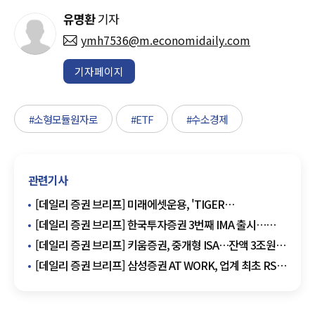
유명환
기자
ymh7536@m.economidaily.com
기자페이지
#소형모듈원자로
#ETF
#수소경제
관련기사
[데일리 증권 브리프] 미래에셋운용, 'TIGER
배당커버드콜액티브' 배당 실시 外
[데일리 증권 브리프] 한국투자증권 3번째 IMA 출시…
3000억원 모집 外
[데일리 증권 브리프] 키움증권, 중개형 ISA…잔액 3조원
돌파 外
[데일리 증권 브리프] 삼성증권 AT WORK, 업계 최초 RSA
서비스 개시 外