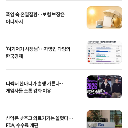
폭염 속 온열질환…보험 보장은
어디까지
'여기저기 사장님'…자영업 과잉의
한국경제
디렉터 한마디가 흥행 가른다…
게임사들 소통 강화 이유
신약은 낮추고 의료기기는 올렸다…
FDA, 수수료 개편