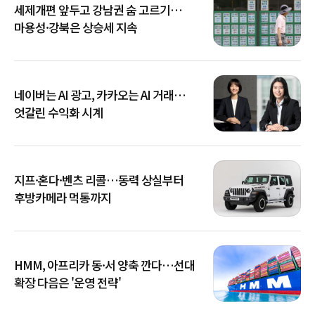
세제개편 앞두고 강남권 숨 고르기…
마용성·강북은 상승세 지속
네이버는 AI 광고, 카카오는 AI 거래…
엇갈린 수익화 시계
지프·혼다·벤츠 리콜…동력 상실부터
후방카메라 먹통까지
HMM, 아프리카 동·서 양축 깐다…선대
확장 다음은 '운영 전략'