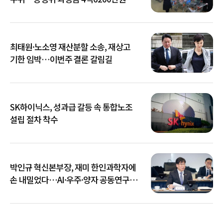
최태원·노소영 재산분할 소송, 재상고
기한 임박…이번주 결론 갈림길
SK하이닉스, 성과급 갈등 속 통합노조
설립 절차 착수
박인규 혁신본부장, 재미 한인과학자에
손 내밀었다…AI·우주·양자 공동연구
확대