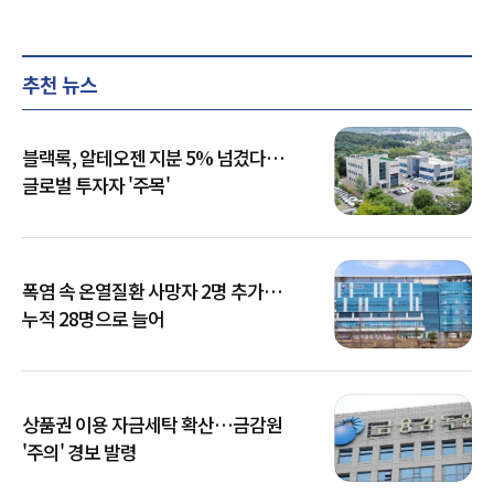
추천 뉴스
블랙록, 알테오젠 지분 5% 넘겼다…
글로벌 투자자 '주목'
폭염 속 온열질환 사망자 2명 추가…
누적 28명으로 늘어
상품권 이용 자금세탁 확산…금감원
'주의' 경보 발령