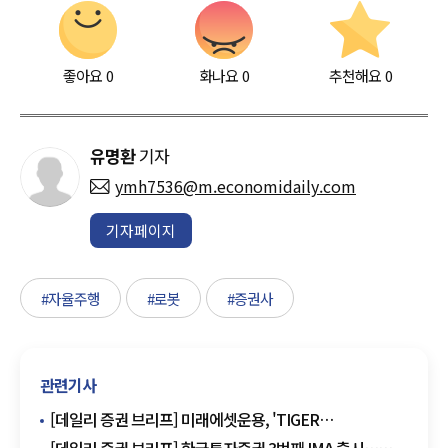
좋아요
0
화나요
0
추천해요
0
유명환
기자
ymh7536@m.economidaily.com
기자페이지
#자율주행
#로봇
#증권사
관련기사
[데일리 증권 브리프] 미래에셋운용, 'TIGER
배당커버드콜액티브' 배당 실시 外