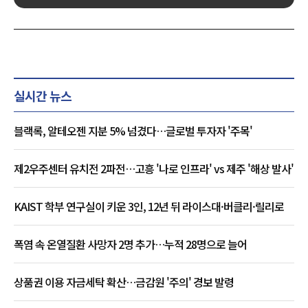
실시간 뉴스
블랙록, 알테오젠 지분 5% 넘겼다…글로벌 투자자 '주목'
제2우주센터 유치전 2파전…고흥 '나로 인프라' vs 제주 '해상 발사'
KAIST 학부 연구실이 키운 3인, 12년 뒤 라이스대·버클리·릴리로
폭염 속 온열질환 사망자 2명 추가…누적 28명으로 늘어
상품권 이용 자금세탁 확산…금감원 '주의' 경보 발령