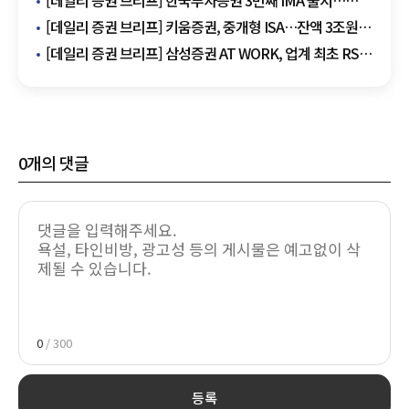
[데일리 증권 브리프] 한국투자증권 3번째 IMA 출시…
3000억원 모집 外
[데일리 증권 브리프] 키움증권, 중개형 ISA…잔액 3조원
돌파 外
[데일리 증권 브리프] 삼성증권 AT WORK, 업계 최초 RSA
서비스 개시 外
0
개의 댓글
0
/ 300
등록