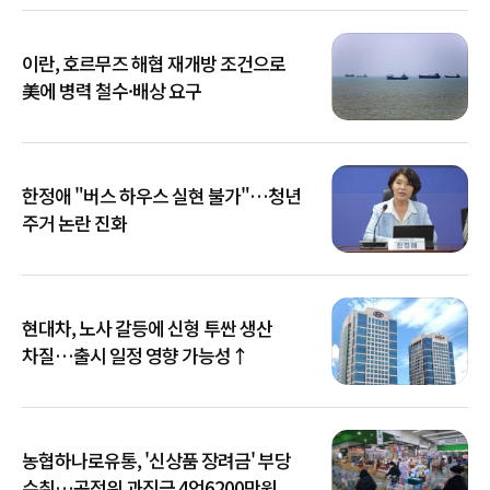
이란, 호르무즈 해협 재개방 조건으로
美에 병력 철수·배상 요구
한정애 "버스 하우스 실현 불가"…청년
주거 논란 진화
현대차, 노사 갈등에 신형 투싼 생산
차질…출시 일정 영향 가능성↑
농협하나로유통, '신상품 장려금' 부당
수취…공정위 과징금 4억6200만원