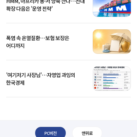
HMM, 아프리카 동·서 양축 깐다…선대
확장 다음은 '운영 전략'
폭염 속 온열질환…보험 보장은
어디까지
'여기저기 사장님'…자영업 과잉의
한국경제
PC버전
맨위로