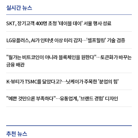
실시간 뉴스
SKT, 장기고객 400명 초청 '테이블 데이' 서울 행사 성료
LG유플러스, AI가 인터넷 이상 미리 감지…'셀프힐링' 기술 검증
"월가는 비트코인이 아니라 블록체인을 원한다"…토큰화가 바꾸는
금융 배관
K-뷰티가 TSMC를 닮았다고?…닛케이가 주목한 '분업의 힘'
"예쁜 것만으론 부족하다"…유통업계, '브랜드 경험' 디자인
추천 뉴스