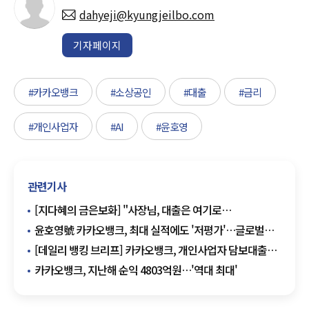
dahyeji@kyungjeilbo.com
기자페이지
#카카오뱅크
#소상공인
#대출
#금리
#개인사업자
#AI
#윤호영
관련기사
[지다혜의 금은보화] "사장님, 대출은 여기로
갈아타세요"…은행권, 개인사업자 대출이동 경쟁 본격화
윤호영號 카카오뱅크, 최대 실적에도 '저평가'…글로벌로
돌파구 모색
[데일리 뱅킹 브리프] 카카오뱅크, 개인사업자 담보대출
금리 최대 0.75%p 인하…"최저 2%대" 外
카카오뱅크, 지난해 순익 4803억원…'역대 최대'