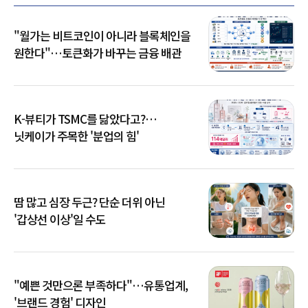
"월가는 비트코인이 아니라 블록체인을
원한다"…토큰화가 바꾸는 금융 배관
K-뷰티가 TSMC를 닮았다고?…
닛케이가 주목한 '분업의 힘'
땀 많고 심장 두근? 단순 더위 아닌
'갑상선 이상'일 수도
"예쁜 것만으론 부족하다"…유통업계,
'브랜드 경험' 디자인