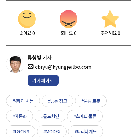
좋아요
0
화나요
0
추천해요
0
류청빛
기자
cbryu@kyungjeilbo.com
기자페이지
#4웨이 셔틀
#냉동 창고
#물류 로봇
#자동화
#콜드체인
#스마트 물류
#LG CNS
#MODEX
#파리바게뜨