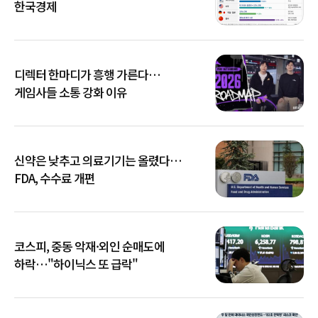
한국경제
디렉터 한마디가 흥행 가른다…
게임사들 소통 강화 이유
신약은 낮추고 의료기기는 올렸다…
FDA, 수수료 개편
코스피, 중동 악재·외인 순매도에
하락…"하이닉스 또 급락"