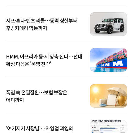
지프·혼다·벤츠 리콜…동력 상실부터
후방카메라 먹통까지
HMM, 아프리카 동·서 양축 깐다…선대
확장 다음은 '운영 전략'
폭염 속 온열질환…보험 보장은
어디까지
'여기저기 사장님'…자영업 과잉의