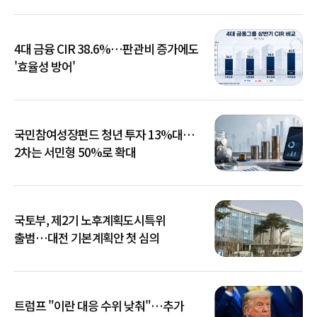
4대 금융 CIR 38.6%…판관비 증가에도
'효율성 방어'
국민참여성장펀드 청년 투자 13%대…
2차는 서민형 50%로 확대
국토부, 제2기 노후계획도시특위
출범…대전 기본계획안 첫 심의
트럼프 "이란 대응 수위 낮춰"…추가