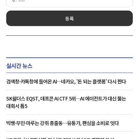
등록
실시간 뉴스
검색창·카톡창에 들어온 AI…네카오, '돈 되는 플랫폼' 다시 짠다
SK쉴더스 EQST, 데프콘 AI CTF 5위…AI 에이전트가 대신 뚫는
대회서 톱5
빅뱅·무민·마루는 강쥐 총출동…유통가, 팬심을 소비로 잇다