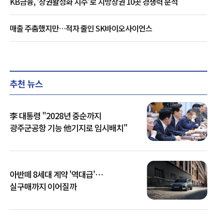
KB금융, '상권활성화 지수'로 지방상권 10곳 경쟁력 분석
매출 주춤했지만…적자 줄인 SK바이오사이언스
추천 뉴스
李 대통령 "2028년 중순까지
광주군공항 기능 他기지로 임시배치"
아반떼 8세대 계약 '역대급'…
실구매까지 이어질까