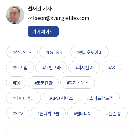
선재관
기자
seon@kyungjeilbo.com
기자페이지
#삼성SDS
#LG CNS
#현대오토에버
#SI 기업
#AI 인프라
#피지컬 AI
#AX
#RX
#로봇전환
#피지컬웍스
#데이터센터
#GPU 서비스
#스마트팩토리
#SDV
#현대차그룹
#엔비디아
#젠슨 황