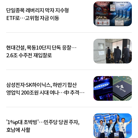
단일종목 레버리지 막자 지수형
ETF로…고위험 자금 이동
현대건설, 목동10단지 단독 응찰…
2.6조 수주전 재입찰로
삼성전자·SK하이닉스, 하반기 합산
영업익 200조원 시대 여나…中 추격은
부담
'1%p대 초박빙'…민주당 당권 주자,
호남에 사활