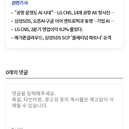
관련기사
"공항 운영도 AI 시대"…LG CNS, 14개 공항 AX 청사진
만든다
삼성SDS, 오픈AI·구글 이어 앤트로픽과 동맹…기업 AI 판
키운다
LG CNS, 2분기 영업이익 9.2% 줄었다.
메가존클라우드, 삼성SDS SCP '플래티넘 파트너' 승격
0
개의 댓글
0
/ 300