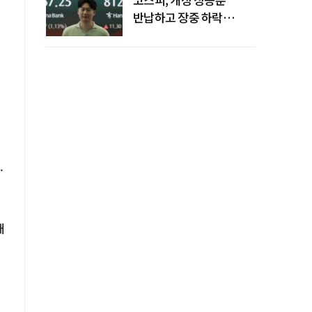
반납하고 장중 하락
전환…중동 리스크·美
경계감
·
대