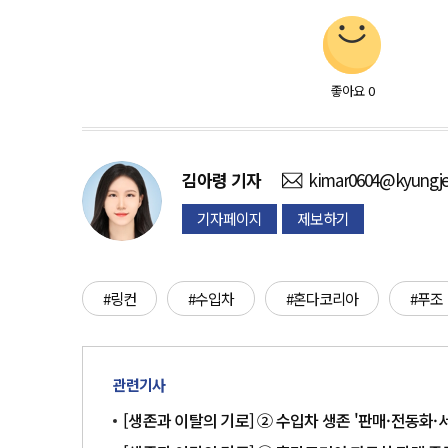
좋아요
0
김아령
기자
kimar0604@kyungje
기자페이지
제보하기
#링컨
#수입차
#혼다코리아
#푸조
관련기사
[생존과 이탈의 기로] ② 수입차 생존 '판매·전동화