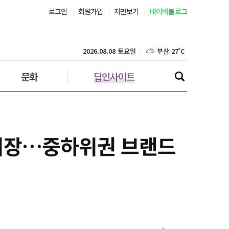
로그인
회원가입
지면보기
네이버블로그
부산 27˚C
대구 25˚C
2026.08.08 토요일
문화
딥인사이트
인천 28˚C
광주 27˚C
대전 25˚C
 시장…중하위권 브랜드
울산 25˚C
강릉 26˚C
제주 28˚C