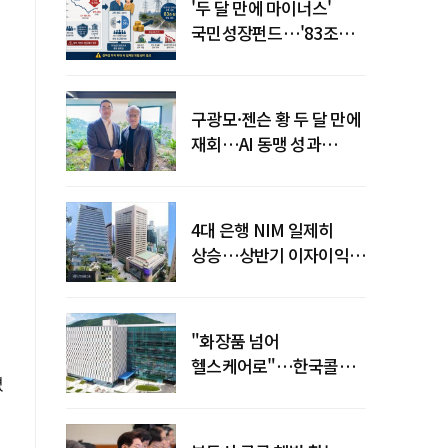
'두 달 만에 마이너스'
국민성장펀드…'83조
전력망' 리스크 확산
구광모·젠슨 황 두 달 만에
재회…AI 동맹 성과
가시화될까
4대 은행 NIM 일제히
상승…상반기 이자이익
19조 육박
"화장품 넘어
헬스케어로"…한국콜마,
졌
제약·바이오 축으로 몸집
키운다