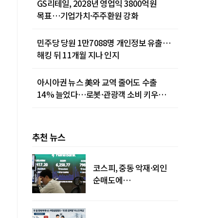
GS리테일, 2028년 영업익 3800억원
목표…기업가치·주주환원 강화
민주당 당원 1만7088명 개인정보 유출…
해킹 뒤 11개월 지나 인지
아시아권 뉴스 美와 교역 줄어도 수출
14% 늘었다…로봇·관광객 소비 키우는
중국
추천 뉴스
코스피, 중동 악재·외인
순매도에
하락…"하이닉스 또
급락"