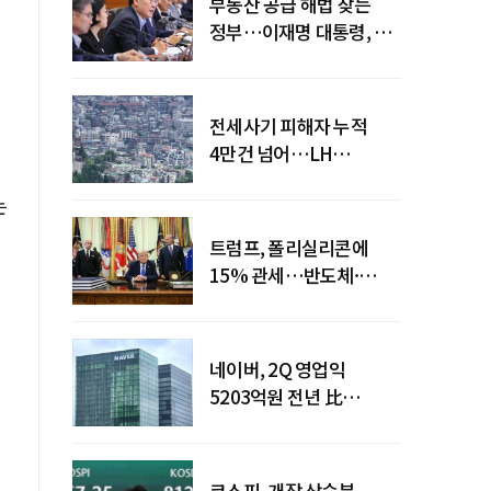
부동산 공급 해법 찾는
정부…이재명 대통령, 2차
점검회의 주재
전세사기 피해자 누적
4만건 넘어…LH
피해주택 매입도 1만호
는
돌파
트럼프, 폴리실리콘에
15% 관세…반도체·
태양광 공급망 재편 신호
네이버, 2Q 영업익
5203억원 전년 比
0.2%↓…영업익
주춤에도 성장동력 키운다
코스피, 개장 상승분