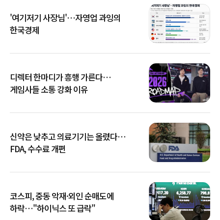
'여기저기 사장님'…자영업 과잉의
한국경제
디렉터 한마디가 흥행 가른다…
게임사들 소통 강화 이유
신약은 낮추고 의료기기는 올렸다…
FDA, 수수료 개편
코스피, 중동 악재·외인 순매도에
하락…"하이닉스 또 급락"