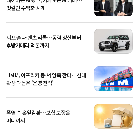
엇갈린 수익화 시계
지프·혼다·벤츠 리콜…동력 상실부터
후방카메라 먹통까지
HMM, 아프리카 동·서 양축 깐다…선대
확장 다음은 '운영 전략'
폭염 속 온열질환…보험 보장은
어디까지