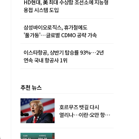
HD현대, 美 최대 수상함 조선소에 지능형
용접 시스템 도입
삼성바이오로직스, 휴가철에도
'풀가동'…글로벌 CDMO 공략 가속
이스타항공, 상반기 탑승률 93%…2년
연속 국내 항공사 1위
추천 뉴스
호르무즈 뱃길 다시
열리나…이란·오만 항로
합의
을