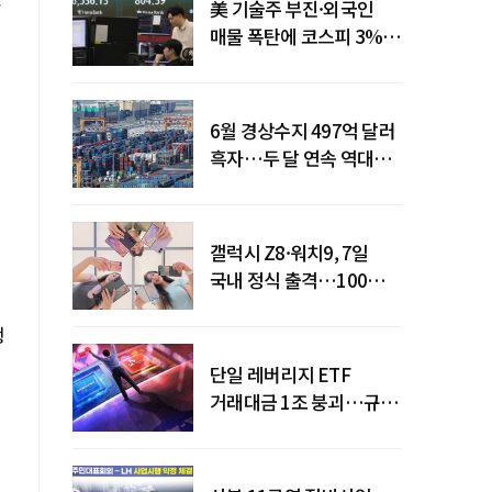
美 기술주 부진·외국인
매물 폭탄에 코스피 3%대
급락
6월 경상수지 497억 달러
흑자…두 달 연속 역대
최대
갤럭시 Z8·워치9, 7일
국내 정식 출격…100개국
순차 출시
행
단일 레버리지 ETF
거래대금 1조 붕괴…규제
직격탄