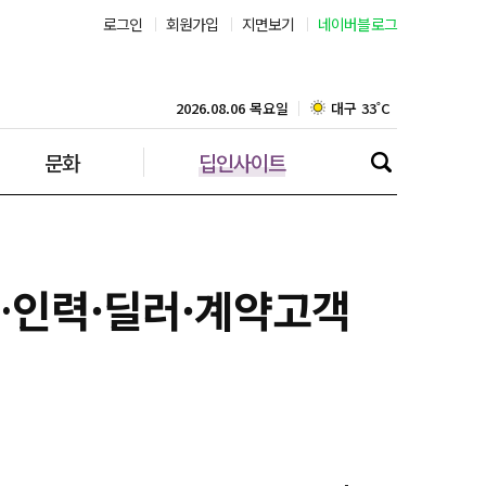
로그인
회원가입
지면보기
네이버블로그
부산 30˚C
대구 33˚C
2026.08.06 목요일
문화
딥인사이트
인천 30˚C
광주 34˚C
대전 33˚C
화…인력·딜러·계약고객
울산 32˚C
강릉 30˚C
제주 30˚C