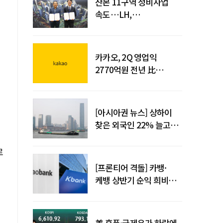
산본 11구역 정비사업
속도…LH,
주민대표회의와
사업시행약정 체결
카카오, 2Q 영업익
2770억원 전년 比
36%↑…역대 최대 분기
실적 달성
[아시아권 뉴스] 상하이
찾은 외국인 22% 늘고
중국 자동차 수출 509만대
로
[프론티어 격돌] 카뱅·
케뱅 상반기 순익 희비…
플랫폼·개인사업자
금융으로 성장 기반 확대
美 훈풍·국제유가 하락에