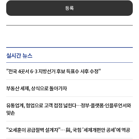
등록
실시간 뉴스
"전국 4곳서 6·3 지방선거 후보 득표수 사후 수정"
부동산 세제, 상식으로 돌아가자
유통업계, 협업으로 고객 접점 넓힌다…정부·플랫폼·인플루언서와
맞손
"오세훈이 공급절벽 설계자"… 與, 국힘 '세제개편안 공세'에 역공