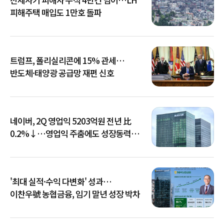
피해주택 매입도 1만호 돌파
트럼프, 폴리실리콘에 15% 관세…
반도체·태양광 공급망 재편 신호
네이버, 2Q 영업익 5203억원 전년 比
0.2%↓…영업익 주춤에도 성장동력
키운다
'최대 실적·수익 다변화' 성과…
이찬우號 농협금융, 임기 말년 성장 박차