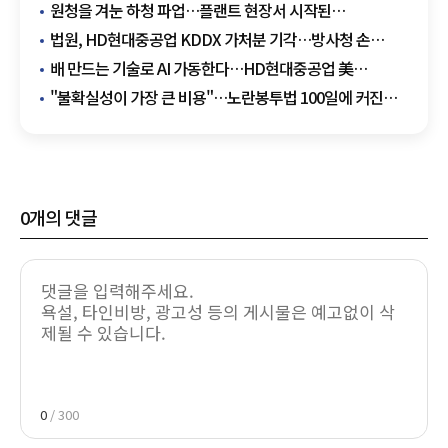
원청을 겨눈 하청 파업…플랜트 현장서 시작된
노란봉투법의 첫 충돌
법원, HD현대중공업 KDDX 가처분 기각…방사청 손
들어줬다
배 만드는 기술로 AI 가동한다…HD현대중공업 美
데이터센터에 발전용 엔진 공급
"불확실성이 가장 큰 비용"…노란봉투법 100일에 커진
산업계 우려
0
개의 댓글
0
/ 300