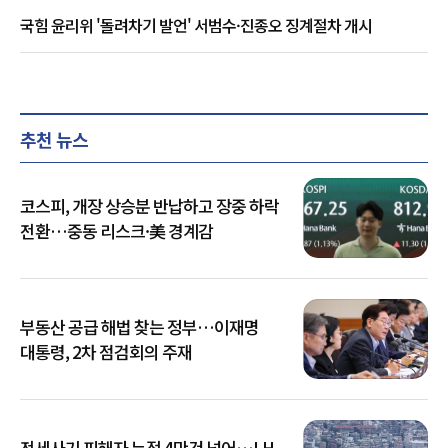
국힘 윤리위 '돌려차기 발언' 서범수·진종오 징계절차 개시
추천 뉴스
코스피, 개장 상승분 반납하고 장중 하락
전환…중동 리스크·美 경계감
부동산 공급 해법 찾는 정부…이재명
대통령, 2차 점검회의 주재
전세사기 피해자 누적 4만건 넘어…LH