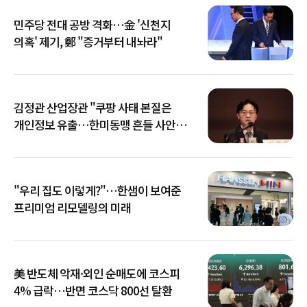
민주당 전대 공방 격화…金 '신천지
의혹' 제기, 鄭 "증거부터 내놔라"
김정관 산업장관 "쿠팡 사태 본질은
개인정보 유출…한미동맹 흔들 사안
아냐"
"우리 집도 이렇게?"…한샘이 보여준
프리미엄 리모델링의 미래
美 반도체 악재·외인 순매도에 코스피
4% 급락…반면 코스닥 800선 탈환