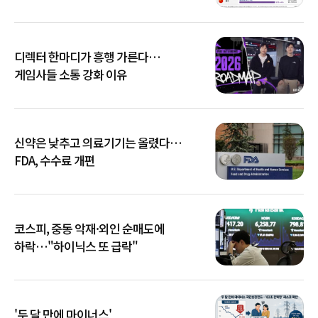
디렉터 한마디가 흥행 가른다…
게임사들 소통 강화 이유
신약은 낮추고 의료기기는 올렸다…
FDA, 수수료 개편
코스피, 중동 악재·외인 순매도에
하락…"하이닉스 또 급락"
'두 달 만에 마이너스'