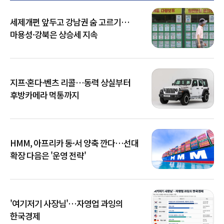
세제개편 앞두고 강남권 숨 고르기…
마용성·강북은 상승세 지속
지프·혼다·벤츠 리콜…동력 상실부터
후방카메라 먹통까지
HMM, 아프리카 동·서 양축 깐다…선대
확장 다음은 '운영 전략'
'여기저기 사장님'…자영업 과잉의
한국경제