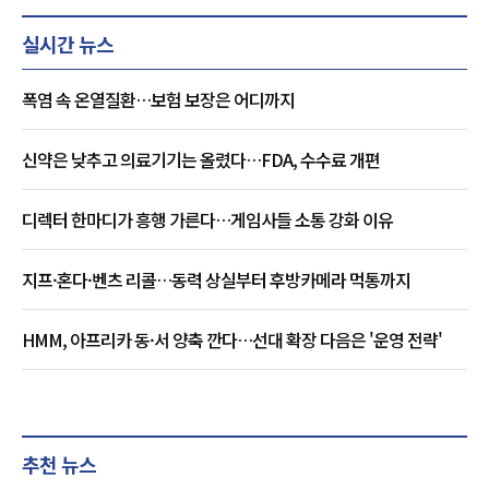
실시간 뉴스
폭염 속 온열질환…보험 보장은 어디까지
신약은 낮추고 의료기기는 올렸다…FDA, 수수료 개편
디렉터 한마디가 흥행 가른다…게임사들 소통 강화 이유
지프·혼다·벤츠 리콜…동력 상실부터 후방카메라 먹통까지
HMM, 아프리카 동·서 양축 깐다…선대 확장 다음은 '운영 전략'
추천 뉴스