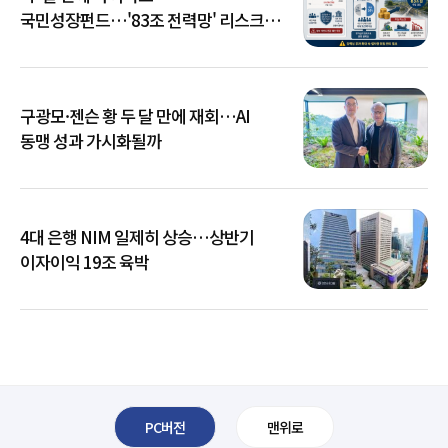
국민성장펀드…'83조 전력망' 리스크
확산
구광모·젠슨 황 두 달 만에 재회…AI
동맹 성과 가시화될까
4대 은행 NIM 일제히 상승…상반기
이자이익 19조 육박
PC버전
맨위로