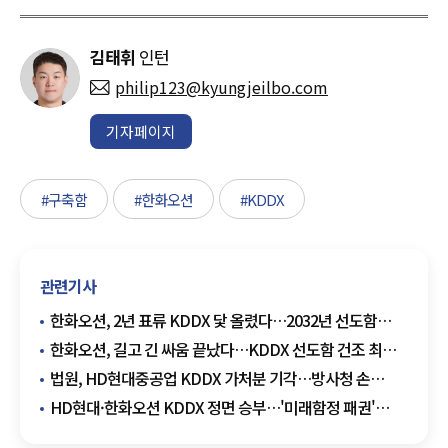
김태휘
인턴
philip123@kyungjeilbo.com
기자페이지
#구축함
#한화오션
#KDDX
관련기사
한화오션, 2년 표류 KDDX 닻 올렸다…2032년 선도함
전력화
한화오션, 길고 긴 싸움 끝났다…KDDX 선도함 건조 최종
확정
법원, HD현대중공업 KDDX 가처분 기각…방사청 손
들어줬다
HD현대·한화오션 KDDX 정면 승부…'미래함정 패권'
누가 잡나