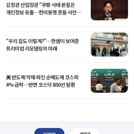
김정관 산업장관 "쿠팡 사태 본질은
개인정보 유출…한미동맹 흔들 사안
아냐"
"우리 집도 이렇게?"…한샘이 보여준
프리미엄 리모델링의 미래
美 반도체 악재·외인 순매도에 코스피
4% 급락…반면 코스닥 800선 탈환