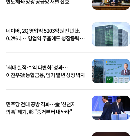
반도체·태양광 공급망 재편 신호
네이버, 2Q 영업익 5203억원 전년 比
0.2%↓…영업익 주춤에도 성장동력
키운다
'최대 실적·수익 다변화' 성과…
이찬우號 농협금융, 임기 말년 성장 박차
민주당 전대 공방 격화…金 '신천지
의혹' 제기, 鄭 "증거부터 내놔라"