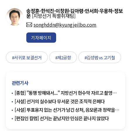
송정훈·한석진·이창원·김아령·안서희·우용하·정보
운
[지방선거 특별취재팀]
songhddn@kyungjeilbo.com
기자페이지
#서귀포 보궐선거
#제2공항
#김성범 vs 고기철
관련기사
[종합] "통행 방해돼서..." 지방선거 현수막 자르고 촬영
시민에 야구방망이 휘두른 50대 징역 2년
[사설] 선거의 실수보다 무서운 것은 조직적 은폐다
[사설] 투표용지 없는 선거가 남긴 상처, 음모론과 정략을
넘어 시스템 개혁이 먼저다
[편집인 칼럼] 선거는 끝났지만 민심은 끝나지 않았다