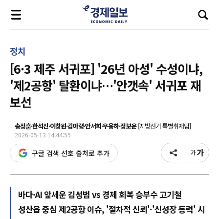
정치
[6·3 제주 서귀포] '26년 아성' 수성이냐,
'제2공항' 탈환이냐…'안갯속' 서귀포 재
보선
송정훈·한석진·이창원·김아령·안서희·우용하·정보운
[지방선거 특별취재팀]
2026-05-13 14:44:55
구글 검색 선호 출처로 추가
바다·AI 앞세운 김성범 vs 경제 회복 승부수 고기철
성산읍 중심 제2공항 이슈, '절차적 신뢰'·'신성장 동력' 시