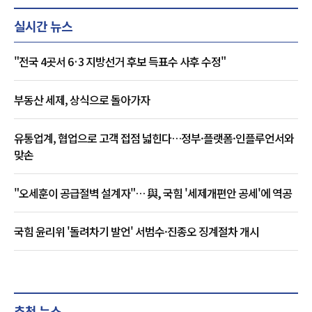
실시간 뉴스
"전국 4곳서 6·3 지방선거 후보 득표수 사후 수정"
부동산 세제, 상식으로 돌아가자
유통업계, 협업으로 고객 접점 넓힌다…정부·플랫폼·인플루언서와
맞손
"오세훈이 공급절벽 설계자"… 與, 국힘 '세제개편안 공세'에 역공
국힘 윤리위 '돌려차기 발언' 서범수·진종오 징계절차 개시
추천 뉴스