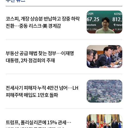
코스피, 개장 상승분 반납하고 장중 하락
전환…중동 리스크·美 경계감
부동산 공급 해법 찾는 정부…이재명
대통령, 2차 점검회의 주재
전세사기 피해자 누적 4만건 넘어…LH
피해주택 매입도 1만호 돌파
트럼프, 폴리실리콘에 15% 관세…