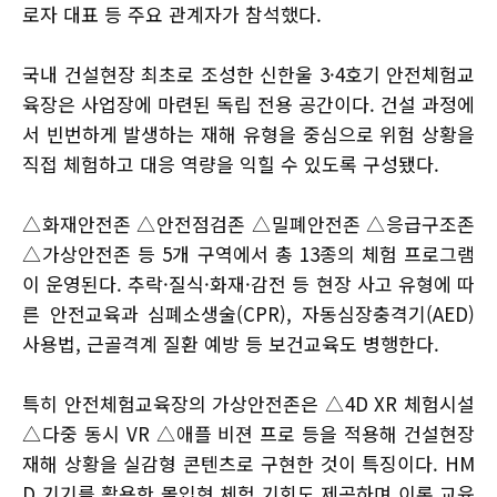
로자 대표 등 주요 관계자가 참석했다.
국내 건설현장 최초로 조성한 신한울 3·4호기 안전체험교
육장은 사업장에 마련된 독립 전용 공간이다. 건설 과정에
서 빈번하게 발생하는 재해 유형을 중심으로 위험 상황을
직접 체험하고 대응 역량을 익힐 수 있도록 구성됐다.
△화재안전존 △안전점검존 △밀폐안전존 △응급구조존
△가상안전존 등 5개 구역에서 총 13종의 체험 프로그램
이 운영된다. 추락·질식·화재·감전 등 현장 사고 유형에 따
른 안전교육과 심폐소생술(CPR), 자동심장충격기(AED)
사용법, 근골격계 질환 예방 등 보건교육도 병행한다.
특히 안전체험교육장의 가상안전존은 △4D XR 체험시설
△다중 동시 VR △애플 비젼 프로 등을 적용해 건설현장
재해 상황을 실감형 콘텐츠로 구현한 것이 특징이다. HM
D 기기를 활용한 몰입형 체험 기회도 제공하며 이론 교육