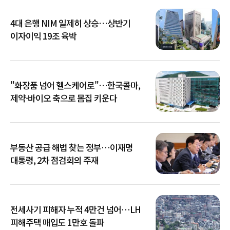
4대 은행 NIM 일제히 상승…상반기
이자이익 19조 육박
"화장품 넘어 헬스케어로"…한국콜마,
제약·바이오 축으로 몸집 키운다
부동산 공급 해법 찾는 정부…이재명
대통령, 2차 점검회의 주재
전세사기 피해자 누적 4만건 넘어…LH
피해주택 매입도 1만호 돌파