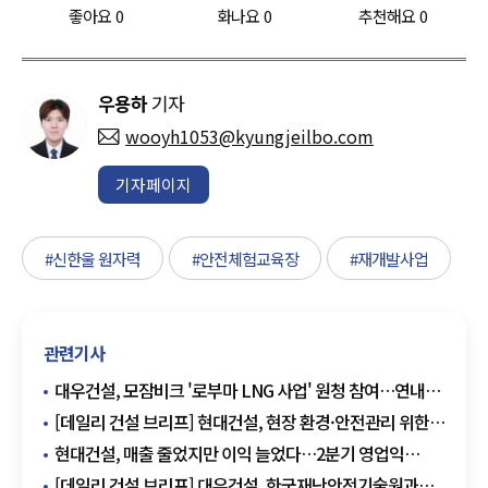
좋아요
0
화나요
0
추천해요
0
우용하
기자
wooyh1053@kyungjeilbo.com
기자페이지
#신한울 원자력
#안전체험교육장
#재개발사업
관련기사
대우건설, 모잠비크 '로부마 LNG 사업' 원청 참여…연내
EPC 본계약 목표
[데일리 건설 브리프] 현대건설, 현장 환경·안전관리 위한
무인로봇 도입 확대 추진 外
현대건설, 매출 줄었지만 이익 늘었다…2분기 영업익
2618억원·전년比 20.7%↑
[데일리 건설 브리프] 대우건설, 한국재난안전기술원과