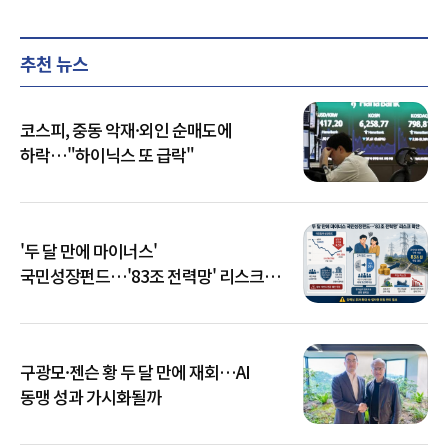
추천 뉴스
코스피, 중동 악재·외인 순매도에
하락…"하이닉스 또 급락"
'두 달 만에 마이너스'
국민성장펀드…'83조 전력망' 리스크
확산
구광모·젠슨 황 두 달 만에 재회…AI
동맹 성과 가시화될까