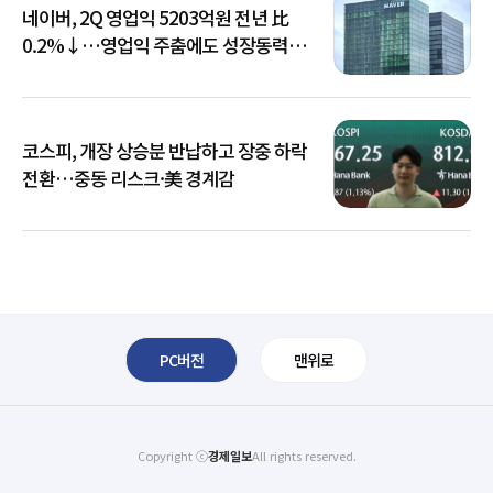
네이버, 2Q 영업익 5203억원 전년 比
0.2%↓…영업익 주춤에도 성장동력
키운다
코스피, 개장 상승분 반납하고 장중 하락
전환…중동 리스크·美 경계감
PC버전
맨위로
Copyright ⓒ
경제일보
All rights reserved.