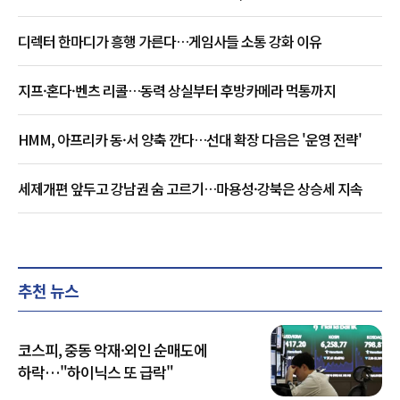
디렉터 한마디가 흥행 가른다…게임사들 소통 강화 이유
지프·혼다·벤츠 리콜…동력 상실부터 후방카메라 먹통까지
HMM, 아프리카 동·서 양축 깐다…선대 확장 다음은 '운영 전략'
세제개편 앞두고 강남권 숨 고르기…마용성·강북은 상승세 지속
추천 뉴스
코스피, 중동 악재·외인 순매도에
하락…"하이닉스 또 급락"