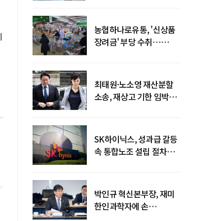
농협하나로유통, '신상품
에
장려금' 부당 수취…
공정위 과징금
4억6200만원
최태원·노소영 재산분할
소송, 재상고 기한 임박…
이번주 결론 갈림길
SK하이닉스, 성과급 갈등
속 통합노조 설립 절차
착수
박인규 혁신본부장, 재미
한인과학자에 손
내밀었다…AI·우주·양자