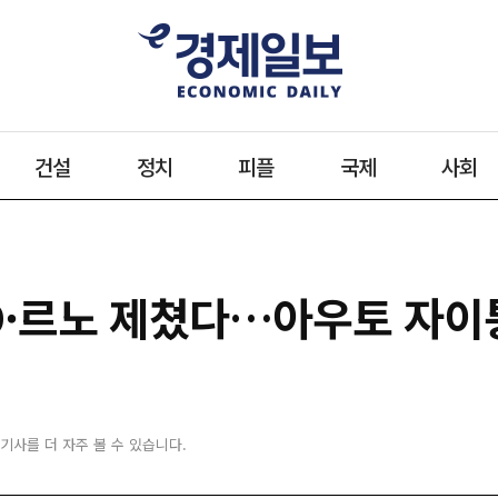
건설
정치
피플
국제
사회
YD·르노 제쳤다…아우토 자이퉁
 기사를 더 자주 볼 수 있습니다.