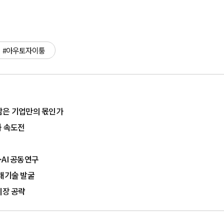
#아우토자이퉁
담은 기업만의 몫인가
화 속도전
AI 공동연구
미래기술 발굴
 시장 공략