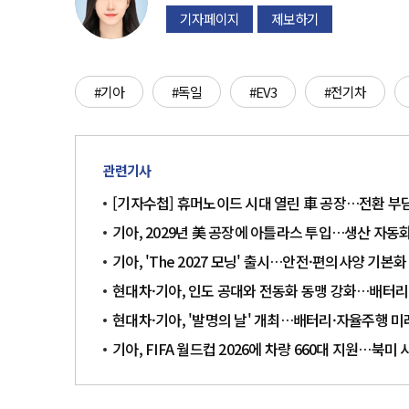
기자페이지
제보하기
#기아
#독일
#EV3
#전기차
관련기사
[기자수첩] 휴머노이드 시대 열린 車 공장…전환 부
기아, 2029년 美 공장에 아틀라스 투입…생산 자동
기아, 'The 2027 모닝' 출시…안전·편의사양 기본화
현대차·기아, 인도 공대와 전동화 동맹 강화…배터리·
현대차·기아, '발명의 날' 개최…배터리·자율주행 
기아, FIFA 월드컵 2026에 차량 660대 지원…북미