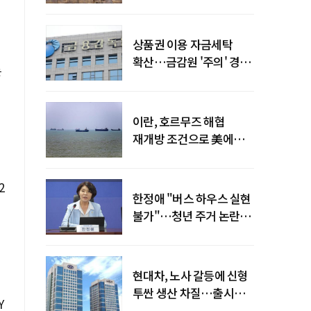
늘어
상품권 이용 자금세탁
확산…금감원 '주의' 경보
는
발령
이란, 호르무즈 해협
재개방 조건으로 美에
병력 철수·배상 요구
2
한정애 "버스 하우스 실현
불가"…청년 주거 논란
진화
현대차, 노사 갈등에 신형
투싼 생산 차질…출시
Y
일정 영향 가능성↑