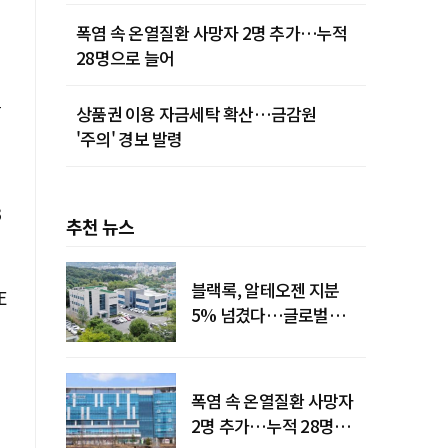
폭염 속 온열질환 사망자 2명 추가…누적
28명으로 늘어
브
상품권 이용 자금세탁 확산…금감원
'주의' 경보 발령
추천 뉴스
블랙록, 알테오젠 지분
E
5% 넘겼다…글로벌
투자자 '주목'
폭염 속 온열질환 사망자
2명 추가…누적 28명으로