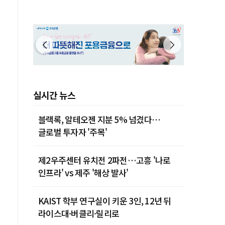
실시간 뉴스
블랙록, 알테오젠 지분 5% 넘겼다…
글로벌 투자자 '주목'
제2우주센터 유치전 2파전…고흥 '나로
인프라' vs 제주 '해상 발사'
KAIST 학부 연구실이 키운 3인, 12년 뒤
라이스대·버클리·릴리로