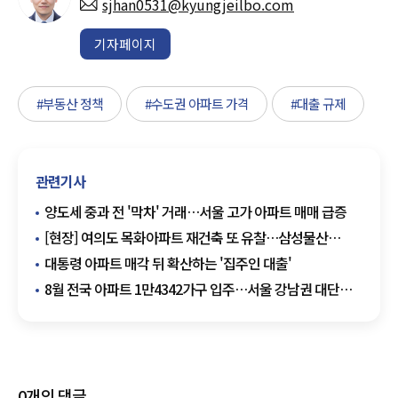
sjhan0531@kyungjeilbo.com
기자페이지
#부동산 정책
#수도권 아파트 가격
#대출 규제
관련기사
양도세 중과 전 '막차' 거래…서울 고가 아파트 매매 급증
[현장] 여의도 목화아파트 재건축 또 유찰…삼성물산
무혈입성 청신호
대통령 아파트 매각 뒤 확산하는 '집주인 대출'
8월 전국 아파트 1만4342가구 입주…서울 강남권 대단지
주목
0
개의 댓글