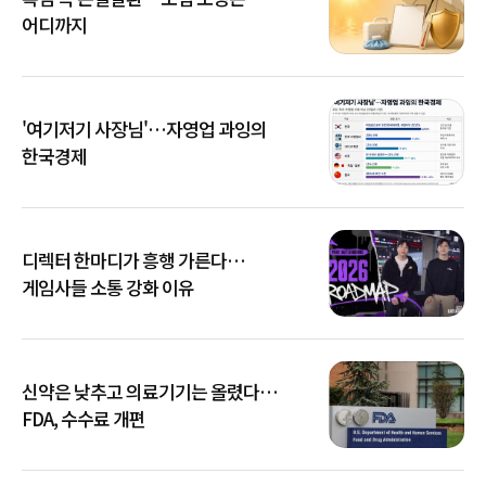
어디까지
'여기저기 사장님'…자영업 과잉의
한국경제
디렉터 한마디가 흥행 가른다…
게임사들 소통 강화 이유
신약은 낮추고 의료기기는 올렸다…
FDA, 수수료 개편