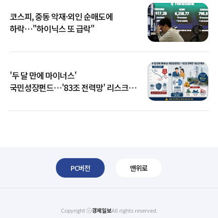
코스피, 중동 악재·외인 순매도에
하락…"하이닉스 또 급락"
'두 달 만에 마이너스'
국민성장펀드…'83조 전력망' 리스크
확산
PC버전
맨위로
Copyright ⓒ
경제일보
All rights reserved.