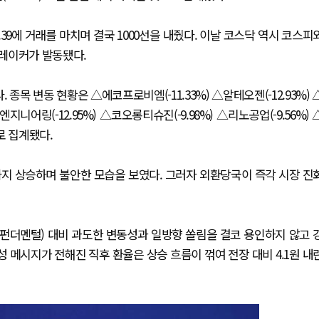
11.39에 거래를 마치며 결국 1000선을 내줬다. 이날 코스닥 역시 코스피
레이커가 발동됐다.
 종목 변동 현황은 △에코프로비엠(-11.33%) △알테오젠(-12.93%) 
지니어링(-12.95%) △코오롱티슈진(-9.98%) △리노공업(-9.56%) 
)로 집계됐다.
까지 상승하며 불안한 모습을 보였다. 그러자 외환당국이 즉각 시장 진
(펀더멘털) 대비 과도한 변동성과 일방향 쏠림을 결코 용인하지 않고 
 메시지가 전해진 직후 환율은 상승 흐름이 꺾여 전장 대비 4.1원 내