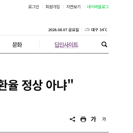
로그인
회원가입
지면보기
네이버블로그
대구 34˚C
인천 30˚C
2026.08.07 금요일
문화
딥인사이트
광주 34˚C
대전 34˚C
울산 32˚C
환율 정상 아냐"
강릉 31˚C
제주 30˚C