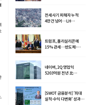
점검회의 주재
개
전세사기 피해자 누적
4만건 넘어…LH
여
피해주택 매입도 1만호
으
돌파
트럼프, 폴리실리콘에
15% 관세…반도체·
태양광 공급망 재편 신호
네이버, 2Q 영업익
5203억원 전년 比
한
0.2%↓…영업익
주춤에도 성장동력 키운다
[SWOT 금융분석] '최대
△
실적·수익 다변화' 성과…
이찬우號 농협금융, 임기