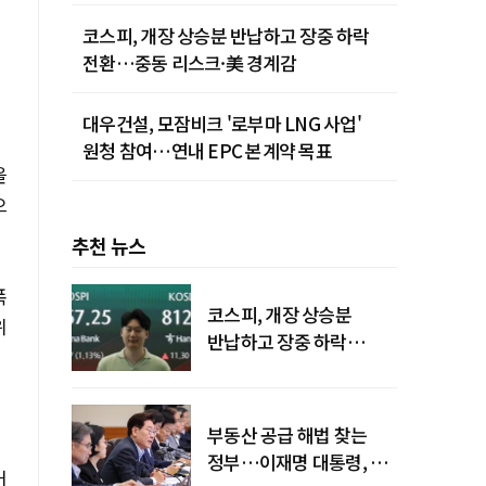
청사진
코스피, 개장 상승분 반납하고 장중 하락
전환…중동 리스크·美 경계감
대우건설, 모잠비크 '로부마 LNG 사업'
원청 참여…연내 EPC 본계약 목표
을
으
추천 뉴스
폭
코스피, 개장 상승분
위
반납하고 장중 하락
전환…중동 리스크·美
경계감
부동산 공급 해법 찾는
정부…이재명 대통령, 2차
커