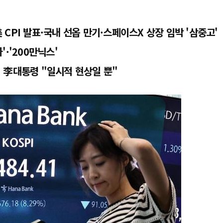
CPI 발표·국내 선옵 만기·스페이스X 상장 임박 '삼중고'
·'200만닉스'
 李대통령 "일시적 현상일 뿐"