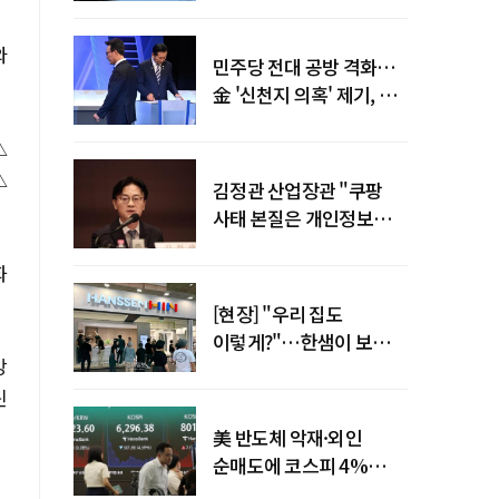
말년 성장 박차
와
민주당 전대 공방 격화…
金 '신천지 의혹' 제기, 鄭
"증거부터 내놔라"
△
△
김정관 산업장관 "쿠팡
사태 본질은 개인정보
유출…한미동맹 흔들
화
사안 아냐"
[현장] "우리 집도
이렇게?"…한샘이 보여준
강
프리미엄 리모델링의 미래
린
美 반도체 악재·외인
순매도에 코스피 4%
급락…반면 코스닥 800선