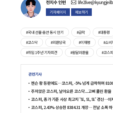
전지수
인턴
life2live@kyungjeil
기자페이지
제보하기
#국내 선물·옵션 동시 만기
#급락
#대통령
#코스닥
#외환당국
#이재명
#소비
#취임 1주년 기자회견
#원달러환율
#코스
관련기사
젠슨 황 등판에도…코스피, -5% 넘게 급락하며 810
주저앉은 코스피, 날아오른 코스닥...고삐 풀린 환율
코스피, 종가 기준 사상 최고치 '또, 또, 또' 경신…이
코스피, 2.43% 상승한 8384.31 개장… 전날 소폭 