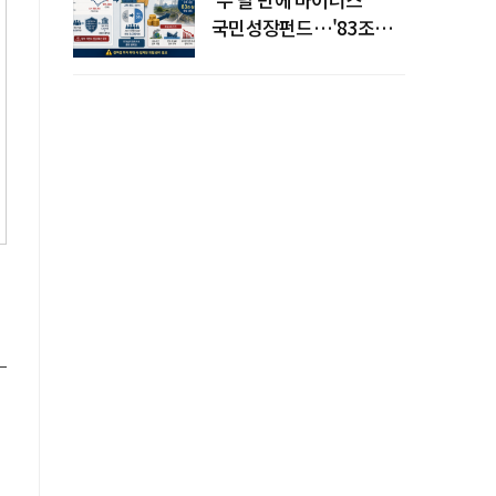
국민성장펀드…'83조
전력망' 리스크 확산