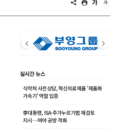
실시간 뉴스
식약처 사전상담, 혁신의료제품 '제품화
가속기' 역할 입증
李대통령, ISA·주가누르기법 재검토
지시…여야 공방 격화