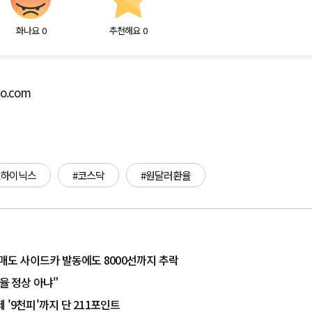
화나요
0
추천해요
0
bo.com
K하이닉스
#코스닥
#원달러환율
 매도 사이드카 발동에도 8000선까지 추락
율 정상 아냐"
제 '9천피'까지 단 211포인트