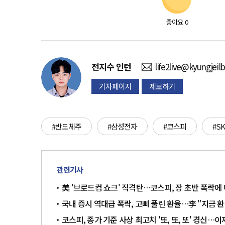
좋아요
0
전지수
인턴
life2live@kyungjeil
기자페이지
제보하기
#반도체주
#삼성전자
#코스피
#S
관련기사
美 '브로드컴 쇼크' 직격탄…코스피, 장 초반 폭락에
국내 증시 역대급 폭락, 고삐 풀린 환율…李 "지금 환
코스피, 종가 기준 사상 최고치 '또, 또, 또' 경신…이