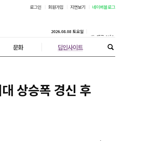
로그인
회원가입
지면보기
네이버블로그
부산 30˚C
대구 31˚C
2026.08.08 토요일
문화
딥인사이트
인천 31˚C
광주 33˚C
대전 34˚C
 최대 상승폭 경신 후
울산 31˚C
강릉 23˚C
제주 30˚C