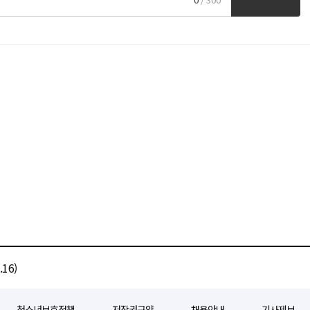
16)
청소년보호정책
저작권규약
채용안내
기사제보