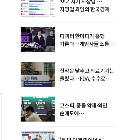
'여기저기 사장님'…
자영업 과잉의 한국경제
디렉터 한마디가 흥행
가른다…게임사들 소통
강화 이유
신약은 낮추고 의료기기는
올렸다…FDA, 수수료
개편
코스피, 중동 악재·외인
순매도에
하락…"하이닉스 또
급락"
'두 달 만에 마이너스'