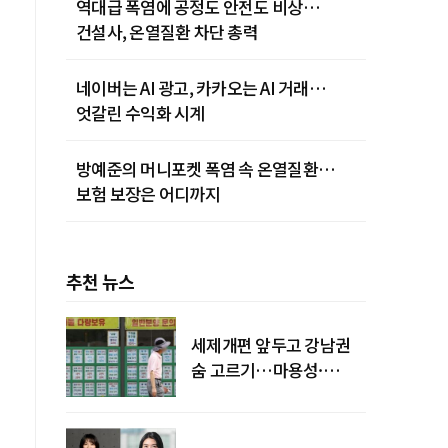
역대급 폭염에 공정도 안전도 비상…
건설사, 온열질환 차단 총력
네이버는 AI 광고, 카카오는 AI 거래…
엇갈린 수익화 시계
방예준의 머니포켓 폭염 속 온열질환…
보험 보장은 어디까지
추천 뉴스
세제개편 앞두고 강남권
숨 고르기…마용성·
강북은 상승세 지속