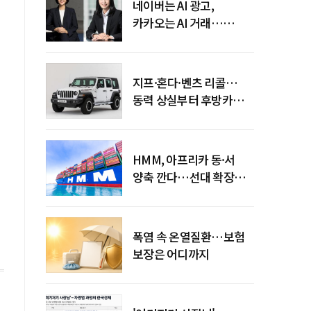
네이버는 AI 광고,
카카오는 AI 거래…
엇갈린 수익화 시계
지프·혼다·벤츠 리콜…
동력 상실부터 후방카메라
먹통까지
HMM, 아프리카 동·서
양축 깐다…선대 확장
다음은 '운영 전략'
폭염 속 온열질환…보험
보장은 어디까지