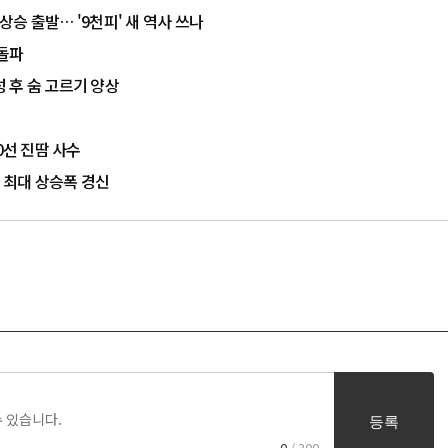
상승 출발… '9천피' 새 역사 쓰나
 돌파
성 후 숨 고르기 양상
0선 진땀 사수
대 최대 상승폭 경신
등록
0
/ 300