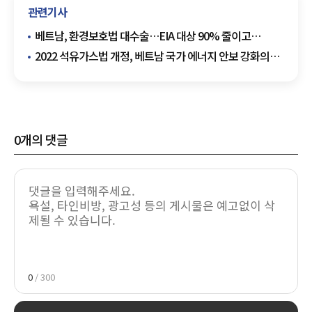
관련기사
베트남, 환경보호법 대수술…EIA 대상 90% 줄이고
행정비용 52% 감축
2022 석유가스법 개정, 베트남 국가 에너지 안보 강화의
주춧돌
0
개의 댓글
0
/ 300