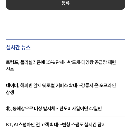
등록
실시간 뉴스
트럼프, 폴리실리콘에 15% 관세…반도체·태양광 공급망 재편
신호
네이버, 해피빈 앞세워 로컬 커머스 확대…강릉서 온·오프라인
상생
北, 동해상으로 미상 발사체…탄도미사일이면 42일만
KT, AI 스팸차단 전 고객 확대…변형 스팸도 실시간 탐지