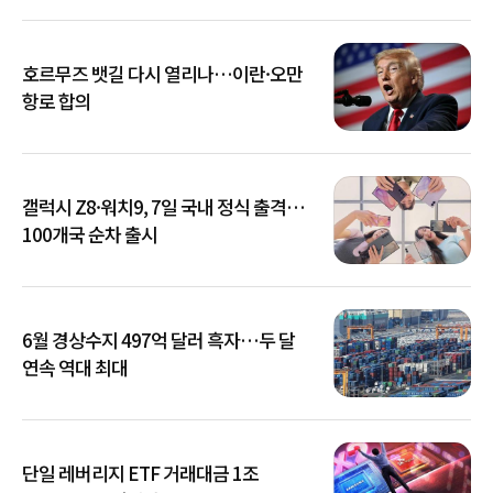
호르무즈 뱃길 다시 열리나…이란·오만
항로 합의
갤럭시 Z8·워치9, 7일 국내 정식 출격…
100개국 순차 출시
6월 경상수지 497억 달러 흑자…두 달
연속 역대 최대
단일 레버리지 ETF 거래대금 1조