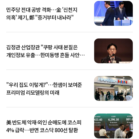
민주당 전대 공방 격화…金 '신천지
의혹' 제기, 鄭 "증거부터 내놔라"
김정관 산업장관 "쿠팡 사태 본질은
개인정보 유출…한미동맹 흔들 사안
아냐"
"우리 집도 이렇게?"…한샘이 보여준
프리미엄 리모델링의 미래
美 반도체 악재·외인 순매도에 코스피
4% 급락…반면 코스닥 800선 탈환