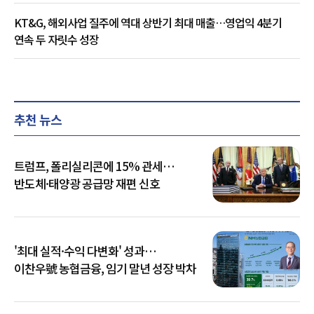
KT&G, 해외사업 질주에 역대 상반기 최대 매출…영업익 4분기
연속 두 자릿수 성장
추천 뉴스
트럼프, 폴리실리콘에 15% 관세…
반도체·태양광 공급망 재편 신호
'최대 실적·수익 다변화' 성과…
이찬우號 농협금융, 임기 말년 성장 박차