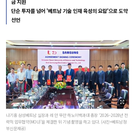
금 지원
단순 투자를 넘어 '베트남 기술 인재 육성의 요람'으로 도약
선언
나기홍 삼성베트남 실장과 레 안 뚜안 하노이백과대 총장 ‘2026~2028년 전
략적 업무협약(MOU)’을 체결한 뒤 기념 촬영을 하고 있다. (사진=베트남정
부신문제공)