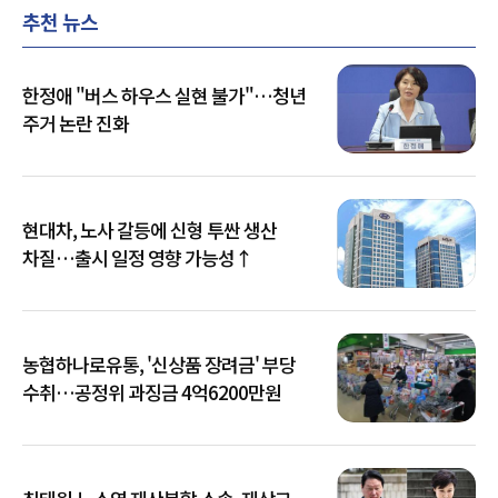
추천 뉴스
한정애 "버스 하우스 실현 불가"…청년
주거 논란 진화
현대차, 노사 갈등에 신형 투싼 생산
차질…출시 일정 영향 가능성↑
농협하나로유통, '신상품 장려금' 부당
수취…공정위 과징금 4억6200만원