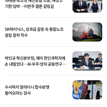
최태원·노소영 재산분할 소송, 재상고
기한 임박…이번주 결론 갈림길
SK하이닉스, 성과급 갈등 속 통합노조
설립 절차 착수
박인규 혁신본부장, 재미 한인과학자에
손 내밀었다…AI·우주·양자 공동연구
확대
수사하지 말라더니 합수본엔
들어오라는 검사