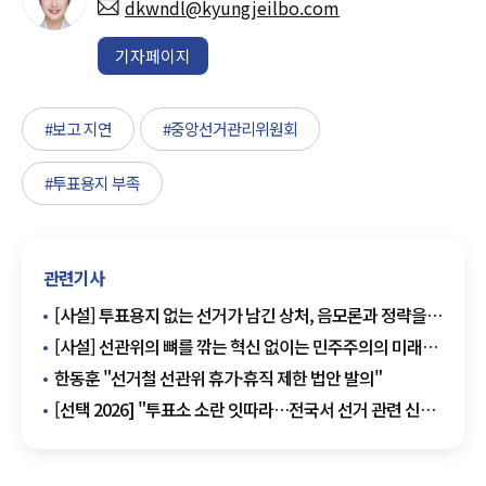
dkwndl@kyungjeilbo.com
기자페이지
#보고 지연
#중앙선거관리위원회
#투표용지 부족
관련기사
[사설] 투표용지 없는 선거가 남긴 상처, 음모론과 정략을
넘어 시스템 개혁이 먼저다
[사설] 선관위의 뼈를 깎는 혁신 없이는 민주주의의 미래도
없다
한동훈 "선거철 선관위 휴가·휴직 제한 법안 발의"
[선택 2026] "투표소 소란 잇따라…전국서 선거 관련 신고
200건 넘어"