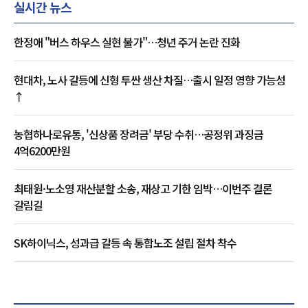
실시간 뉴스
한정애 "버스 하우스 실현 불가"…청년 주거 논란 진화
현대차, 노사 갈등에 신형 투싼 생산 차질…출시 일정 영향 가능성
↑
농협하나로유통, '신상품 장려금' 부당 수취…공정위 과징금
4억6200만원
최태원·노소영 재산분할 소송, 재상고 기한 임박…이번주 결론
갈림길
SK하이닉스, 성과급 갈등 속 통합노조 설립 절차 착수