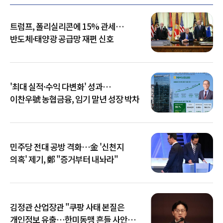
트럼프, 폴리실리콘에 15% 관세…
반도체·태양광 공급망 재편 신호
'최대 실적·수익 다변화' 성과…
이찬우號 농협금융, 임기 말년 성장 박차
민주당 전대 공방 격화…金 '신천지
의혹' 제기, 鄭 "증거부터 내놔라"
김정관 산업장관 "쿠팡 사태 본질은
개인정보 유출…한미동맹 흔들 사안