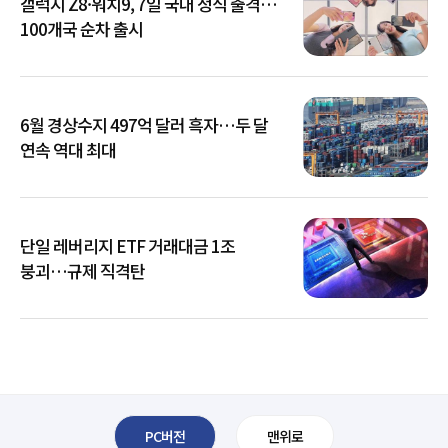
갤럭시 Z8·워치9, 7일 국내 정식 출격…
100개국 순차 출시
6월 경상수지 497억 달러 흑자…두 달
연속 역대 최대
단일 레버리지 ETF 거래대금 1조
붕괴…규제 직격탄
PC버전
맨위로