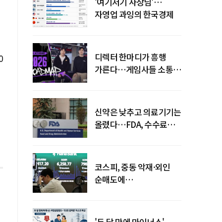
'여기저기 사장님'…
자영업 과잉의 한국경제
디렉터 한마디가 흥행
0
가른다…게임사들 소통
강화 이유
신약은 낮추고 의료기기는
올렸다…FDA, 수수료
개편
코스피, 중동 악재·외인
순매도에
하락…"하이닉스 또
급락"
'두 달 만에 마이너스'