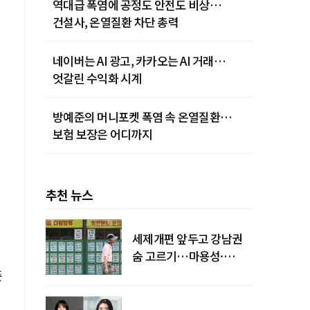
역대급 폭염에 공정도 안전도 비상…
건설사, 온열질환 차단 총력
네이버는 AI 광고, 카카오는 AI 거래…
엇갈린 수익화 시계
방예준의 머니포켓 폭염 속 온열질환…
보험 보장은 어디까지
추천 뉴스
세제개편 앞두고 강남권
숨 고르기…마용성·
강북은 상승세 지속
준