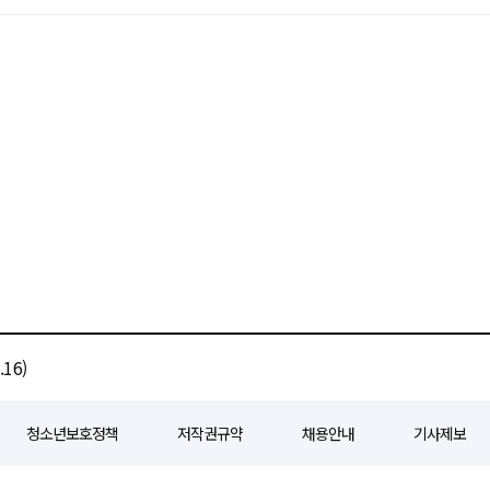
16)
청소년보호정책
저작권규약
채용안내
기사제보