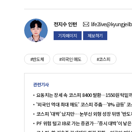
전지수
인턴
life2live@kyungjeil
기자페이지
제보하기
#반도체
#외국인 매도
#코스피
관련기사
요동치는 장세 속 코스피 8400 탈환…1550원 턱밑
'외국인 역대 최대 매도' 코스피 주춤…'8% 급등' 
코스피 '대박' 났지만… 눈부신 외형 성장 뒤엔 '반
PF 위험 털고 IB로 가는 증권가…'증시 대박'이 낳은