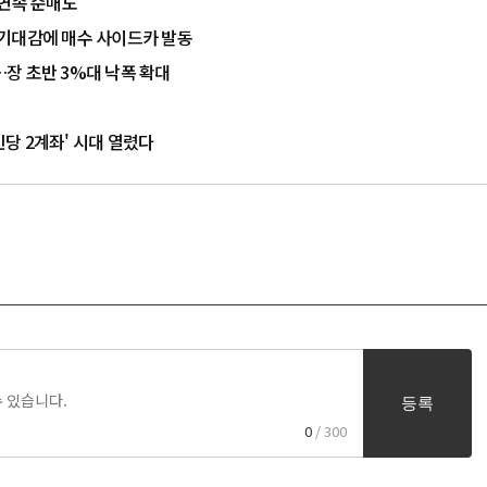
 연속 순매도
화 기대감에 매수 사이드카 발동
…장 초반 3%대 낙폭 확대
인당 2계좌' 시대 열렸다
등록
0
/ 300