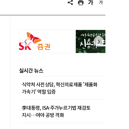
실시간 뉴스
식약처 사전상담, 혁신의료제품 '제품화
가속기' 역할 입증
李대통령, ISA·주가누르기법 재검토
지시…여야 공방 격화