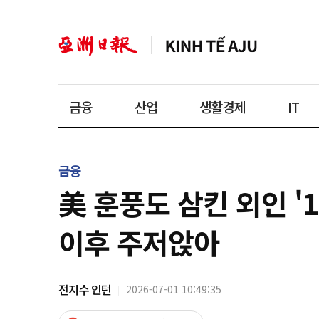
금융
산업
생활경제
IT
금융
美 훈풍도 삼킨 외인 '
이후 주저앉아
전지수 인턴
2026-07-01 10:49:35