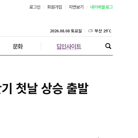
로그인
회원가입
지면보기
네이버블로그
부산 29˚C
대구 29˚C
2026.08.08 토요일
문화
딥인사이트
인천 29˚C
광주 30˚C
대전 30˚C
반기 첫날 상승 출발
울산 28˚C
강릉 22˚C
제주 29˚C