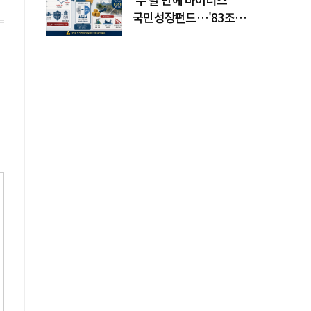
국민성장펀드…'83조
전력망' 리스크 확산