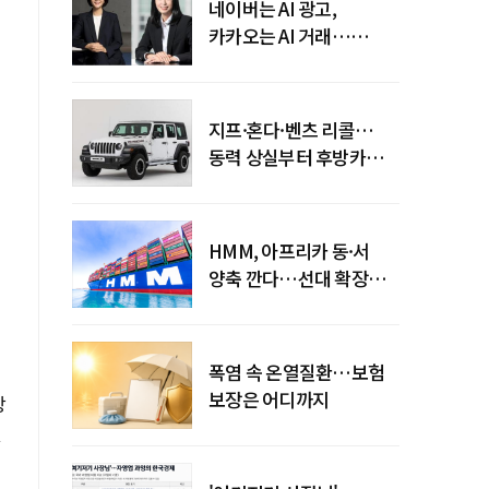
네이버는 AI 광고,
카카오는 AI 거래…
엇갈린 수익화 시계
지프·혼다·벤츠 리콜…
동력 상실부터 후방카메라
먹통까지
HMM, 아프리카 동·서
양축 깐다…선대 확장
다음은 '운영 전략'
폭염 속 온열질환…보험
보장은 어디까지
상