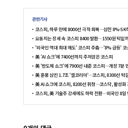
관련기사
코스피, 하루 만에 8000선 극적 회복…삼전 8%·SK
요동치는 장세 속 코스피 8400 탈환…1550원 턱밑
'외국인 역대 최대 매도' 코스피 주춤…'8% 급등' 
美 'AI 쇼크'에 7400선까지 주저앉은 코스피
美 '반도체 쇼크'에 7900선 내준 코스피…개장 7분
美 훈풍 삼킨 1.7조 '셀코리아'…코스피, 8300선 턱
美 AI 쇼크에 코스피, 8200선 휘청…코스닥, 활성
코스피, 美 기술주 강세에도 하락 전환…외국인 8일
0
개의 댓글