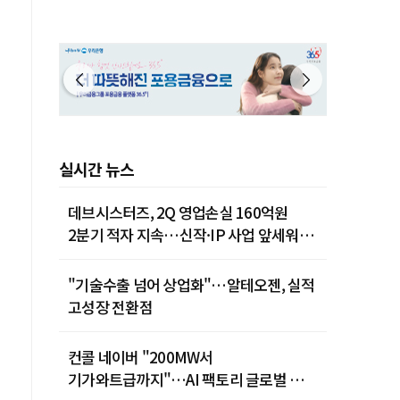
실시간 뉴스
데브시스터즈, 2Q 영업손실 160억원
2분기 적자 지속…신작·IP 사업 앞세워
턴어라운드 시동
"기술수출 넘어 상업화"…알테오젠, 실적
고성장 전환점
컨콜 네이버 "200MW서
기가와트급까지"…AI 팩토리 글로벌 확장