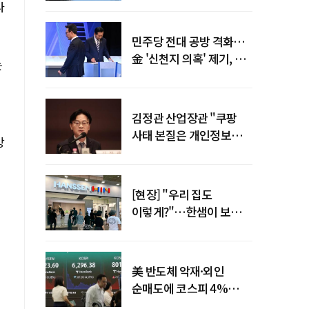
나
말년 성장 박차
민주당 전대 공방 격화…
金 '신천지 의혹' 제기, 鄭
는
"증거부터 내놔라"
김정관 산업장관 "쿠팡
사태 본질은 개인정보
방
유출…한미동맹 흔들
사안 아냐"
[현장] "우리 집도
이렇게?"…한샘이 보여준
프리미엄 리모델링의 미래
美 반도체 악재·외인
순매도에 코스피 4%
급락…반면 코스닥 800선