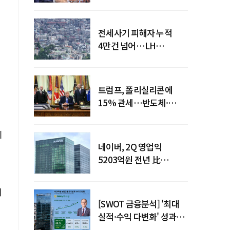
점검회의 주재
전세사기 피해자 누적
4만건 넘어…LH
피해주택 매입도 1만호
돌파
트럼프, 폴리실리콘에
15% 관세…반도체·
태양광 공급망 재편 신호
기
네이버, 2Q 영업익
5203억원 전년 比
0.2%↓…영업익
주춤에도 성장동력 키운다
지
[SWOT 금융분석] '최대
실적·수익 다변화' 성과…
이찬우號 농협금융, 임기