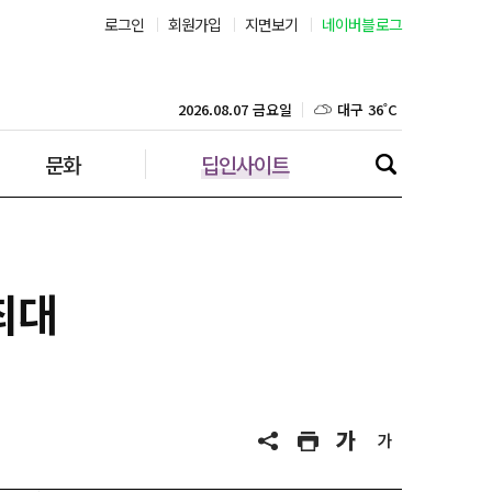
로그인
회원가입
지면보기
네이버블로그
부산 31˚C
대구 36˚C
2026.08.07 금요일
문화
딥인사이트
인천 30˚C
광주 36˚C
대전 36˚C
최대
울산 33˚C
강릉 32˚C
제주 30˚C