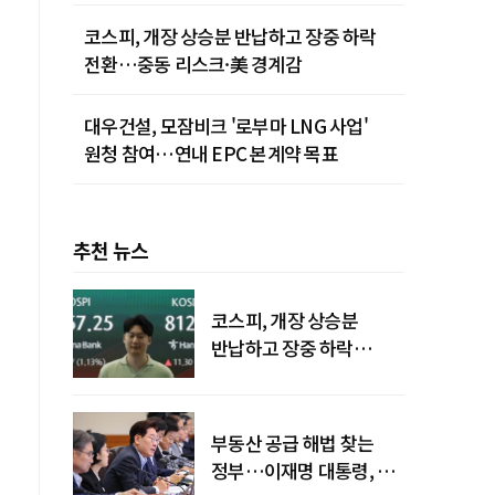
청사진
코스피, 개장 상승분 반납하고 장중 하락
전환…중동 리스크·美 경계감
대우건설, 모잠비크 '로부마 LNG 사업'
원청 참여…연내 EPC 본계약 목표
추천 뉴스
코스피, 개장 상승분
반납하고 장중 하락
전환…중동 리스크·美
경계감
부동산 공급 해법 찾는
정부…이재명 대통령, 2차