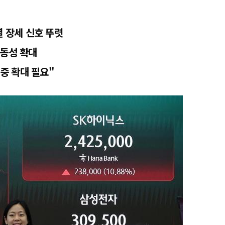
열 장세 신호 뚜렷
변동성 확대
중 확대 필요"