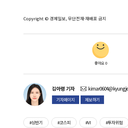
Copyright © 경제일보, 무단전재·재배포 금지
좋아요
0
김아령
기자
kimar0604@kyungje
기자페이지
제보하기
#상반기
#코스피
#VI
#투자위험