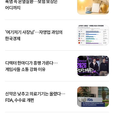
폭염 속 온열질환…보험 보장은
어디까지
'여기저기 사장님'…자영업 과잉의
한국경제
디렉터 한마디가 흥행 가른다…
게임사들 소통 강화 이유
신약은 낮추고 의료기기는 올렸다…
FDA, 수수료 개편