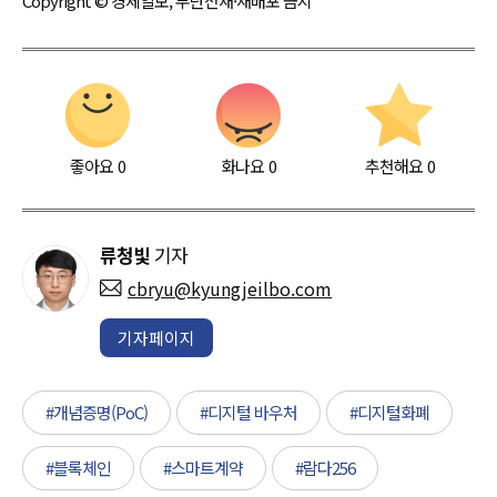
Copyright © 경제일보, 무단전재·재배포 금지
좋아요
0
화나요
0
추천해요
0
류청빛
기자
cbryu@kyungjeilbo.com
기자페이지
#개념증명(PoC)
#디지털 바우처
#디지털화폐
#블록체인
#스마트계약
#람다256