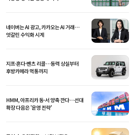
네이버는 AI 광고, 카카오는 AI 거래…
엇갈린 수익화 시계
지프·혼다·벤츠 리콜…동력 상실부터
후방카메라 먹통까지
HMM, 아프리카 동·서 양축 깐다…선대
확장 다음은 '운영 전략'