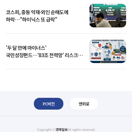
코스피, 중동 악재·외인 순매도에
하락…"하이닉스 또 급락"
'두 달 만에 마이너스'
국민성장펀드…'83조 전력망' 리스크
확산
PC버전
맨위로
Copyright ⓒ
경제일보
All rights reserved.