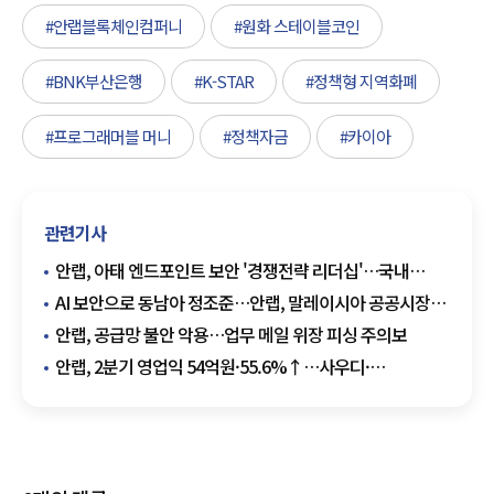
#안랩블록체인컴퍼니
#원화 스테이블코인
#BNK부산은행
#K-STAR
#정책형 지역화폐
#프로그래머블 머니
#정책자금
#카이아
관련기사
안랩, 아태 엔드포인트 보안 '경쟁전략 리더십'…국내
1위에서 지역으로
AI 보안으로 동남아 정조준…안랩, 말레이시아 공공시장
확대
안랩, 공급망 불안 악용…업무 메일 위장 피싱 주의보
안랩, 2분기 영업익 54억원·55.6%↑…사우디·
제로트러스트 성장