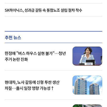
SK하이닉스, 성과급 갈등 속 통합노조 설립 절차 착수
추천 뉴스
한정애 "버스 하우스 실현 불가"…청년
주거 논란 진화
현대차, 노사 갈등에 신형 투싼 생산
차질…출시 일정 영향 가능성↑