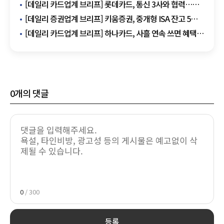
미래에셋자산운용, TIGER ETF 신규 거래 행사 개최 外
[데일리 카드업계 브리프] 롯데카드, 통신 3사와 협력…
카드업계 최초 AI 보이스피싱 탐지망 구축 外
[데일리 증권업계 브리프] 키움증권, 중개형 ISA 잔고 5조
돌파…'최대 501만5000원' 이벤트 시즌2 실시 外
[데일리 카드업계 브리프] 하나카드, 사흘 연속 쓰면 혜택
두 배 커지는 '무빙카드' 출시 外
0
개의 댓글
0
/ 300
등록