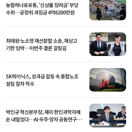
농협하나로유통, '신상품 장려금' 부당
수취…공정위 과징금 4억6200만원
최태원·노소영 재산분할 소송, 재상고
기한 임박…이번주 결론 갈림길
SK하이닉스, 성과급 갈등 속 통합노조
설립 절차 착수
박인규 혁신본부장, 재미 한인과학자에
손 내밀었다…AI·우주·양자 공동연구
확대