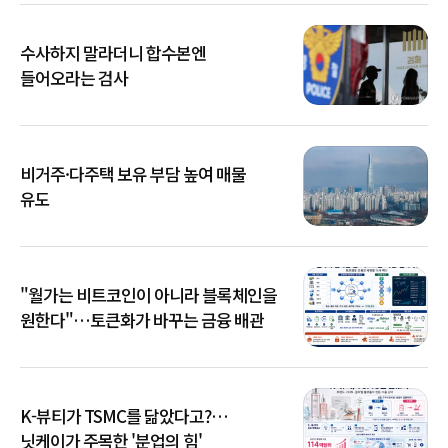
수사하지 말라더니 합수본엔
들어오라는 검사
비거주·다주택 보유 부담 높여 매물
유도
"월가는 비트코인이 아니라 블록체인을
원한다"…토큰화가 바꾸는 금융 배관
K-뷰티가 TSMC를 닮았다고?…
닛케이가 주목한 '분업의 힘'