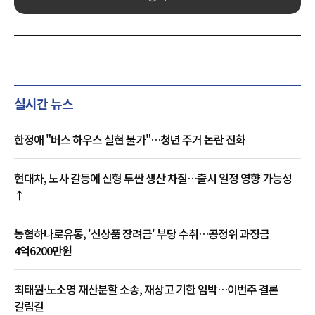
실시간 뉴스
한정애 "버스 하우스 실현 불가"…청년 주거 논란 진화
현대차, 노사 갈등에 신형 투싼 생산 차질…출시 일정 영향 가능성
↑
농협하나로유통, '신상품 장려금' 부당 수취…공정위 과징금
4억6200만원
최태원·노소영 재산분할 소송, 재상고 기한 임박…이번주 결론
갈림길