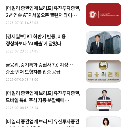
[데일리 증권업계 브리프] 유진투자증권,
2년 연속 ATP 서울오픈 챌린저 타이틀
스폰서 참여 外
2026-07-31 14:53:03
[경제일보] KT 하반기 반등, 비용
정상화보다 'AI 매출'에 달렸다
2026-07-23 09:34:05
금융위, 중기특화 증권사 7곳 지정…
중소·벤처 모험자본 집중 공급
2026-07-10 09:49:00
[데일리 증권업계 브리프] 유진투자증권,
모바일 특화 주식 자동 분할매매
'매직스플릿' 출시 外
2026-07-08 15:05:24
[데일리 증권업계 브리프] 유진투자증권