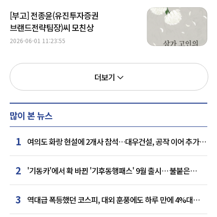
[부고] 전종윤(유진투자증권
브랜드전략팀장)씨 모친상
2026-06-01 11:23:55
더보기
많이 본 뉴스
1
여의도 화랑 현설에 2개사 참석…대우건설, 공작 이어 추가
거점 확보하나
2
'기동카'에서 확 바뀐 '기후동행패스' 9월 출시… 불붙은
카드사 경쟁
3
역대급 폭등했던 코스피, 대외 훈풍에도 하루 만에 4%대
급락