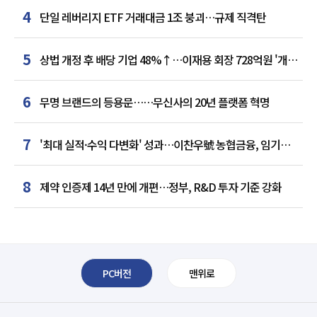
4
단일 레버리지 ETF 거래대금 1조 붕괴…규제 직격탄
5
상법 개정 후 배당 기업 48%↑…이재용 회장 728억원 '개인
최다'
6
무명 브랜드의 등용문……무신사의 20년 플랫폼 혁명
7
'최대 실적·수익 다변화' 성과…이찬우號 농협금융, 임기
말년 성장 박차
8
제약 인증제 14년 만에 개편…정부, R&D 투자 기준 강화
PC버전
맨위로