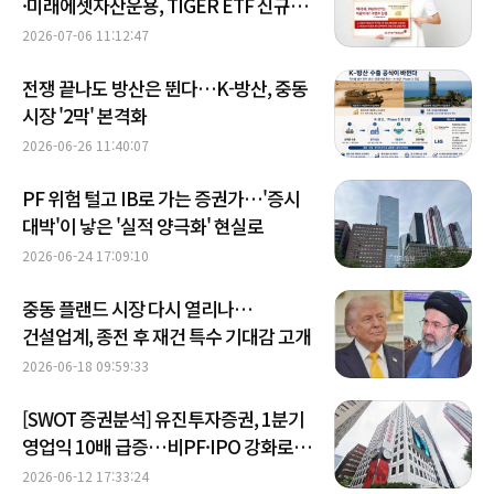
·미래에셋자산운용, TIGER ETF 신규
거래 행사 개최 外
2026-07-06 11:12:47
전쟁 끝나도 방산은 뛴다…K-방산, 중동
시장 '2막' 본격화
2026-06-26 11:40:07
PF 위험 털고 IB로 가는 증권가…'증시
대박'이 낳은 '실적 양극화' 현실로
2026-06-24 17:09:10
중동 플랜드 시장 다시 열리나…
건설업계, 종전 후 재건 특수 기대감 고개
2026-06-18 09:59:33
[SWOT 증권분석] 유진투자증권, 1분기
영업익 10배 급증…비PF·IPO 강화로
체질 개선 속도
2026-06-12 17:33:24