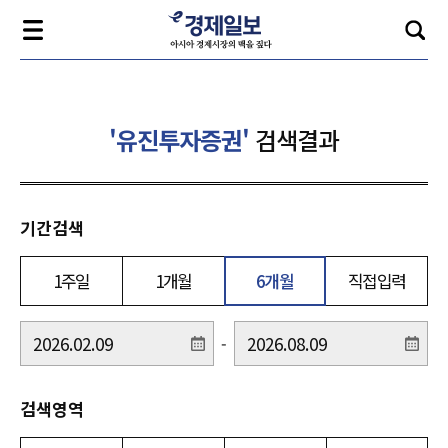
'유진투자증권'
검색결과
기간검색
1주일
1개월
6개월
직접입력
-
검색영역