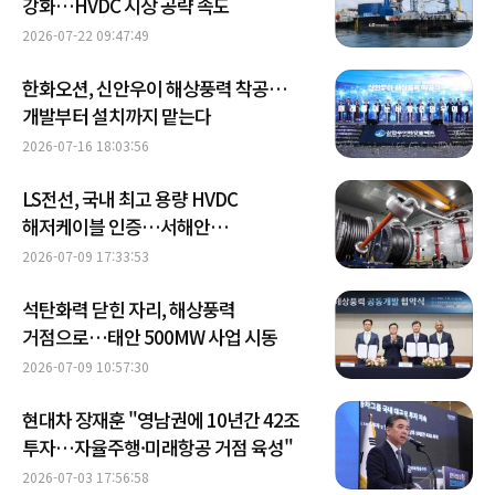
강화…HVDC 시장 공략 속도
2026-07-22 09:47:49
한화오션, 신안우이 해상풍력 착공…
개발부터 설치까지 맡는다
2026-07-16 18:03:56
LS전선, 국내 최고 용량 HVDC
해저케이블 인증…서해안
에너지고속도로 정조준
2026-07-09 17:33:53
석탄화력 닫힌 자리, 해상풍력
거점으로…태안 500MW 사업 시동
2026-07-09 10:57:30
현대차 장재훈 "영남권에 10년간 42조
투자…자율주행·미래항공 거점 육성"
2026-07-03 17:56:58