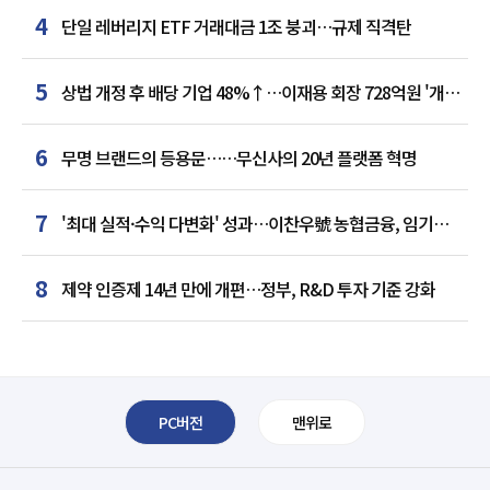
4
단일 레버리지 ETF 거래대금 1조 붕괴…규제 직격탄
5
상법 개정 후 배당 기업 48%↑…이재용 회장 728억원 '개인
최다'
6
무명 브랜드의 등용문……무신사의 20년 플랫폼 혁명
7
'최대 실적·수익 다변화' 성과…이찬우號 농협금융, 임기
말년 성장 박차
8
제약 인증제 14년 만에 개편…정부, R&D 투자 기준 강화
PC버전
맨위로