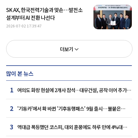
SK AX, 한국전력기술과 맞손…발전소
설계부터 AI 전환 나선다
2026-07-02 17:39:47
더보기
많이 본 뉴스
1
여의도 화랑 현설에 2개사 참석…대우건설, 공작 이어 추가
거점 확보하나
2
'기동카'에서 확 바뀐 '기후동행패스' 9월 출시… 불붙은
카드사 경쟁
3
역대급 폭등했던 코스피, 대외 훈풍에도 하루 만에 4%대
급락