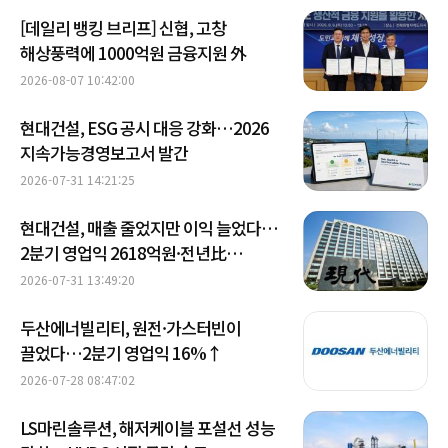
[데일리 뱅킹 브리프] 신협, 고창
해상풍력에 1000억원 금융지원 外
2026-08-07 10:42:00
현대건설, ESG 공시 대응 강화…2026
지속가능경영보고서 발간
2026-07-31 14:21:25
현대건설, 매출 줄었지만 이익 늘었다…
2분기 영업익 2618억원·전년比
20.7%↑
2026-07-31 13:49:20
두산에너빌리티, 원전·가스터빈이
끌었다…2분기 영업익 16%↑
2026-07-28 08:47:02
LS마린솔루션, 해저케이블 포설선 성능