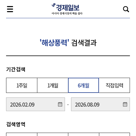
'해상풍력'
검색결과
기간검색
1주일
1개월
6개월
직접입력
-
검색영역