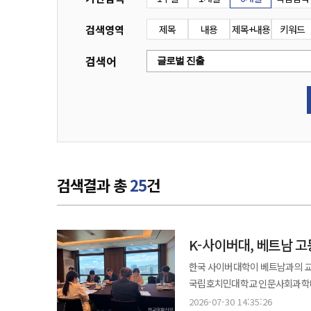
검색영역
제목
내용
제목+내용
키워드
검색어
검색결과 총
25
건
K-사이버대, 베트남
MOU 체결
한국 사이버대학이 베트남과의 교
국립호치민대학교 인문사회과학대학
체결하고, 양국 간 디지털 고등교육 교류 확대에 나선다. 이번 협약은 2
2026-07-30 14:35:26