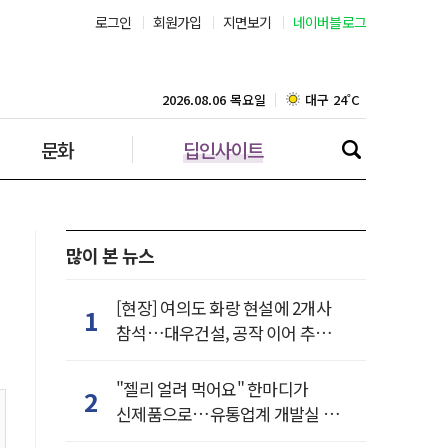
로그인
회원가입
지면보기
네이버블로그
부산 27˚C
대구 24˚C
2026.08.06 목요일
문화
딥인사이트
인천 28˚C
광주 26˚C
대전 26˚C
많이 본 뉴스
울산 24˚C
[현장] 여의도 화랑 현설에 2개사
1
참석…대우건설, 공작 이어 추가
강릉 24˚C
거점 확보하나
"젤리 얼려 먹어요" 한마디가
2
제주 28˚C
신제품으로…유통업계 개발실 된
SNS