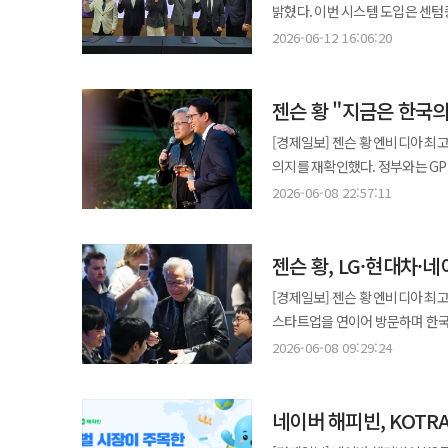
인공지능(AI)을 활용한 신약개발
경쟁력보다 생태계 전체의 연결이 중요하다는 판단이다. SK는 향후 
밝혔다. 이번 시스템 도입은 센텀종합병원 전체 494병상 가운데 177병상에 우선 적용됐으며 향후 전 병상으로 확대
도입을 위한 오픈 이노베이션 활동도 병행한다. 에스티팜은 RNA 치료제 CDMO 
업계는 현장에서 체감하는 규제 
방안도 검토하고 있다. 국내 AI 
운영될 예정이다. 병원 측은 이를
가동을 통해 초기 임상부터 상업
2026-06-12 16:06:20
반영한 지원책 마련과 부처 간 협업 강화를 검토하기로 했다
플랫폼으로 키우겠다는 목표다. K-AI 얼라이언스의 성패는 회원사 숫자보다 실제 사업 성과에 달려 있다. 공동 기술
병동’ 운영 체계를 구축한다는 방침이다. 씽크는 입원 환자의 생체신호를 실시간으로 분석하는 A
예정이다. 아울러 자체 5’ 캡핑 기술
위해서는 정책 일관성과 속도감 있는 지
개발이 매출로 이어지고, PoC가
시스템이다. 심전도, 호흡수, 심
그리고 차세대 RNA 치료제 전반을 아우르는 ‘
“국가바이오혁신위원회는 제약바
커진다. AI 경쟁은 이제 혼자 빠
젠슨 황 "지금은 한국의
의료진에게 알람을 전달해 신속한 대응을 가능하게 한다. 특히 고령
한 CMO 경쟁력을 부각한다. 제1
것”이라며 “업계와의 지속적인 소
승부처다.
실시간으로 감지하는 기능이 적용
55% 수준의 배양 용량 증가를 
[경제일보] 젠슨 황 엔비디아 최고
마련하겠다”고 강조했다. 노연홍 회장은 “산업 현장의 목소리를 정부와 공유하고 해법을 모색한 의미 있는 자리였다”며
특징이다. 이를 통해 응급 상황 발생
중장기적으로는 희귀질환 치료제와
의지를 재확인했다. 정부와는 GPU
“신약개발 혁신과 투자 활성화, 
측면에서도 변화가 예상된다. 자
사업을 동시에 육성한다는 구상이다. 동아쏘시오그룹 관계자는 “신약 개발부터 RNA 치료제 CDMO,
대기업·스타트업과는 피지컬 AI와 글로벌 진출 방안을 공유
2026-06-08 22:57:11
분석과 치료에 집중할 수 있는 환경을 제공한다. 센텀종합병원은 2023년 
CMO까지 그룹 전반의 경쟁력을 
서울 신라호텔에서 열린 엔비디아 ‘
심뇌혈관센터, 로봇인공관절수술센
실질적인 협력 기회를 확대하고 글로벌 진출 가능
APEC 정상회의를 계기로 형성된 
지역외상거점병원으로서 24시간 
동아쏘시오그룹이 단순 신약 개발 
젠슨 황, LG·현대차·
부총리는 이 자리에서 엔비디아 G
경쟁력도 한층 강화하게 됐다. 박종호 센텀종합병원 이사장은 “환자 안전은 병원이 가장 우선시하는 가치”라며 “AI 기반
있다. 특히 기술수출과 CDMO 
베라 루빈 NVL72 기반 AI 팩토
[경제일보] 젠슨 황 엔비디아 최고
기술을 병동 전반에 적용해 환자 
소프트웨어를 결합해 데이터 수집과 학
스타트업을 연이어 방문하며 한국 AI 생태계와의 협력 확대
설명했다. 박형철 대웅제약 ETC마케팅본부장은 “이번 협력을 통해 일반 병동에서도 중환자실 수준의 환자 모니터링이
단순 GPU 확보에 그치지 않는다
서울 여의도 LG트윈타워를 시작으로
가능하다는 점을 입증할 것”이라
2026-06-08 09:29:24
제조와 로봇, 반도체 기반을 결합한
이후 서울 신라호텔에서 국내 AI 스타트업 관계자
전국으로 확산해 나가겠다”고 말했다. ◆ “미래 먹거리 확보”…대원제약, 바이오 창업기업과 공동연구
로봇, 공장, 자동차, 장비를 인식하고 판단하며 움
피지컬 AI, 로보틱스, 클라우드, 디
서울바이오허브와 ‘2026 서울바
의제였다. 배 부총리는 엔비디아 
네이버 해피빈, KOTR
제조 AI와 로봇, AI 데이터센터
프로그램은 2024년부터 이어져 
수행하는 실질적 협력 허브가 되길
내고 있으며 AI 데이터센터용 냉각
연계해 신약 개발 가능성을 검증하고 실질적인