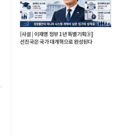
%
로
[사설 | 이재명 정부 1년 특별기획③]
의
선진국은 국가 대개혁으로 완성된다
한
국
6