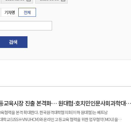
기자명
전체
검색
 고등교육시장 진출 본격화… 원대협-호치민인문사회과학대
육협력을 본격 확대한다. 한국원격대학협의회(이하 원대협)는 베트남
교(USSH-VNUHCM)와 온라인 고등교육 협력을 위한 업무협약(MOU)을
026년 6월 29일 원대협 이동진 회장과 베트남