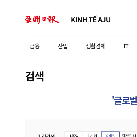
금융
산업
생활경제
IT
검색
'글로벌
기간검색
1주일
1개월
6개월
직접입력