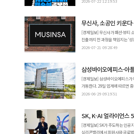
창작 생태계 확대와 IP 경쟁력 강화에 나섰다. 22일 네이버웹툰과 문피아는 공동 주
게임을 즐길 수 있도록 했다. 콘텐츠 완성도를 높이기 위한 요소들도 적용됐다. 전문 성우진의 음성을 수록해 캐릭터의
2026-07-22 12:19:53
FC 온라인과 FC 모바일을 중심
비롯한 세계 유수 대학들도 온라
공모전'의 최종 수상작 37편을 
몰입감을 높였으며, 21명 이상의
기회를 지속 확대하고 있다. 이번 e리그앙 코리아 투어는 지난해보다 상금과 보상 규모를 확대했다. 총상금은 700만원
교육체계를 구축하고 있다. 인공지능(AI)과 디지털 기술의 발전으로 원격교육은 이제 보조적인 교육 방식이 아니라 미래
증가한 것으로 집계됐다. 참여 작가
구현했다. 여기에 유명 프로젝트에
규모로 마련됐으며, 오는 23일부터
고등교육의 핵심 축으로 자리 잡고
무신사, 소공인 키운다
나타났다. '지상최대 웹소설 공모전'은 국내 웹소설 창작 생태계 확대와 유망 작가 발굴을 위해 마련된 국내 최대 규모의
특유의 분위기를 극대화한 것으로 평가된다. 출시 전 진행된 크라우드 펀딩 성과도 주목된
IP와의 협업을 강화하는 동시에 FC 모바일
베트남 고등교육 확대와 K-사이버대의 새로운 기회 베트남은 젊은 인구
공모전이다. 지난 5월 13일부터 6월
8200만원의 후원금을 기록했으며,
[경제일보] 무신사가 패션·뷰티 
정기점검 이후부터 내달 19일까지 
있지만, 대학 진학률은 아직 약 
10~30대 참가자 비율이 80% 
1억6000만원 이상의 성과를 거두며 글로벌 시
진출까지 전 과정을 책임지는 ‘성장 플랫폼’ 
오프라인 본선 진출자를 가리게 되며, 참
청년들도 적지 않다. 이러한 상황에서 사이버대학은 직장생활을 병행하거나 거주 지역에 관계없이 대학 교육을 받을 수
콘텐츠 산업 전반에서 원천 IP의
크라우드 펀딩 플랫폼과 디지털 
소상공인시장진흥공단과 한국중소
9월 5일 삼성 프릭업 스튜디오에
2026-07-21 09:28:49
있다는 장점을 갖고 있어 새로운 대안으로 주목받고 있다. 특히 
주목받고 있는 것으로 분석된다.
게임성과 스토리를 갖춘 작품들의 해외 진출도
(Track1) 수행기관으로 선정
방식으로 진행되며, 상위 2명이 최종 선발 무대에 진출하
취득할 수 있어 재직자와 성인학습
이어지는 만큼 창작 생태계 확대에 적극 투자하고 
기념해 닌텐도 스위치 버전 구매
이뤄진다. 핵심은 ‘단계별 육성’이다. 참여 소공인은 패션과 뷰티 분야 제조 기반 브랜드로 구성된다. 초기 제품 기획과
200만원, 3·4위에게는 각각 10
재학생들도 본교 수업과 병행해 
'막장드라마의 엔딩에 빙의했다'가
성우의 사인 색지와 '스테퍼 케이스
삼성바이오에피스-아틀
개발, 생산, 브랜딩, 마케팅을 
3인에게는 리그앙 맥도날드가 지원
선택할 수 있어 국제적 교육 경쟁력을 높이는 계기가 
폭탄 테러 이후 예기치 않게 다음
지원받는다. 단순 판매 채널 제공이 아니라 브랜드
파리 왕복 항공권 및 숙박권 등이 제
사이버대학의 가장 큰 과제 가운데
[경제일보] 삼성바이오에피스가 
대체역사물이다. 입체적인 정재계 서사와 캐릭터
전면 활용한다. 무신사는 동대문 
대표 선발전은 9월 19일 같은 장
대학 간 학술 교류와 공동 교육과
가동한다. 29일 업계애 따르면 중국 아틀라틀 혁신센터(ATLATL Innovation Center)는 지난 25일 보도자료를 통해
블랙요원', '이번 생은 무역왕', '전능의 천사를
준비까지 사업화 전 과정을 지원할
KEL)' FC 모바일 종목 상위 2
긍정적인 기반이 마련될 것으로 기대하고 있다. 학위 인정이 이루어질 경우 베트
삼성바이오에피스와 공동으로 ‘삼성바이오에
'낭인이 무림을 살아가는 법', '
2026-06-29 09:19:51
유통을 밀착시키겠다는 전략이다. 온라인 판로 지원도 병행된다. 무신사 스토어 내 기획전과 상품 추천 광고, 할인 
오는 10월 개최되는 FC 프로 모바일 월드 챔피
더욱 활성화되고, 양국 간 공동학
단계 바이오테크 기업을 대상으로 연구
안았다. 올해 무협 장르 응모작은
등 판매 촉진 프로그램이 제공된
유기적으로 연결해 FC 모바일 e
높다. ◆ "한·베 디지털 교육교류협력의 새로운 출발점" 한국원격대학협의회 김석권 사무총장은 "K-콘텐츠와 K-
25일부터 8월 28일까지 진행되
참여 확대에도 긍정적인 영향을 미친 것으로 분석된다. 이 밖에도 우수상
동시에 끌어올리겠다는 의도다. 뷰티 분야에서는 외부 협업을 통해 경쟁력을 높인다. 글로벌 화장품 ODM 기업
KEL과 연계된 최종 선발전까지 
교육에 대한 세계적인 관심이 높
SK, K-AI 얼라이언
멘토링이 제공된다. 동시에 삼성
규모는 3억6000만원으로 대상 1
코스맥스와 손잡고 제품 개발과 생
모바일의 글로벌 경쟁력 역시 강화해 나갈 계획이다. 넥슨 관계자는 "'FC 프
학생들에게 더욱 폭넓은 고등교육 
기회도 모색할 수 있다. 지원 분야는 종양학, 면역·염증(I&I), 대사질환 등으로 항체-약물접합체(ADC) 및 XDC, 항체
200만원이 수여될 예정이다. 네이버웹툰과 문피아는 단순히 수상작을 선정하는 데 그치지 않고 IP 확장도 적극 지원할
[경제일보] SK가 주도하는 인공지능
소공인을 위한 별도 팝업스토어도
개최하는 'FC 모바일'의 최상위 
사이버대학의 교육과정을 병행하거
엔지니어링, 신규 바이오 모달리티
계획이다. 모든 수상작은 문피아
실리콘밸리에서 회원사와 글로벌 
시도다. 이번 사업은 무신사가 그동안 축적해온 브랜드 육성 경험을 제도권 사업으로 확장했다는 점에서 의미가 있다.