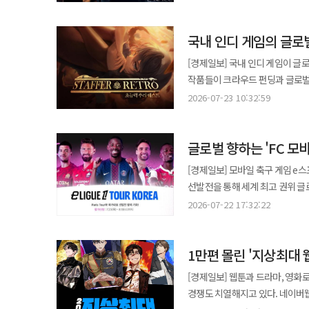
국립호치민대학교 인문사회과학대학교
진출과 양국 간 교육교류 활성화를 위한 첫 제도
국내 인디 게임의 글로
교류와 문화 교류를 확대하고, 자
원격교육 협력부터 장학금 지원까지… 다양한 분야 협력 협약에 따라
[경제일보] 국내 인디 게임이 글
등 원격교육 협력 허브 구축 ▲베
작품들이 크라우드 펀딩과 글로벌
대학과 연계한 입학·편입 및 학사
'스테퍼 레트로: 초능력 추리 퀘스트'를
2026-07-23 10:32:59
교육프로그램 개발 등 다양한 분야에서 협력을 추진한다. 특
팀 테트라포드가 개발한 닌텐도 스
인문사회과학대학교 학생들은 본
밝혔다. 게임은 한국어 자막을 공식 
다양한 학습 기회를 제공받을 수 
글로벌 향하는 'FC 모
시장에서는 높은 자유도와 액션성
확대될 경우, 시간과 장소의 제
장르가 꾸준한 관심을 받고 있다
[경제일보] 모바일 축구 게임 e스
기대된다. 세부 사업은 양 기관의 협의를 거쳐 단계적으로 추진되며, 협약은 체결일로부터 5년간 유효하다. 별도의 종료
독창적인 세계관과 서사 구조를 갖춘 인디 게
선발전을 통해 세계 최고 권위 글로벌
의사가 없으면 자동 연장되며, 진행 중
퀘스트'는 초능력을 활용해 사건
일렉트로닉 아츠(EA)가 개발하고 
건양사이버대학교, 경희사이버대
2026-07-22 17:32:22
게임이다. 해당 게임은 총 6개의
챔피언십' 한국 대표 선발전인 'e리그앙 코리아 투
대구사이버대학교, 디지털서울문
선택에 따라 결말이 달라지는 멀
개최하는 FC 모바일의 최상위 글
서울사이버대학교, 세계사이버대
나아가 문서와 지도, 등장인물 간
1만편 몰린 '지상최대 
자리를 놓고 경쟁할 예정이다. 국
한국복지사이버대학교, 한국열린
플레이어는 초능력의 흔적이 남아 
e스포츠 대회 'e리그앙 투어'와의 파트너십을 통해 마련됐다
참여한다. ◆ 세계 고등교육의 새로운 흐름, 온라인 교육 사이버대학 교육계는 이번 협약이 단순한 대학 간 교류를 넘어
키운다
[경제일보] 웹툰과 드라마, 영화
다른 결말이 전개되는 만큼 추리 과정 자체가 게임의
흥행과 이용자 확보를 위한 핵심 
세계적으로 빠르게 확산되고 있는
경쟁도 치열해지고 있다. 네이버
스위치 버전을 동시에 출시하며 플
IP와의 협업을 기반으로 이용자 
계기가 될 것으로 평가하고 있다. 최근 미국 하버드대학교(Harvard University), 매사추세츠공과대학교(MIT)를