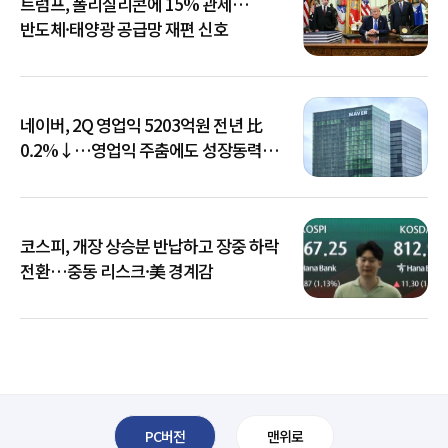
트럼프, 폴리실리콘에 15% 관세…
반도체·태양광 공급망 재편 신호
네이버, 2Q 영업익 5203억원 전년 比
0.2%↓…영업익 주춤에도 성장동력
키운다
코스피, 개장 상승분 반납하고 장중 하락
전환…중동 리스크·美 경계감
PC버전
맨위로