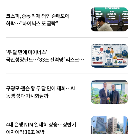
코스피, 중동 악재·외인 순매도에
하락…"하이닉스 또 급락"
'두 달 만에 마이너스'
국민성장펀드…'83조 전력망' 리스크
확산
구광모·젠슨 황 두 달 만에 재회…AI
동맹 성과 가시화될까
4대 은행 NIM 일제히 상승…상반기
이자이익 19조 육박