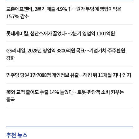
교촌에프앤비, 2분기 매출 4.9%↑…원가 부담에 영업이익은
15.7% 감소
롯데케미칼, 첨단소재가 끌었다…2분기 영업익 1101억원
GS리테일, 2028년 영업익 3800억원 목표…기업가치·주주환원
강화
민주당 당원 1만7088명 개인정보 유출…해킹 뒤 11개월 지나 인지
美와 교역 줄어도 수출 14% 늘었다…로봇·관광객 소비 키우는
중국
추천 뉴스