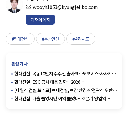
wooyh1053@kyungjeilbo.com
기자페이지
#현대건설
#두산건설
#솔라시도
관련기사
현대건설, 목동10단지 수주전 출사표…모포시스·사사키
앞세워 설계 승부
현대건설, ESG 공시 대응 강화…2026
지속가능경영보고서 발간
[데일리 건설 브리프] 현대건설, 현장 환경·안전관리 위한
무인로봇 도입 확대 추진 外
현대건설, 매출 줄었지만 이익 늘었다…2분기 영업익
2618억원·전년比 20.7%↑