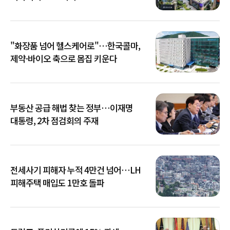
"화장품 넘어 헬스케어로"…한국콜마,
제약·바이오 축으로 몸집 키운다
부동산 공급 해법 찾는 정부…이재명
대통령, 2차 점검회의 주재
전세사기 피해자 누적 4만건 넘어…LH
피해주택 매입도 1만호 돌파