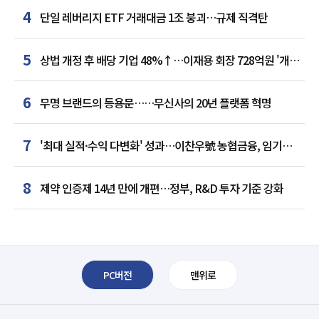
4
단일 레버리지 ETF 거래대금 1조 붕괴…규제 직격탄
5
상법 개정 후 배당 기업 48%↑…이재용 회장 728억원 '개인
최다'
6
무명 브랜드의 등용문……무신사의 20년 플랫폼 혁명
7
'최대 실적·수익 다변화' 성과…이찬우號 농협금융, 임기
말년 성장 박차
8
제약 인증제 14년 만에 개편…정부, R&D 투자 기준 강화
PC버전
맨위로