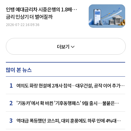
인뱅 예대금리차 시중은행의 1.8배…
금리 인상기 더 벌어질까
2026-07-22 16:09:36
더보기
많이 본 뉴스
1
여의도 화랑 현설에 2개사 참석…대우건설, 공작 이어 추가
거점 확보하나
2
'기동카'에서 확 바뀐 '기후동행패스' 9월 출시… 불붙은
카드사 경쟁
3
역대급 폭등했던 코스피, 대외 훈풍에도 하루 만에 4%대
급락