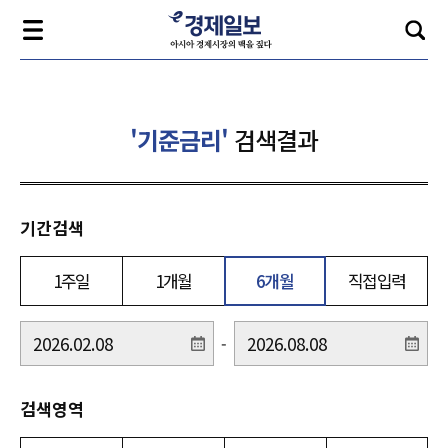
'기준금리'
검색결과
기간검색
1주일
1개월
6개월
직접입력
-
검색영역