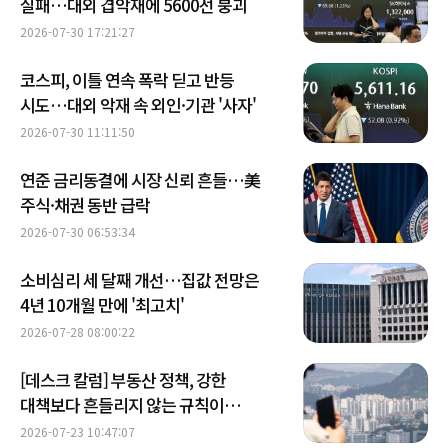
실패…대외 겹악재에 5600선 붕괴
2026-07-30 17:21:27
코스피, 이틀 연속 폭락 딛고 반등
시도…대외 악재 속 외인·기관 '사자'
2026-07-30 11:11:50
연준 금리동결에 시장 신뢰 흔들…美
주식·채권 동반 급락
2026-07-30 06:53:34
소비심리 세 달째 개선…집값 전망은
4년 10개월 만에 '최고치'
2026-07-28 08:00:22
[데스크 칼럼] 부동산 정책, 강한
대책보다 흔들리지 않는 규칙이
필요하다
2026-07-23 10:47:07