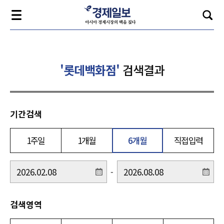
'롯데백화점'
검색결과
기간검색
1주일
1개월
6개월
직접입력
-
검색영역