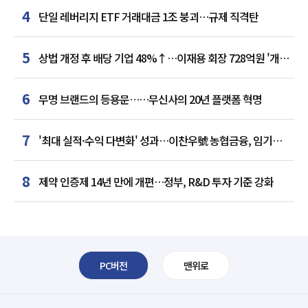
4
단일 레버리지 ETF 거래대금 1조 붕괴…규제 직격탄
5
상법 개정 후 배당 기업 48%↑…이재용 회장 728억원 '개인
최다'
6
무명 브랜드의 등용문……무신사의 20년 플랫폼 혁명
7
'최대 실적·수익 다변화' 성과…이찬우號 농협금융, 임기
말년 성장 박차
8
제약 인증제 14년 만에 개편…정부, R&D 투자 기준 강화
PC버전
맨위로