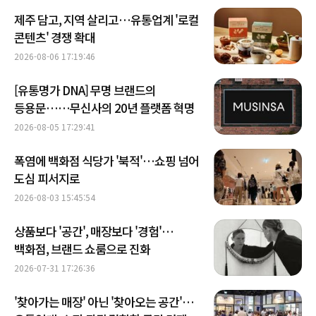
제주 담고, 지역 살리고…유통업계 '로컬
콘텐츠' 경쟁 확대
2026-08-06 17:19:46
[유통명가 DNA] 무명 브랜드의
등용문……무신사의 20년 플랫폼 혁명
2026-08-05 17:29:41
폭염에 백화점 식당가 '북적'…쇼핑 넘어
도심 피서지로
2026-08-03 15:45:54
상품보다 '공간', 매장보다 '경험'…
백화점, 브랜드 쇼룸으로 진화
2026-07-31 17:26:36
'찾아가는 매장' 아닌 '찾아오는 공간'…