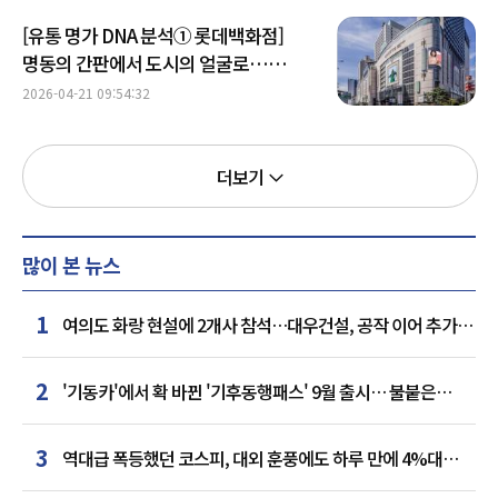
[유통 명가 DNA 분석① 롯데백화점]
명동의 간판에서 도시의 얼굴로…
롯데백화점 성장의 서사
2026-04-21 09:54:32
더보기
많이 본 뉴스
1
여의도 화랑 현설에 2개사 참석…대우건설, 공작 이어 추가
거점 확보하나
2
'기동카'에서 확 바뀐 '기후동행패스' 9월 출시… 불붙은
카드사 경쟁
3
역대급 폭등했던 코스피, 대외 훈풍에도 하루 만에 4%대
급락