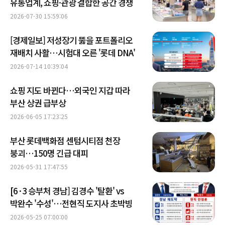
유통업계, 쇼핑·관광 결합한 공간 경쟁
2026-07-30 15:59:06
[경제일보] 저성장기 뚫을 포트폴리오
재배치 사활…시험대 오른 '롯데 DNA'
2026-07-14 10:39:04
쇼핑 지도 바뀐다…외국인 지갑 따라
부산 상권 급부상
2026-06-05 17:23:25
부산 롯데백화점 센텀시티점 천장
붕괴…150명 긴급 대피
2026-05-31 17:47:55
[6·3 승부처 경남] 김경수 '탈환' vs
박완수 '수성'…전현직 도지사 초박빙
2026-05-25 07:00:00