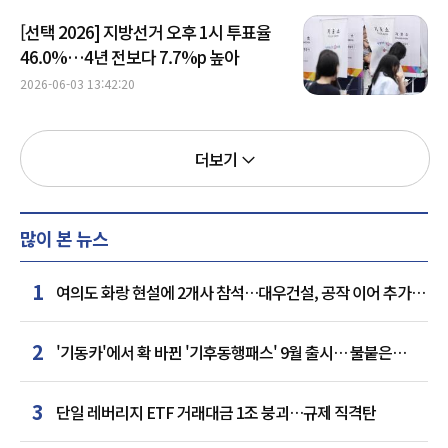
[선택 2026] 지방선거 오후 1시 투표율
46.0%…4년 전보다 7.7%p 높아
2026-06-03 13:42:20
더보기
많이 본 뉴스
1
여의도 화랑 현설에 2개사 참석…대우건설, 공작 이어 추가
거점 확보하나
2
'기동카'에서 확 바뀐 '기후동행패스' 9월 출시… 불붙은
카드사 경쟁
3
단일 레버리지 ETF 거래대금 1조 붕괴…규제 직격탄