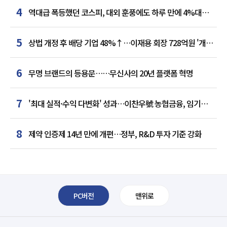
4
역대급 폭등했던 코스피, 대외 훈풍에도 하루 만에 4%대
급락
5
상법 개정 후 배당 기업 48%↑…이재용 회장 728억원 '개인
최다'
6
무명 브랜드의 등용문……무신사의 20년 플랫폼 혁명
7
'최대 실적·수익 다변화' 성과…이찬우號 농협금융, 임기
말년 성장 박차
8
제약 인증제 14년 만에 개편…정부, R&D 투자 기준 강화
PC버전
맨위로