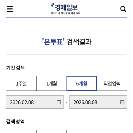
'본투표'
검색결과
기간검색
1주일
1개월
6개월
직접입력
-
검색영역