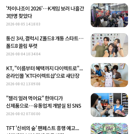
'차이나조이 2026'…K게임 보러 나흘간
3만명 찾았다
2026-08-05 14:18:03
통신 3사, 갤럭시 Z폴드8 개통 스타트…
폴드8 쏠림 뚜렷
2026-08-04 10:34:04
KT, "이름부터 혜택까지 다이렉트로"...
온라인몰 'KT다이렉트샵'으로 새단장
2026-08-02 13:09:08
"젤리 얼려 먹어요" 한마디가
신제품으로…유통업계 개발실 된 SNS
2026-08-02 07:00:00
TFT '신비의 숲' 팬페스트 흥행 예고...