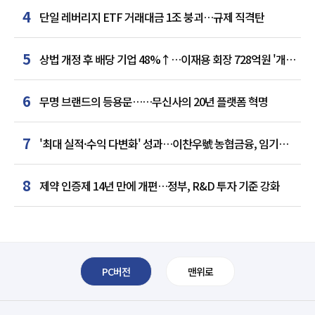
4
단일 레버리지 ETF 거래대금 1조 붕괴…규제 직격탄
5
상법 개정 후 배당 기업 48%↑…이재용 회장 728억원 '개인
최다'
6
무명 브랜드의 등용문……무신사의 20년 플랫폼 혁명
7
'최대 실적·수익 다변화' 성과…이찬우號 농협금융, 임기
말년 성장 박차
8
제약 인증제 14년 만에 개편…정부, R&D 투자 기준 강화
PC버전
맨위로