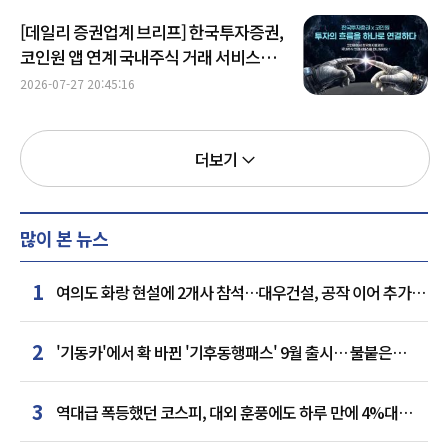
[데일리 증권업계 브리프] 한국투자증권,
코인원 앱 연계 국내주식 거래 서비스
출시 外
2026-07-27 20:45:16
더보기
많이 본 뉴스
1
여의도 화랑 현설에 2개사 참석…대우건설, 공작 이어 추가
거점 확보하나
2
'기동카'에서 확 바뀐 '기후동행패스' 9월 출시… 불붙은
카드사 경쟁
3
역대급 폭등했던 코스피, 대외 훈풍에도 하루 만에 4%대
급락