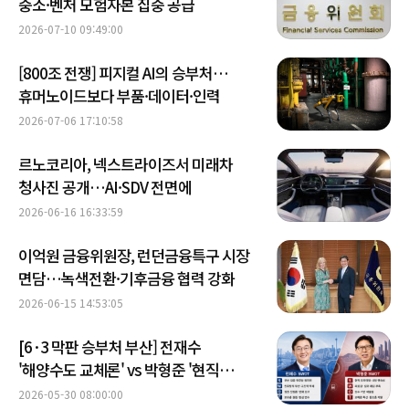
중소·벤처 모험자본 집중 공급
2026-07-10 09:49:00
[800조 전쟁] 피지컬 AI의 승부처…
휴머노이드보다 부품·데이터·인력
2026-07-06 17:10:58
르노코리아, 넥스트라이즈서 미래차
청사진 공개…AI·SDV 전면에
2026-06-16 16:33:59
이억원 금융위원장, 런던금융특구 시장
면담…녹색전환·기후금융 협력 강화
2026-06-15 14:53:05
[6·3 막판 승부처 부산] 전재수
'해양수도 교체론' vs 박형준 '현직
완성론'
2026-05-30 08:00:00