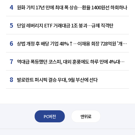
4
원화 가치 17년 만에 최대 폭 상승…환율 1400원선 하회하나
5
단일 레버리지 ETF 거래대금 1조 붕괴…규제 직격탄
6
상법 개정 후 배당 기업 48%↑…이재용 회장 728억원 '개인
최다'
7
역대급 폭등했던 코스피, 대외 훈풍에도 하루 만에 4%대
급락
8
발로란트 퍼시픽 결승 무대, 9월 부산에 선다
PC버전
맨위로