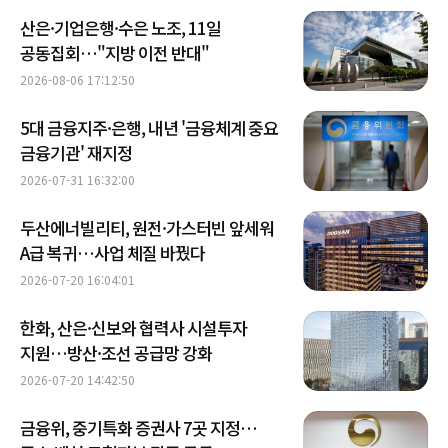
산은·기업은행·수은 노조, 11일
공동집회…"지방 이전 반대"
2026-08-06 17:12:50
5대 금융지주·은행, 내년 '금융체계 중요
금융기관' 재지정
2026-07-31 16:32:00
두산에너빌리티, 원전·가스터빈 앞세워
A급 복귀…사업 체질 바꿨다
2026-07-20 16:04:01
한화, 산은·신보와 협력사 시설투자
지원…방산·조선 공급망 강화
2026-07-20 14:42:50
금융위, 중기특화 증권사 7곳 지정…