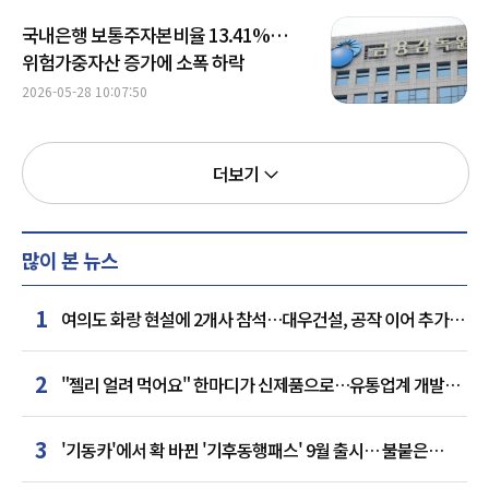
국내은행 보통주자본비율 13.41%…
위험가중자산 증가에 소폭 하락
2026-05-28 10:07:50
더보기
많이 본 뉴스
1
여의도 화랑 현설에 2개사 참석…대우건설, 공작 이어 추가
거점 확보하나
2
"젤리 얼려 먹어요" 한마디가 신제품으로…유통업계 개발실
된 SNS
3
'기동카'에서 확 바뀐 '기후동행패스' 9월 출시… 불붙은
카드사 경쟁