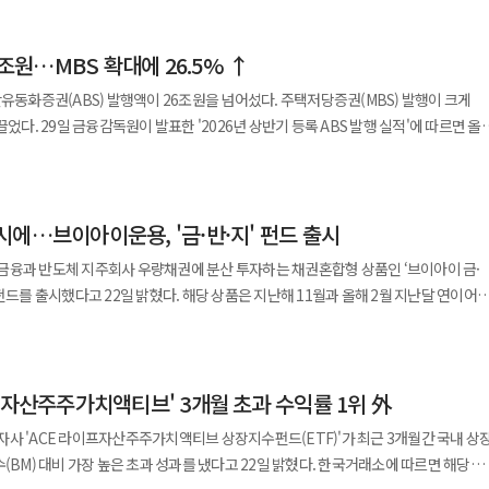
5200억원으로 18.4% 늘었고, 평균 시가배당률은 1.3%에서 1.8%로 상승했다. 배당
전년과 같은 수준을 유지한 기업은 10곳이었다. 개인 배당액에서는 이재용
6조원…MBS 확대에 26.5% ↑
예회장이 671억원, 정몽준 아산재단 이사장이 546억원으로 뒤를 이었다. 지난해
관장은 상속세 재원 마련을 위해 주식을 매각하면서 배당금이 544억원으로 줄어 4위
산유동화증권(ABS) 발행액이 26조원을 넘어섰다. 주택저당증권(MBS) 발행이 크게
행 실적'에 따르면 올해
(195억원), 이화경 오리온그룹 부회장(141억원), 정기선 HD현대 회장(126억원)도
5억원으로 전년 동기(21조106억원) 대비 26.5% 증가했다. 유동화자산별로는
0억원으로 전년 동기보다 33.7% 증가했다. 비중은 전체의 63.9%다. 대출채권 중
596억원)은 103.1%, HD현대(1837억원)는 44.4%, HD현대일렉트릭(936억원)은
1조7179억원으로 전년 동기(5조3732억원)보다 118.1% 늘었다. 금감원은
 증가했다. 4대 금융지주도 두 자릿수 증가율을 보였다.
시에…브이아이운용, '금·반·지' 펀드 출시
S 발행금액이 전년 동기 5조4000억원에서 올해 상반기 11조7000억원으로
 늘어 증가폭이 가장 컸고, 하나금융지주(6151억원)는 23.0%, KB금융(8109억원)
금융과 반도체 지주회사 우량채권에 분산 투자하는 채권혼합형 상품인 ‘브이아이 금·
 가장 컸다. 1분기 2조4533억원, 2분기
했다. 부실채권(NPL) 기초 ABS 발행도 3조3969억원으로
혔다. 해당 상품은 지난해 11월과 올해 2월 지난달 연이어
억원을 상반기에 지급하기로 했다. 다만 주가 상승 영향으로 시가배당률은 보통주 기준
달성한 목표전환형 펀드의 후속작이다. 정해진 만기나 목표 수익률 없이 장기적인
3092억원을 배당한 현대자동차가 뒤를 이었다. 배당을 공시한 127곳 중 22곳
2조8977억원으로 92.9% 증가했다.
가형 공모 펀드 형태로 기획됐다. 상품명에 쓰인 금·반·지는 편입 대상인 △금융 △
. 우리금융지주, SK스퀘어, 두산밥캣 등이 여기에 해당한다. 감액배당은
54억원으로 90% 늘었다. 반면 기업매출채권 기초 ABS는 2조1520억원으로 15.6%
은 국공채와 통안채 등으로 구성된다. 최근 국내 주식시장은 조정 국면을
비금 등 납입자본을 줄여 현금으로 주주에게 돌려주는 구조로, 배당소득세가 붙지
프자산주주가치액티브' 3개월 초과 수익률 1위 外
 반도체 기업들의 실적 개선 전망이 이어지며 추가 상승 여력이 존재한다는 전망이
 감소했다. 자산보유자별로는 공공법인 발행 증가 폭이 컸다.
지능(AI)과 반도체 산업의 성장세를 누리면서도 금융주와 지주회사의 방어력을 통해
사 'ACE 라이프자산주주가치액티브 상장지수펀드(ETF)'가 최근 3개월간 국내 상
869억원으로 전년 동기보다 123.1% 증가했다. 한국주택금융공사 MBS 발행이 확대된
 부문은 전 세계적인 수요 증가에 힘입어
대비 가장 높은 초과 성과를 냈다고 22일 밝혔다. 한국거래소에 따르면 해당
 수출액은 지난달 말 기준 448억 달러 규모로 역대 최대치를 경신했다. 특히 지난해