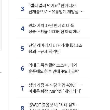
"젤리 얼려 먹어요" 한마디가
3
신제품으로…유통업계 개발실 된
SNS
원화 가치 17년 만에 최대 폭
4
상승…환율 1400원선 하회하나
단일 레버리지 ETF 거래대금 1조
5
붕괴…규제 직격탄
역대급 폭등했던 코스피, 대외
6
훈풍에도 하루 만에 4%대 급락
상법 개정 후 배당 기업 48%↑…
7
이재용 회장 728억원 '개인 최다'
[SWOT 금융분석] '최대 실적·
8