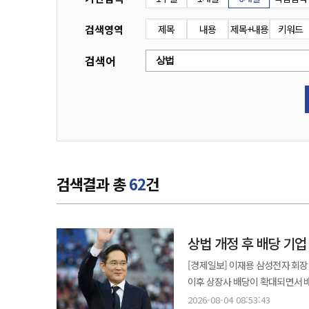
검색영역
제목
내용
제목+내용
키워드
검색어
검색결과 총
62
건
상법 개정 후 배당 기업
[경제일보] 이재용 삼성전자 회장
이후 상장사 배당이 확대되면서 배당을 공시한 기
상장사 2873곳 중 지난 3일까지 
2026-08-04 08:53:43