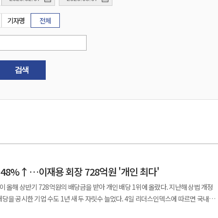
기자명
전체
검색
 48%↑…이재용 회장 728억원 '개인 최다'
이 올해 상반기 728억원의 배당금을 받아 개인 배당 1위에 올랐다. 지난해 상법 개정
업 수도 1년 새 두 자릿수 늘었다. 4일 리더스인덱스에 따르면 국내
상반기 배당을 공시한 기업은 127곳으로, 전년 동기 86곳보다 48% 증가했다. 배당금