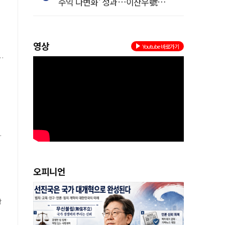
수익 다변화' 성과…이찬우號
을
농협금융, 임기 말년 성장 박차
로
영상
Youtube 바로가기
은
오피니언
장