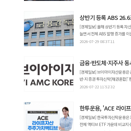
총액은 11조4160억원에서 13조
늘린 기업은 105곳, 줄인 기업은 12곳, 
상반기 등록 ABS 26.
회장에 이어 정몽구 현대차그룹 명
1위였던 홍라희 리움미술관 명예
[경제일보] 올해 상반기 등록 자
내려갔다. 이서현 삼성물산 전략기획담당 사장(341억원), 이부진 호텔신라 사장(312억원), 정의선 현대차그룹 회장
늘면서 전체 ABS 발행 증가를 이끌었다. 29일 금융감독원이 발표한 '2026년 상반기 등록 ABS 발
(284억원), 최태원 SK그룹 회장
상반기 등록 ABS 발행금액은 26조583
2026-07-29 08:37:11
10위권에 이름을 올렸다. 증가율은 HD현대 계열이 두드러졌다. HD현대중공업은 배당금 6390억원으로 전년 대비
대출채권 기초 ABS 발행이 16조980
331% 늘었고, HD한국조선해양(4
주택저당채권 기초 ABS 발행은 1
36.8%, HD현대마린솔루션(807억원)은 28.6% 각각
금융·반도체·지주사 동
보금자리론 판매 확대 등으로 MB
신한지주가 6963억원으로 25.4%
증가했다고 설명했다. 반면 부동산PF 기초 ABS 발행은 줄었다. 올해 상반기 부동산PF 기초 ABS 발행액은
[경제일보] 브이아이자산운용은 
21.1%, 우리금융지주(3210억원)는 9.1% 늘었다. 절대 규모로는 삼성전자가
1조8652억원으로 전년 동기(3조8037억원) 대비 51% 감소
반·지 증권 투자신탁[채권혼합]’ 펀드를 출시했다고 22일 밝
2조4559억원씩 총 4조9092
전년 동기보다 3.5% 줄었다. 매출채권 기초 ABS 발행은 증가했다. 올해 상반기 매출채권 기초 ABS 발행액은
선보여 단기간에 목표 수익률을 
1분기 0.2%, 2분기 0.1%에 그쳤다. 1조
2026-07-22 11:52:32
6조9751억원으로 전년 동기 대비 37.7% 늘었다. 카드채권 기초 ABS는 
관점에서 자산 증식을 추구하는 추
(17.3%)은 감액배당 방식을 택했다
할부금융채권 기초 ABS도 1조92
반도체 △지주회사를 의미한다. 우량채권 부문
이익잉여금이 있는 회사가 자본준
감소했다. 중소기업이 신규 발행하는 회사채를 기초로 발행하는 채권담보부증권(P-CBO)은 줄었다. 올해 상반기 P-
한투운용, 'ACE 라이
겪고 있으나 금융업계에서는 대형
않아 비과세 배당으로 분류된다.
CBO 발행액은 2조6284억원으로 전년 동기보다 19.1%
나온다. 이런 증시 환경에서 인공
[경제일보] 한국투자신탁운용은 자
공공법인 ABS 발행액은 11조9
포트폴리오 안정성을 높이려는 전략으로 풀이된다. 펀드가 주목한 반도체
전체 액티브 ETF 가운데 비교지수(BM) 
영향이다. 금융사 발행액은 10조5794억원으로 14% 늘었다. 이 중 여신전문금융회사의 발행액이 4조8840억원으로
호황을 누리고 있다. 한국 반도체 월간