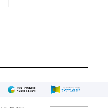
한
며
로
면
서