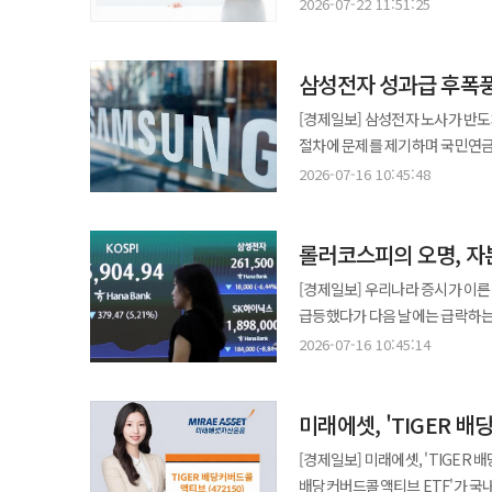
상품의 최근 3개월 수익률은 전 
전년 동기보다 88.4% 증가했다. 반면 일반기업 발행액은 4조172억원으로 전년 동기 대비 36.8% 감소했다. 부동산PF
2026-07-22 11:51:25
하반기부터 AI 산업의 중심이 개
-9.79% 수익률을 기록해 BM보다
기초 ABS 발행 감소가 영향을 미쳤다. 등록 ABS 전체 발행잔액은 지난달 말 기준 246조5000억원으로
늘어난 것으로 분석된다. 기존 단
제외한 국내 액티브 ETF 292개 가운데 BM 대비 초과
전년 동기 말(243조1000억원)보다 1.4% 증가한 금액이다
관련 기업들의 안정적인 이익 성장을 기대하는 시각이
삼성전자 성과급 후폭풍
119.97%를 기록했다. BM 대비 
15조2000억원의 등록 ABS가 발행됐다. 상반기 발
지주회사 섹터는 증시 하락기 방어
가운데 가장 높은 성과인 것으로 분석된다. 해당 긍정적 성과가 꾸준한 자금 유입으로 이어
유동화수익증권을 처음 발행했다
[경제일보] 삼성전자 노사가 반
거래대금 증가에 따른 금융업계 
기준 해당 ETF 순자산액은 151
직접 발행할 수 있게 되면서 지난달 30일 
절차에 문제를 제기하며 국민연금
더해지며 고배당주로서 가치 역시 높아졌다는 평가다. 지주회사 역시 
유입되며 약 178% 수준의 외형 성장을 이룬 것으로 
상반기 310조1845억원으로 집
의결만으로 결정할 사안이 아니라 주주총회 승인을
개정 등 정책적 호재를 통해 그동
2026-07-16 10:45:48
라이프자산운용과 자문 영역에서 
발행되며 금융위원회나 금융감독
액트(ACT)는 삼성전자 노사가 
다양한 시장 상황에 대처할 수 있다는 점도 투자 매력으로 꼽
지닌 대형 가치주 △탄탄한 기업 펀더멘털 △실질적 실
국민연금공단 기금운용본부에 전달할 계획이다. 앞서 삼성전자는 DS부문을 대상
편입해 자본 차익을 노린다. 주식
"라이프자산운용과의 협업을 통해
롤러코스피의 오명, 자
하는 특별경영성과급 제도를 신설하고, 
자산은 국공채와 통안채 등 우량 
기업을 선별한 액티브 운용 전략이 성과로 이어졌다"고 말했다.
실적을 기준으로 연간 약 40조원
환매수수료가 부과되지 않아 투자자가 원할 때 자
[경제일보] 우리나라 증시가 이른바
개인 순매수 2000억원 돌파 삼성자산운용은 지난 14일 상장한 'KODEX 200커버드콜액티브' ETF가 일주일 만에 개인
승인 없이 집행될 수 있다고 주장했다. 이에 따라 최근 정부가 추진 중인 성과급 지급 시 이사회 의결 의무
반도체 산업의 구조적 성장과 국내
급등했다가 다음 날에는 급락하는
순매수 2000억원을 넘겼다고 22일 밝혔다. 
대규모 성과급은 주주총회의 최종 승인을 거치
상품”이라며 “우량 채권을 통한
하는 현실에 내몰리고 있다. 글로벌 거시경제 변수와 미국 기술주 흐름에 지나치게 휘둘리는 구조 속에서 한국 증시는
200타겟위클리커버드콜'을 발전시
2026-07-16 10:45:14
보수 한도도 주주총회 승인을 받
수 있을 것”이라고 말했다.
독자적인 상승 동력을 잃었고, 
배당률 장점을 유지했다. 여기에 
않는다"며 "국민연금이 수탁자 
눈을 돌리는 이른바 '국장 탈출'
매매차익과 옵션 프리미엄 수익에 세금이
현재까지 해당 서한에는 424명의
미래에셋, 'TIGER 배
대한 신뢰가 흔들리고 있다는 경고음으로 받아들여야 한다. 자
주요 운용 전략은 △코스피200 
오는 19일까지 추가 전자서명을 받은 뒤 
안정적인 자산 형성의 기회를 제공
탄력적 옵션 매도 등이다. 상법 
[경제일보] 미래에셋, 'TIGER 배당커버드콜액
소집 절차도 추진하고 있다. 액트
경제의 성장 기반 역시 흔들릴 수
매도 비중을 조절해 수익을 키운다
배당커버드콜액티브 ETF'가 국내
2분기 기준 주주명부가 확보되는