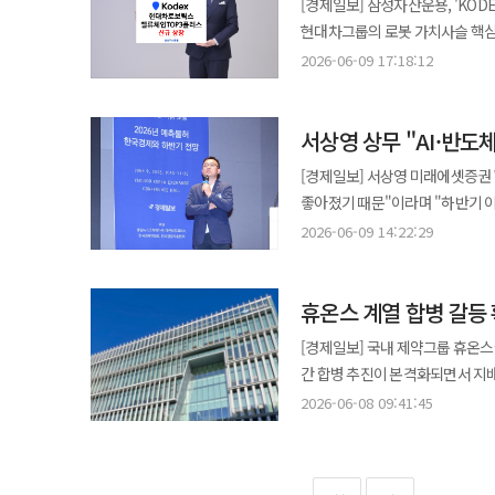
[경제일보] 삼성자산운용, 'KODEX 
수익을 일부 포기하더라도 튼튼한 
5월부터 지난 4월까지 700곳 
메리츠금융은 법률적 제약을 이유로
하루빨리 동참할 것을 촉구한다"
현대차그룹의 로봇 가치사슬 핵심
다올투자증권이 보유한 현금성 자산
순자산총액은 3조1000억원 규모
제공 가능성 등을 감안하면 1000억원 
상장지수펀드(ETF)를 신규 상장했다고 밝혔다. 해당 상품은 전통적인 자동차 
1972억원을 웃도는 수치다. 채
2026-06-09 17:18:12
제도적 지원도 긍정적 요인으로 꼽힌다. 다만 국내 증시의 배당 매력은 주요 선진국 대비 아직 낮은 
3월 기업회생절차를 신청한 뒤 법
성장성이 높은 로봇 사업 부문에 초점을 맞춘 것이 특징이다. 이
입증한 셈이다. 잠재적 채무까지 
코스피 배당수익률은 1.45%로 프
연장과 홈플러스익스프레스 분리매
현대모비스 등 3개 핵심 계열사에
조정유동성비율은 회사가 위기 상
주식시장에 미치지 못했다. 운용사
부각됐다. 법원은 지난 3월 MBK 측의 긴급자금 투입 계획과 홈플러스익스프레스 매각 진행 상황 등을 고려해
서상영 상무 "AI·반
바탕으로 로봇 상용화를 앞당기고
측정한 지표다. 최대주주의 지배구조 리스크 해소는 향후 강력한 기회 요인이다. 이병철 다올금융그룹 회장은 지난달
수 있을 것으로 내다봤다. 이 펀드는 신탁재산의 60% 이상을 국내 주식에 투자하는 모자형 추가 개방형 공모펀드다.
회생계획안 가결기한을 연장했다. 
로봇 제어 소프트웨어 전문인 
19일 장외매수를 통해 다올투자증권
만기 없이 운용되며 중도 환매수
[경제일보] 서상영 미래에셋증권
있다. 이번 메리츠금융의 지원 검토는 회생절차 장기화 속에서 홈플러스의 필수 영업활동을 유지하기 위한 추가 자금
제조부터 스마트팩토리 적용과 
당시 지분을 대거 매집해 경영권 
2등급이다. 가입은 KCGI자산운용과 대신증권,
좋아졌기 때문"이라며 "하반기 
확보 차원으로 풀이된다. 지원이 
새로운 ETF는 향후 밸류체인 내
29.0%로 상승했다. 이로써 주주
장세에서 배당주를 통해 변동성을
말했다. 서상영 미래에셋증권 상무는 9일 서울 영등포구 여의도 한국거래소 컨퍼런스홀에서 열린 '2026 경제일보 창간
될 전망이다. 메리츠금융그룹 관계자는 "홈플러스 임직원과 협력업체 등 수많은 이해관계자들을 보호하는 것은
2026-06-09 14:22:29
보스턴다이나믹스가 상장하면 최대 
함께 이사회 구조 개편으로 외부 
방어력을 확보하고 시장 반등 시에
8주년 KEDF(Korea Economi
금융기관의 중요한 사회적 역할임을
젠슨 황 엔비디아 최고경영자(CEO
한도를 기존 9인 이하에서 7인 
밸류업 정책으로 기업의 배당성향 
상무는 최근 코스피 상승 배경으로
말했다.
청사진을 밝히며 시장은 엔비디아와
추천한 외부 인사의 이사회 진입을 방
휴온스 계열 합병 갈등
추정치가 300조원을 넘지 못했지
로보틱스를 차세대 핵심 동력으로
먹거리로는 STO 시장을 정조준하
말했다. 이어 현재 8000포인트 초반 수준인 코스피 지수에 관해 12개월 선행 주가수익비율(PER) 기준 9배 미만이라고
[경제일보] 국내 제약그룹 휴온
시장의 기대치도 높아지는 추세다. 피지컬 AI 시대가 도래하면서 현대차그룹은 보스턴다이나믹스를 주
다올투자증권은 유통과 발행 인프라
진단했다. 역사적 평균인 10.8
간 합병 추진이 본격화되면서 지배구조
휴머노이드 로봇과 스마트팩토리 
기관인 코스콤과 토큰증권 플랫폼 
감안할 때 저평가 영역이라는 설명이다. 다만 기업 이익 전망이 꺾일 가능성은 변수로 제시했다. 서
따르면 휴온스글로벌은 지난 5월
축적한 압도적인 물리 데이터와 
2026-06-08 09:41:45
기술 △기초자산 보유사 발굴·사업
추정치는 역사적으로 연초 대비 연
전문가를 포함한 위원회를 구성해
현대차 메타플랜트(HMGMA) 생
강화할 방침이다. 이를 위해 플
25% 이하로도 나타날 수 있다"고 짚었다. 코스피 상승을 이끈 핵심 업종으로는 반도체를 지
사업 효율성을 높이기 위한 전략적 판단이라는 입장이다. 그러나
선순환 데이터 체계를 구축한다. 이와 함께 현대차그룹은 올해 안으로 로봇 메타플랜트 응용센터(RMAC)를 공식
지속하고 있다. 다만 대형 증권사와의 좁혀지지 않는 체급 차이와 막대한 전산 비용 부담은 극복해야 할 약점이다.
기업 이익 추정치 상향으로 이어졌고 이것이
반영되지 않았다는 지적이 제기되
개소한다. 아울러 미국 보스턴다
코스피 지수가 8000선을 재돌파
계속 올라가고 있지만 선행 역할