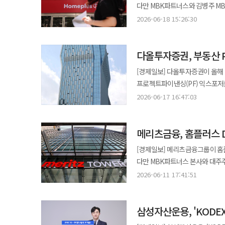
신재생에너지 사업 기획 △프로젝
소프트웨어 △인프라 등 각 분야별 수익성을
다만 MBK파트너스와 김병주 M
기준 코리아 밸류업 지수 내 삼성
자본시장 선진화를 정쟁의 대상이 
미래에셋자산운용 글로벌ETF운용본
내고 있다. 결제 중심 서비스를 
비중 확대 기조는 유지하되 위험 
메리츠금융은 홈플러스 회생을 위한
코스피200 지수 역시 상위 5개 종목의 합산
2026-06-18 15:26:30
투자자가 아니라 기업의 공동 주인으로 존중하는 경영
대표지수 ETF 시장에서 순자산·
23일 금융감독원 전자공시시스템(
AI 인프라 분야로 자금 유입이 이어지는 상황에
밝혔다. 해당 자금은 MBK와 김 회장의 보증이 확
집중 현상 탓에 해당 지수들은 미
시장 질서가 확립될 때 비로소 '
믿음을 해당 상품을 통해 이어가
같은 기간보다 30.1% 줄었다. 
신흥국 시장도 주목한다. 일본은 
유지와 정상화를 위해 투입되는 
국적 투자자들의 해당 지수 선물 거래가 전면 제한된다. 정부와 관계 기
진정한 선진 자본시장으로 도약할 
자산배분과 장기 자산형성을 뒷받
부문이 선방했음에도 지난해 대비
역시 AI 설비 투자 확대 흐름의 중심축 역할을 할 것으로
다올투자증권, 부동산 
고용 안정 등에 활용될 것으로 예상된다. 메리츠금융은 홈플러스 신탁재산에 대한 후순위 담
증시 하방을 지지하기 위해 보완책을
악화의 주원인으로 작용했다. 하반기 중소형 증권사를 둘러싼 비우호적 업황은 외부 위협 요인이다. 현재 국내
맞춤형 자산배분 곡선(글라이드패
계획이다. 이를 통해 홈플러스가 추가 
에서 20.8%로 상향 적용한다.
[경제일보] 다올투자증권이 올해 
주식시장의 활황 수혜가 리테일 
쓴다. 시장 지수 추종이 유리한 곳
이사회를 열고 홈플러스 기업회생 
역할을 할 것으로 예상된다. 금융당국과 한국거래소는 코스닥 시장의 혁신기업 성장 기능을 회복하고자 우량기업을
프로젝트파이낸싱(PF) 익스포저
기업공개(IPO) 시장 규제 강화와
한화자산운용 퇴직연금사업본부장은
회장의 보증이 반드시 필요하다는 기존 입장은 유지했다. 메리츠금융
상위 시장으로 이동시키는 승강제
자회사들의 실적 반등도 전체적인
전통적 수익원이었던 IB 부문의 침체가 지속될 우려가 크다. 
2026-06-17 16:47:03
잡힌 분산이 필요한 시점"이라며
집단소송 예고 등 반발이 강해진 
계획이다. 역대 최대 규모인 36조6900억원에 달하는 신용공여 잔고(일명 '빚투'·빚내서 투자한다) 등 시장 과열 우려
(STO) 등 신사업 확장에 속도를 내며 미래 성장동
엇갈린 시선이 나온다. 우선 책임 경영과 주주환원 기조를 강화한다는 긍정적인 평가가 존재한다. 부국증권은 지난 3월
성장 성과를 창출하는 것이 무엇보다 중요하다"고 말했다. KCGI
없이 자금을 집행할 경우 주주 이익 침해 논란이 발
또한 여전히 존재한다. 따라서 단
에 따르면 다올투자증권의 올해 1
27일 정기 주주총회에서 전체 발
311억원 유입 KCGI자산운용은 13일 국내 우량 배당 성장주에 집중적으로 투자하는
민병덕·김남근·이강일 더불어민주
위해 △소수주주 과반결의 제도(M
메리츠금융, 홈플러스 D
영업수익은 7690억원으로 75.9
회사 주식을 사들이고 있다. 이후
'KCGI코리아배당성장증권자투자신탁[주식]' 
당시 메리츠금융은 MBK 본사와 
견제 법안 통과가 향후 과제로 꼽힌다. 코스피 지수가 진정한 선진 자본시장으로 도약하려면 반도체 산업
기관 영업과 자산운용 부문 성과
이에 따라 최대주주 측 총 지분율
이익과 배당이 동반 성장하는 기업
[경제일보] 메리츠금융그룹이 홈플
홈플러스는 지난해 3월 기업회생절
호조가 △전력기기 △금융 △자동
다올저축은행이 42억원 흑자로 전환하는 
의지로 풀이된다. 반면 지배력 보강을 위한 새로운 방어벽 구축이라는 해석도 제기된다. 부국증권은 전체 상장사
종목 편입 4대 기준은 △재무 건
다만 MBK파트너스 본사와 대주주인 김병주 
회생계획안 가결기한 연장과 홈
주주에게 돌려주는 지속적인 자본
선제적인 위험 관리 전략이 자리 
중에서도 높은 43%대의 자사주
실적 개선과 함께 배당성향을 키워
·민병덕·김남근·이강일 더불어민
핵심 변수로 부각됐다. 법원은 지난 3월 MBK 측의 긴급자금 투입 계획과 홈플러스익스프레스 매각 진행 상황 등을
2026-06-11 17:41:51
집중했다. 올해 1분기 말 기준 충당
위협을 받은 경험도 존재한다. 그
배당성향이 40% 이상인 곳과 시장 
확인하고 있다고 밝혔다. DIP 금융은 회생절차를 밟는 기업의 영업 유지와 정상화를 위해 투입되는 운영자금이다.
고려해 회생계획안 가결기한을 연장
부동산 개발 초기 단계에 투입돼 
존재해 최근 오너일가의 지분 매
배경으로는 국내 상장사들의 기초
메리츠금융은 홈플러스 임직원 고용
밝힌 바 있다. 메리츠금융그룹 관계자는 "금융기관으로서 홈플러스 회생의 사회적 책임을 다하기 위해 실질적인
브릿지론(Bridge Loan)이
있다.
2023년 102조원에서 지난해 
삼성자산운용, 'KODE
메리츠금융은 MBK 본사와 김 회
지원방안을 제안했다"며 "조속한 자금 집행이 
단기 대출을 의미한다. 보수적인 
지난 2024년 37% 늘어난 데 이어 지난해에도 39% 증가했다
선관주의의무 등 법률적 제약을 고
대주주이자 경영책임자로서 무한책