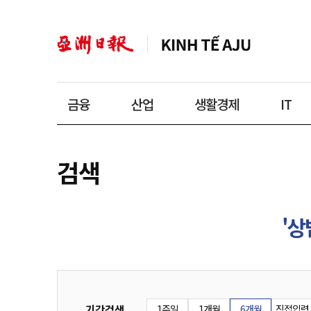
금융
산업
생활경제
IT
검색
'상
기간검색
1주일
1개월
6개월
직접입력