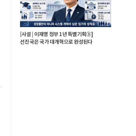
등
[사설 | 이재명 정부 1년 특별기획③]
선진국은 국가 대개혁으로 완성된다
은
야
로
식
을
을