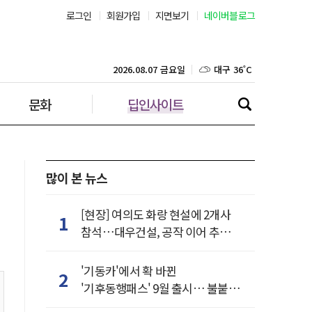
로그인
회원가입
지면보기
네이버블로그
부산 31˚C
대구 36˚C
2026.08.07 금요일
문화
딥인사이트
인천 30˚C
광주 36˚C
대전 36˚C
많이 본 뉴스
울산 33˚C
[현장] 여의도 화랑 현설에 2개사
1
참석…대우건설, 공작 이어 추가
강릉 32˚C
거점 확보하나
'기동카'에서 확 바뀐
2
제주 30˚C
'기후동행패스' 9월 출시… 불붙은
카드사 경쟁