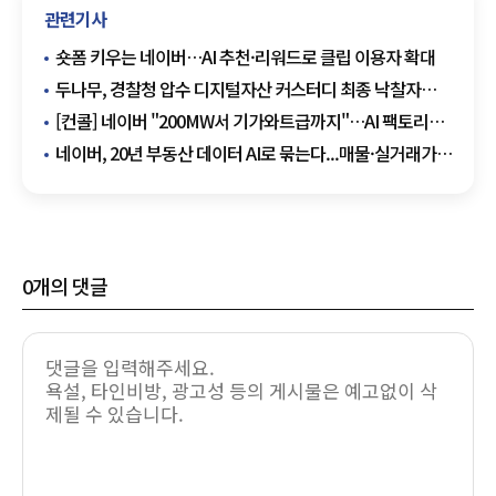
관련기사
숏폼 키우는 네이버…AI 추천·리워드로 클립 이용자 확대
두나무, 경찰청 압수 디지털자산 커스터디 최종 낙찰자
선정
[컨콜] 네이버 "200MW서 기가와트급까지"…AI 팩토리
글로벌 확장 청사진
네이버, 20년 부동산 데이터 AI로 묶는다...매물·실거래가·
후기·금융정보 종합 분석
0
개의 댓글