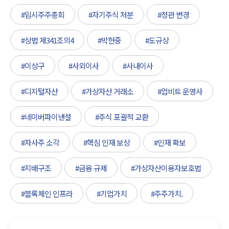
#임시주주총회
#자기주식 처분
#정관 변경
#상법 제341조의4
#박현중
#도규상
#이상구
#사외이사
#사내이사
#디지털자산
#가상자산 거래소
#업비트 운영사
#네이버파이낸셜
#주식 포괄적 교환
#자사주 소각
#핵심 인재 보상
#인재 확보
#지배구조
#금융 규제
#가상자산이용자보호법
#블록체인 인프라
#기업가치
#주주가치.