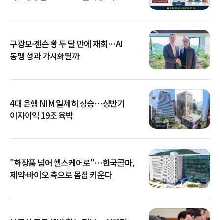
확산
구광모·젠슨 황 두 달 만에 재회…AI
동맹 성과 가시화될까
4대 은행 NIM 일제히 상승…상반기
이자이익 19조 육박
"화장품 넘어 헬스케어로"…한국콜마,
제약·바이오 축으로 몸집 키운다