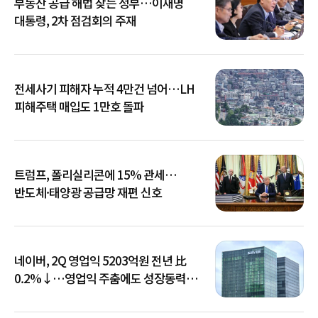
부동산 공급 해법 찾는 정부…이재명
대통령, 2차 점검회의 주재
전세사기 피해자 누적 4만건 넘어…LH
피해주택 매입도 1만호 돌파
트럼프, 폴리실리콘에 15% 관세…
반도체·태양광 공급망 재편 신호
네이버, 2Q 영업익 5203억원 전년 比
0.2%↓…영업익 주춤에도 성장동력
키운다