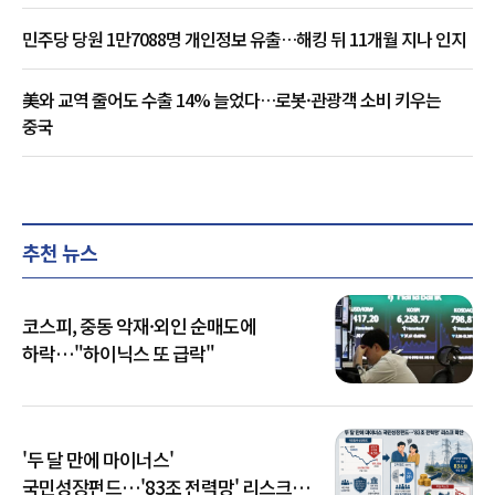
민주당 당원 1만7088명 개인정보 유출…해킹 뒤 11개월 지나 인지
美와 교역 줄어도 수출 14% 늘었다…로봇·관광객 소비 키우는
중국
추천 뉴스
코스피, 중동 악재·외인 순매도에
하락…"하이닉스 또 급락"
'두 달 만에 마이너스'
국민성장펀드…'83조 전력망' 리스크