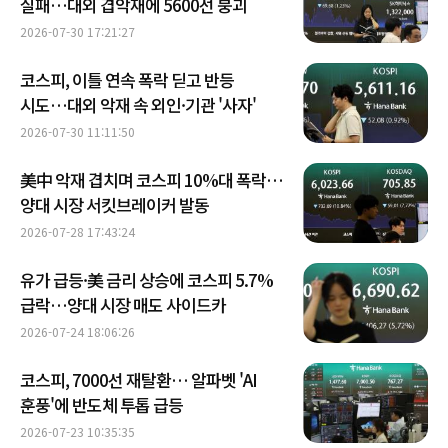
실패…대외 겹악재에 5600선 붕괴
2026-07-30 17:21:27
코스피, 이틀 연속 폭락 딛고 반등
시도…대외 악재 속 외인·기관 '사자'
2026-07-30 11:11:50
美中 악재 겹치며 코스피 10%대 폭락…
양대 시장 서킷브레이커 발동
2026-07-28 17:43:24
유가 급등·美 금리 상승에 코스피 5.7%
급락…양대 시장 매도 사이드카
2026-07-24 18:06:26
코스피, 7000선 재탈환… 알파벳 'AI
훈풍'에 반도체 투톱 급등
2026-07-23 10:35:35