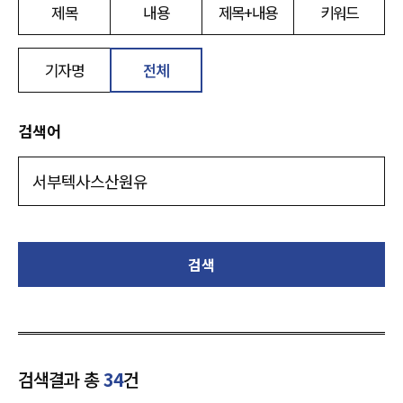
제목
내용
제목+내용
키워드
기자명
전체
검색어
검색
검색결과 총
34
건