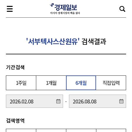
'서부텍사스산원유'
검색결과
기간검색
1주일
1개월
6개월
직접입력
-
검색영역