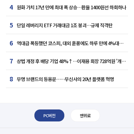
4
원화 가치 17년 만에 최대 폭 상승…환율 1400원선 하회하나
5
단일 레버리지 ETF 거래대금 1조 붕괴…규제 직격탄
6
역대급 폭등했던 코스피, 대외 훈풍에도 하루 만에 4%대
급락
7
상법 개정 후 배당 기업 48%↑…이재용 회장 728억원 '개인
최다'
8
무명 브랜드의 등용문……무신사의 20년 플랫폼 혁명
PC버전
맨위로