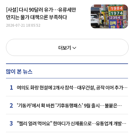
[사설] 다시 90달러 유가…유류세만
만지는 물가 대책으론 부족하다
2026-07-21 18:05:52
더보기
많이 본 뉴스
1
여의도 화랑 현설에 2개사 참석…대우건설, 공작 이어 추가
거점 확보하나
2
'기동카'에서 확 바뀐 '기후동행패스' 9월 출시… 불붙은
카드사 경쟁
3
"젤리 얼려 먹어요" 한마디가 신제품으로…유통업계 개발실
된 SNS