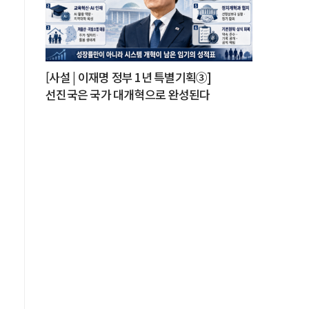
.
수
장
.
[사설 | 이재명 정부 1년 특별기획③]
군
선진국은 국가 대개혁으로 완성된다
상
)
재
의
된
은