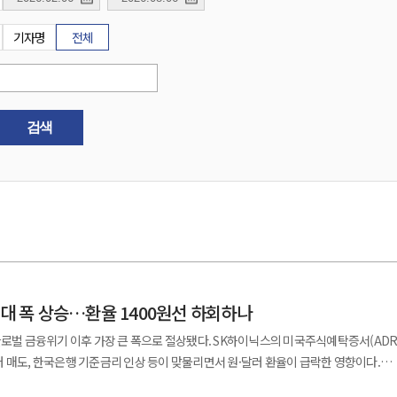
기자명
전체
검색
최대 폭 상승…환율 1400원선 하회하나
글로벌 금융위기 이후 가장 큰 폭으로 절상됐다. SK하이닉스의 미국주식예탁증서(ADR
 매도, 한국은행 기준금리 인상 등이 맞물리면서 원·달러 환율이 급락한 영향이다.
가능성도 제기된다. 2일 서울 외환시장에 따르면 지난달 31일 오후