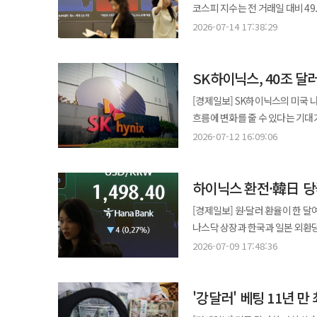
순매도했다. 국내 증시를 대표하는 코스피 대형 반도체 종목 주가도 큰 폭으로 뛰었다. 같은 시간 기준 삼성전자는 전
코스피 지수는 전 거래일 대비 49.9포인트(0
인플레이션 우려가 줄면서 미국 연방
거래일 대비 6.18% 상승한 27만9
37.87포인트(0.56%) 하락한 6
뉴욕증시 주요 지수가 일제히 상승
2026-07-14 17:38:29
지수 급등은 간밤 미국 뉴욕증시에
치솟았으나 오후 들어 6448.86까지 곤두박질치기도 했다. 특
등 주요 반도체 종목이 강세를 보였다. 코스닥 지수는 전장 대비 45.45포인트(5.8%) 오른 829.43에
다우존스30 산업평균지수는 0.02
지지했다. 이날 유가증권시장에서 
코스닥 지수는 21.73포인트(2.7
0.90% 상승 마감했다. 특히 전날 급락했던 주요 반도체 종목들이 일제히 강세를 보였다. SK하이닉스 미국주식예탁증서
SK하이닉스, 40조 달
순매도하며 대거 물량을 내놓았다. 또한 국내 증시 대장주인 삼성전자와 SK하이닉스의 상승세가 두드러
코스닥 시장에도 매수 사이드카가 
(ADR)가 27.29% 폭등한 가
삼성전자는 전 거래일보다 3.34%
상태가 1분 넘게 이어질 때 내려지
[경제일보] SK하이닉스의 미국 
샌디스크 △인텔 △AMD 등이다. 아울러 미국 6월 소비자물가지수(CPI)가 시장 전망치(3.8%)를 밑돈 3.5%로 발표
기록했다. 증권가에서 반도체 대형주
폭등한 상태였다. 코스닥 시가총액 상위 10개 종목 변동 현황은 △원익IPS(12.27%) △에코프로(9.23%) △
흐름에 변화를 줄 수 있다는 기대가 외환시장에 반영되는 모
점이 호재로 작용했다. 인플레이션
시가총액 상위 10개 종목은 상승과
주성엔지니어링(8.77%) △이오테
거래일 대비 1.7원 내린 1501
것으로 풀이된다. 코스닥 지수 역시 전 거래일보다 21.73포인트(2.77%) 상승한 805.71로 거래를 시작했다. 코스닥
2026-07-12 16:09:06
(3%)는 상승 종료했다. 반면 △삼
코오롱티슈진(6.86%) △리노공업(6.
1500원대를 벗어나지 못하고 있다. 시장에서는 달러 강세와 외국인 자금 흐름에 대한 불확실성이 이어지
지수 역시 장 초반 상승폭을 키웠
(-3.33%) △삼성생명(-2.76%) △삼성바이
하락 마감했다. 이날 서울 외환시장
SK하이닉스의 나스닥 상장이 환율
코스닥150 선물가격이 6% 이상
지정학적 리스크와 글로벌 긴축 우려가 주요하게 작
하이닉스 환전·韓日 당
자금이 국내로 유입돼 원화로 환전될 경우 
당시 코스닥150 선물가격과 현물지수는 각각 6.
대통령이 대이란 해상 봉쇄 재개와
미국주식예탁증서(ADR) 발행으로 
지수는 33.18포인트(4.23%) 상승한 817.16으로 집계됐다. 원
[경제일보] 원·달러 환율이 한 달
최고조에 달했다. 이 여파로 원유 공급 감
14일 회사에 입금될 예정이다. 조달 자금은 용인 반도체 클러스터 1기 팹과 청주 P&T7 어드밴스드 패키징 팹 건설,
달러 환율은 전 거래일보다 6원 내
나스닥 상장과 한국과 일본 외환
연방준비제도(Fed) 이사의 단기
극자외선(EUV) 노광장비 도입 
풀이된다. 8일 서울 외환시장에서 원·달러 환율은 전장 종가 대비 29.7원 하락한 1498.5원에 주간 거래를 마감했다. 원·
심리를 급격히 자극해 뉴욕 증시가 일제히 하락했다. 코스닥 지수는 하
2026-07-09 17:48:36
외환시장 내 달러 공급 확대 효과가 발생할 수 있다. 일부에서는 이번 자금 유
달러 환율이 주간 종가 기준으로 1
15.38포인트(-1.92%) 하락한 
한미 통화스와프에 버금갈 수 있다
5월 29일 이후 약 40일 만에 최저치를 기록했다. 올해 상반기 평균 원·달러 환율
매도 사이드카가 발동되기도 했다. 이는 
규모의 통화스와프를 체결하고 총 199억달러를 시장에
'강달러' 베팅 11년 
1998년 상반기 이후 최고치를 
10개 종목의 변동 현황은 △알테오
신호만으로도 시장 불안을 완화하는
지역 지정학적 리스크 △미국 연
(5.53%) △레인보우로보틱스(-3.