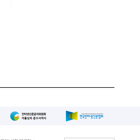
.
.
질
에
%
)
에