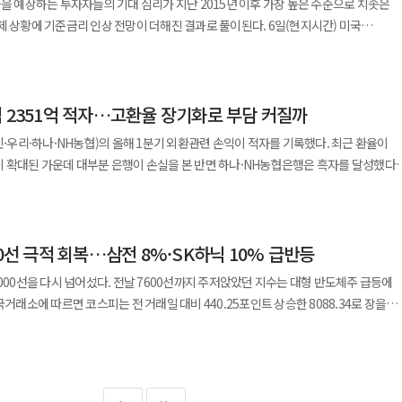
승을 예상하는 투자자들의 기대 심리가 지난 2015년 이후 가장 높은 수준으로 치솟은
 조달이
 가치는 소폭 올랐다. 이날 오후 3시 30분 서울
에 기준금리 인상 전망이 더해진 결과로 풀이된다. 6일(현지시간) 미국
환율에 하방 압력을 가할 수 있다는 전망이다. 실제 ADR 상장을 앞두고 선물환 매도
미국 나스닥 시장에 보통주 1주당 10주로 교환되는 미국주식예탁증서(ADR) 상장을
주간 종가보다 10.4원 하락한 1493원에 거래를 마쳤다. 미국과 이란의 갈등 격화로
르면 달러 강세에 돈을 건 트레이더들의 베팅 규모는 지난달 30일 기준 약 400억
까지 상승했던 환율이 한때 1400원대로 내려오기도 했다. 박상현 iM증권
의 자금을 조달할 계획인 것으로 파악된다. 시장에서는 외화 대금이 국내로 들어오는
가 나타났지만 외국인들의 주식 매수세 유입이 원·달러 환율 하락을 주도한 것으로
산운용사와 헤지펀드 등 투기적 거래자들이 상승장에
은 원·달러 환율의 단기 변수로 작용할 것”이라며 “외국인 주식 순매도 완화, 미국
하는 물량이 원화로 환전될 것으로 전망하고 있다. 이는 올해 1분기 외환당국이 시장
 2% 뛰었다. 아울러 케빈 워시 연방준비제도(Fed·이하 연준) 의장이 물가 안정을
흐름 둔화 등을 감안하면 3분기 환율은 1400원대 중후반까지 하락할 가능성이 있다”고
치다. SK하이닉스 입장에서는 조달한 달러가 실제 국내에
익 2351억 적자…고환율 장기화로 부담 커질까
 강달러 현상을 이끈 것으로 분석된다. 시장은 연준이 올해 최소 한 차례
화 환전액이 줄어드는 손실을 입을 우려가 있다. 따라서 환율 하락 위험을 사전에
있다. 지난 2월 말 이란 전쟁 발발 이전 시장에 퍼져 있던 금리 인하 기대감이 완전히
민·우리·하나·NH농협)의 올해 1분기 외환관련 손익이 적자를 기록했다. 최근 환율이
 미리 정해진 환율로 은행에 넘기는 환헤지 계약을 맺을 가능성이 존재하는 것으로
 발발 이후 국제유가가 치솟으며 인플레이션 공포가 전 세계로 번졌다. 이에 세계 최대
 확대된 가운데 대부분 은행이 손실을 본 반면 하나·NH농협은행은 흑자를 달성했다.
는 미국의 달러화로 투자 수요가 쏠린 것으로 풀이된다. 하지만 굳건하던
해 1분기 외환관련 손익은 2351억원 적자를 기록했다. 외환거래이익이
터 시장에 달러 매도 물량이 쏟아지며 환율 하락을 부추긴 것으로 분석된다. 정부는
 것이라는 관측 또한 제기된다. 지난주 공개된 미국 고용 지표가 시장 예상치를 크게
4735억원) 대비 152.2% 급증했으나 외환거래손실도 8조9965억원으로 전년 동기
장에 충격을 주는 사태를 막고자 SK하이닉스 측과 외화 물량을 일정 기간 분산해
간) 미국 노동부는 지난달 비농업 부문 고용이
다. 은행별로는 신한·국민·우리은행이 적자를 기록한 반면
 환율 하락을 유도했다. 지난달
 늘어났다고 발표했다. 이는 다우존스가 집계한 월가 전문가 예상치인 11만5000명을
00선 극적 회복…삼전 8%·SK하닉 10% 급반등
 우리은행의 올해 1분기 외환관련 손익은 1971억원 적자로 5대은행 중 가장 많은
00억 달러를 돌파했음에도 불구하고 환율이 1530원대에서 하방 경직성을 보이자
지표가 시장의 기대에 미치지 못하면서 다가오는 연준의 연방공개시장위원회(FOMC)
 외환관련 손익은 951억원 적자, 국민은행은 681억원 적자를 기록했다. 반면
관에서 열린 재정경제기획위원회
8000선을 다시 넘어섰다. 전날 7600선까지 주저앉았던 지수는 대형 반도체주 급등에
다. 실제 고용 지표 부진 여파로 달러화 가치는 소폭
손익은 1012억원 흑자를 기록했다. 하나은행은 외환거래 규모가 큰 은행으로 꼽힌다.
 상승을 기대하며 수출대금을 해외에 유보하는 등 부당 환차익을 노리는 불법
에도 월가 주요 금융사들인 △JP모건체이스 △뱅크오브아메리카(BofA) △
익은 2조5347억원, 외환거래손실은 2조4335억원으로 집계됐다. 외환거래 손익
 기획수사에 착수하겠다고 경고했다. 국세청도 같은 날 국내 이익을 해외로 부당하게
 반등을 점쳤다. 연준이 주요국 중앙은행들과 달리 공격적인 긴축에 나설 것이란
냈다. 같은 기간 농협은행의 올해 1분기 외환관련 손익도
외 탈세 행위를 엄격히 조사하겠다는 방침을 밝히며 수출 기업들의 조속한 달러 환전을
름세로 전환한 뒤 오후 들어 상승폭을 키웠다. 장중 최고가와 최저가 차이는
는 것으로 보인다. 고용 둔화에 따른 금리 인하 기대감과 연준의 긴축 경계감이
은행은 하나은행에 비해 흑자 규모는 작지만 5대 은행 중 두 번째로 외환관련 손익
6월 23일 기록한 971.61포인트에 이어 역대 두 번째로 큰 변동폭이다. 지수가 급등하면
 린겐 BMO 캐피털마켓 미국 금리 전략 책임자는
열린 한국투자공사 도쿄지사 개소식에서 미무라 아쓰시 일본 재무성 재무관이 한국
력정지(사이드카) 조치가 발동되기도 했다. 이날 국내 증시 상승은 기관
도 7월 연준 금리 인상 시나리오를 상상하기 어렵다"고 말했다. 케빈 워시 연준 의장은
행 전체 외환관련 손익은 전년 동기와 비슷한