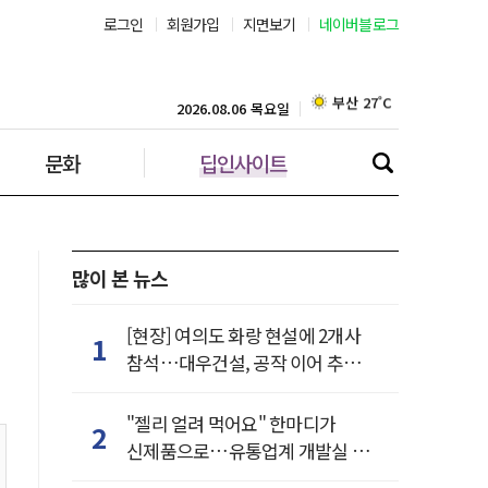
로그인
회원가입
지면보기
네이버블로그
부산 27˚C
대구 24˚C
2026.08.06 목요일
문화
딥인사이트
인천 28˚C
광주 26˚C
대전 26˚C
많이 본 뉴스
울산 23˚C
[현장] 여의도 화랑 현설에 2개사
1
참석…대우건설, 공작 이어 추가
강릉 24˚C
거점 확보하나
"젤리 얼려 먹어요" 한마디가
2
제주 28˚C
신제품으로…유통업계 개발실 된
SNS