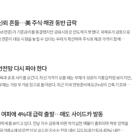
53포인트(0.33%) 오른 5681.77로 개장했다. 이틀간 1000포인트 이상 폭락하며
미국 30년 만기 국채 금리는 지난 2007년 7월 이후 최고치인 5.21%까지 치솟았다
(-14.58%) △KB금융(4.56%) △삼성생명(-0.56%)으로 집계됐다. 국내 증시
반 반등을 시도하는 것으로 풀이된다. 오전 10시 13분 유가증권시장에서 코스피 지수는
 달러 선호 심리를 자극하지만 국내 기업의 거센 원화 환전 수요가 이를 억누른 것으로
연준)의 매파적 금리 동결과 중동 지정학적 리스크 심화에 따른 유가 급등 영향으로
.13으로 집계됐다. 이날 같은 시간 유가증권시장에서 개인 투자자는
반면 중동 지역의 지정학적 리스크 장기화 여부에 따라
은 연방공개시장위원회(FOMC)에서 기준금리를 연 3.50~3.75%로 동결했으나 위원
신뢰 흔들…美 주식·채권 동반 급락
에 나선 것으로 보인다. 반면 외국인은 3744억원, 기관은 7109억원 순매수하며 지
도 남아있는 것으로 분석된다. 지난 28일(현지시간) 이란이
냈다. 이에 미국 30년 만기 국채 수익률이 5.21%까지 상승하며 2007년 7월 이후 가
르무즈 해협 문제를 논의한다는 소식에 브렌트유는 배럴당 84.09 달러로 급락했다
Fed·연준)가 기준금리를 동결했지만 금융시장은 안도하지 못했다. 국제유가 급등으로
수도 일제히 약세를 보였다. 아울러 미국과 이란 간 무력 충돌로 9월
21% 하락한 135만6000원으로 집계됐다. 간밤 대외 환경은 국내 증시에
 고조되면서 서부텍사스산원유 9월 인도분은 전장보다 크게 올랐다. 이란의 요르단 미
연준이 대응 시점을 놓칠 수 있다는 우려가 확산하며 주식과 채권 가격이 함께
% 오른 90.74 달러, 미국 서부텍사스산원유(WTI) 선물은 6.6% 상승한 84.46
으로 보인다. 29일(현지시간) 미국 워싱턴 연방공개시장위원회(FOMC)에서
인 원인으로 작용했다. 도널드 트럼프 미국 대통령은 걸프국 주둔
) 하락한 644.78로 장을
연 3.50~3.75%로 유지했다. 연준 내부에서 3명의 위원이 금리 인상을 주장해 사실
거친 언사를 동원하며 강경 대응을 예고했다. 트럼프 대통령은 29일(현지시간) 미국
해 4월 미국의 상호관세 발표로 시장이 흔들린 이후 15개월 만에 가장 큰 낙폭이다.
 기관은 각각 1106억원과 1437억원 순매도했다. 외국인은 2485억원 순매수했다.
 이에 30년 만기 미 국채 수익률은 5.21%까지 치솟았다. 미국 뉴욕증시 3대
 요르단 내 미군 기지에 미사일을 쏜 이란을 겨냥해 "강력한 타격을 가할 것"이라며
 1.52% 내린 7316.15, 나스닥종합지수는 1.74% 하락한 2만4442.94로 장을
변동 현황은 △알테오젠(-1.06%) △에코프로(4.75%) △에코프로비엠(4.21%) △
 다우존스30산업평균지수는 2.19% 내리며 지난해 4월 이후 가장 큰 낙폭을 기록했다.
 경고했다.
 안전망 다시 짜야 한다
과 함께 엔비디아, 마이크론, AMD 등 최근 증시 상승을 이끌었던 인공지능(AI)
지니어링(-15.33%) △리노공업(-5.15%) △HLB(-4.16%) △원익IPS(-8.29%
 지수는 각각 1.52%와 1.74% 하락했다. 중동 지역의 지정학적 위기
)로 집계됐다. 이날 서울 외환시장에서 원·달러 환율은 전
욕과 공포 사이를 오간다. 자산 가격이 오를 때는 부채가 성공의 지름길처럼 보이지만,
 인도분 브렌트유 선물 종가는 7.9% 상승한 배럴당 90.74달러를 기록했다. 미국
연방준비은행 총재와 닐 카슈카리 미니애폴리스 연은 총재, 로리 로건 댈러스 연은 총
원에 주간 거래를 마감했다.
으로 돌아온다. 최근 미국 연방준비제도(Fed)의 긴축 기조와
가 역시 6.6% 오른 배럴당 84.46달러로 마감했다. 도널드 트럼프 미 대통령이 이란
워시 연준 의장은 기자회견에서 연준이 2% 물가상승률
가운데 국내 증시가 조정을 받고 있다. 유동성 장세가 끝나면서 초저금리 시대에 누적
 예고하며 글로벌 공급망 불안을 키운 결과로 풀이된다. 코스닥 지수는 전장보다
했다. 하지만 향후 금리 경로에 관한 명확한 신호를 제시하지 않으면서 시장의 불안
으로 떠오르고 있다. 가장 우려되는 것은 취약 차주의 상환 능력
.72로 거래를 시작했다. 오전 10시 13분 지수는 전장 대비 5.44포인트(0.82%) 하락한
를 중심으로 이자 부담이 급격히 커지고 있고, 자산 가격 조정까지 겹치면서 부채를
 코스닥 시장에서 개인은 961억원 순매도했다. 반면 외국인은 358억원, 기관은 592억원
도 4.7%에 근접했다. 국채 금리 상승은 채권 가격 하락을 의미한다. 통상 경기
세 여파에 4%대 급락 출발…매도 사이드카 발동
라는 기대 속에 '영끌'과 '빚투'에
외환시장에서 원·달러 환율은 전 거래일 대비 4.2원 내린 1442.5원으로 주간 거래를 시작했다.
인 국채 가격은 오르는 경우가 많다. 이날은 주식과 채권이 동시에 하락했다. 경기
커지고 있다. 상승기에는 레버리지가 수익을 키웠지만 하락기에는 손실을 배가시키는
 급락세를 보이고 있다. 전날 지수 급등에 따른 차익실현 매물이 출회되며 하방 압력을
, 장기 국채 공급 부담을 시장이 더 크게 의식했다는 의미다. 제프리 건들락
시장이 연준에 행동을 요구하고 있다고 진단했다. 워시 의장이 2% 물가 목표를