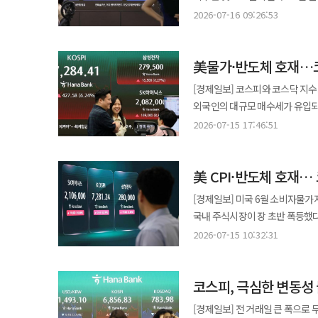
금융회사의 건전성이 훼손되고 신
6960.5로 출발했다. 오전 9시 6분 기준 유가증권시장에서 코스피 지수는 전 거래일보다 309.08포인트(4.24%) 하락한
강조하려면 실제 금리 인상으로 
2026-07-16 09:26:53
흔들 수 있다. 과거 금융위기가 보여주었듯 시스템 리스크는 작은 균열에서 시작된다. 선제적 대응이 늦어질수록 사회
6975.33을 기록 중이다. 이후 코스피가 급격한 하락장 속 낙폭이 확대되자 오전 9시 11분 결국 프로그램 매도호가
국채 매도로 경고하는 이른바 ‘채권 자경단’이 움직
전체가 부담해야 할 비용은 기하급수적으로 커질 수밖에 없다.
일시효력정지(사이드카)가 발동됐다
부담을 더욱 키웠다. AP통신 집계
정책에 집중해야 한다. 취약 차주
美물가·반도체 호재…코
때 내려지는 조치다. 오전 9시 6분 기준 개인은 홀로 2122억원 순매수했다. 반면 외국인은983억원, 기관은 1084억원
넘나들었다. 트럼프 대통령이 요
상환 유예와 채무 재조정을 보다 탄력적으로 운영할 필요가
순매도하며 지수 하락을 주도했다. 국내 증시 대장주인 삼성전자와 SK하이닉스도 큰 폭으로 떨어졌다. 같은 시간
우려가 다시 부상했다. 유가 상승은 운송비와 제조원가, 소비자물가를 차례로 끌어올릴 수 있다. 연준이 금리를 동결한
[경제일보] 코스피와 코스닥 지수
실제 재기 지원 기능을 수행하고 
삼성전자는 전 거래일 대비 5.72%
당일 에너지 가격이 급등하면서 시장
외국인의 대규모 매수세가 유입되
조기에 선별해 관리하는 예방 중심의 시스템으로 전환해야 한
집계됐다. 국내 증시 부진은 간밤 미국 증시에서 주요 반도체 종목들이 약세를 보인 영향으로 분석된다. 15일(현지시간)
온스당 4100달러 선으로 상승했
모습을 보였다. 15일 한국거래소에 따르면 코스피 지수는 전 거래일보다 427.58포인트(6.24%) 상승한 7284.41에
실패를 보완하기 위한 장치이지 
2026-07-15 17:46:51
미국 뉴욕 증시에서 주요 3대 지수는 물가 부
하락한 것은 이번 움직임이 단순한
거래를 마쳤다. 지수가 종가 기준 7000선을 넘은 것은
떠안는 행태까지 보호한다면 금융
생산자물가지수(PPI)가 지난 5
시장은 국제유가와 소비자물가, 
(3.30%) 오른 7082.91로 
해이를 최소화하는 장치가 함께 마련돼야 한다. 이번 사태는 우리 사회 금융교육의 
때문이다. 이는 지난해 8월 이후 10개월 만에 하락 전환한 
경기 둔화 부담에도 금리를 올려야
美 CPI·반도체 호재…
가 발동됐다. 매수 사이드카는 코스피200 선물지수가 5% 이상 오른 상태가 1분간 이어질 때 내려지는 조치다. 당시
상승기의 위험과 레버리지의 양면
전해지며 반도체 업황 둔화에 대
기대도 진정될 여지가 있다.
코스피200 선물지수는 6.5% 급등한 1170.6을 기록했다. 이날
투자자가 적지 않았다. '지금 사지 않으면 평생 기회를 잃는다'는 포모(FOMO) 심리가 합리적 투자 판단을 대신했다.
[경제일보] 미국 6월 소비자물가지
자금을 옮긴 것으로 풀이된다. 이에 뉴욕 증시에서 △마이크론테크놀로지 △마벨테크놀로지 △인텔 △AMD 등 주요
1824억원 순매수하며 지수 상승을 
금융 문해력은 개인의 자산관리 
국내 주식시장이 장 초반 폭등했다. 15일 한국거래소에 따르면 코스피 지수는 전 거래일 대비 226.08포인트(3.3%
반도체 기업들의 주가가 동반 하
시가총액 상위 10개 종목은 예외
체계화해야 하는 이유다. 리스크 관리는 위기가 시작된 뒤가 아니라 호황기에 준비해야 한다. 지금 필요한 것은 시장을
7082.91로 개장했다. 지수는 
(ADR)도 9.00% 하락하며 장을 마쳤다. 코스닥 지수도 동반 하락세다. 이날 코스닥은 전장보다 18.
2026-07-15 10:32:31
올랐다. 삼성전자는 전 거래일 대비
왜곡하는 무분별한 지원도, 방관도
일시 효력정지(사이드카)가 발동됐다. 매수 사이드카는 코스피200 선물지수가 5% 이상 오른 상태가 
하락한 811.42로 출발했다. 오전 9시 6분 기준 코스닥 지수는 18.01포인트(2.17%) 하락한 811.42로 집계됐다. 같은
208만2000원을 기록했다. 코스피 시가총액 상위 10개 종목의 변동 현황은 △SK스퀘어(16.13%) △삼성전자우
있게 달성하는 정교한 정책이다. 정부와 금융권, 그리고 시장 참여자 모두가 부채의 위험을 다시 인식하고 기본과
내려지는 조치다. 당시 코스피200 선물지수는 6.5
시간 코스닥 시장에서 개인은 63억원 
(5.38%) △삼성전기(12.14%)
원칙으로 돌아갈 때만이 또 다른 
코스피, 극심한 변동성 
거래일 대비 490.73포인트(7.16%) 치솟은 7347.56을
외환시장에서 원·달러 환율은 전 거래
△삼성바이오로직스(1.1%)로 집계됐다. 이날 지수 급등은 미국 물가 둔화와 반도체주 
준비하지 못한 경제에는 재앙이 된
풀이된다. 이날 오전 9시 20분 
[경제일보] 전 거래일 큰 폭으로 무너졌던 
(현지시간) 발표된 미국 6월 소비