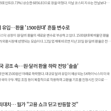
.73%) 상승한 6856.83으로 장을 마쳤다. 이날 코스피 지수는 전날보다
준비제도 기준금리 인하 기대감이 시장에 퍼진 것으로 풀이된다. 이에 간밤
250원에 거래됐다. SK하이닉스는 11.71% 급등한 213만7000원을 기록했다. 코스피
769.06으로 출발해 극심한 변동성을 겪었다. 장 초반 7000선 턱밑인 6979.92까지
했다. 특히 전날 급락했던 SK하이닉스 미국주식예탁증서(ADR)가 27.29% 폭등하
서 기술주가 크게 반등한 영향으로 분석된다. 14일(현지시간) 미국 증시에서
히 외국인과 기관이 순매수로 전환하며 주가 하단을
 장을 마감했다.
% 올랐다. 스탠더드앤드푸어스(S&P) 500 지수와 나스닥 종합지수도 각각 0.38%와
기관은 3조2159억원, 외국인은 9523억원 순매수했다. 반면 개인은 4조1424억원
7%) 상승한 805.71로 개장한 뒤 상승폭을 키웠다. 이날 지수 급등으로 오전 9시 17분
러 유입…환율 '1500원대' 흔들 변수로
졌다.
발동됐다. 이는 코스닥150 선물가격이 6% 이상 오르고 현물지수가 3% 이상 상승
운데 주요 반도체 기업 주가가 올랐다. 이날 강세를 보인 종목은 △엔비디아 △마이크론 △
 오른 26만3000원에 거래를 종료했다. SK하이닉스는 3.69% 상승한 191만3000원
는 조치다. 발동 당시 코스닥150 선물가격과 현물지수는 각각 6.11%와 5.86%
나스닥 상장이 원·달러 환율의 새로운 변수로 부상하고 있다. 1500원대에 머물던 환율
된
에 대한 과매도 분석이 나오면서 투자 심리가 살아난 것으로 보인다. 코스피
습이다. 12일 업계에 따르면 지난 10일 원·달러 환율은 전
 우려가 줄어들면서 미국 연방준비제도(Fed) 기준금리 인하 기대감이 시장에 번진
 하락 종목이 엇갈렸다. 이날 '삼전닉스'를 포함한 SK스퀘어(2.5%)와 삼성전자우
크닉스(7.84%) △에코프로비엠(7.37%) △레인보우로보틱스(7.37%) △
.4원에 거래를 마쳤다. 이달 초 1560원에 근접했던 환율이 다소 진정됐지만 여전히
성전기(-2.25%) △현대차(-4.39%) △LG에너지솔루션(-1.98%) △KB금융
57%) △알테오젠(3.22%) △피에스케이(0.49%)로 집계됐다. 원·달러 환율은
는 가운데
다. 지수가 급등하면서 오전 9시 17분 코스닥 시장에도 매수 사이드카가 발동됐다. 이
오로직스(-2.29%)는 하락 마감했다. 이처럼 지수가 출렁인 데에는 대외적
에서 원·달러 환율은 전장 대비 8.3원 내린 1484.7원에 주간 거래를 마쳤다.
 하락 요인으로 작용할 가능성에 주목하고 있다. 이번 상장을 통해 조달한 대규모 달
 오르고 현물지수가 3% 이상 상승한 상태가 1분 넘게 이어질 때 내려지는 조치다. 발동
용한 것으로 분석된다. 13일(현지시간) 도널드 트럼프 미국
국 공조 속…원·달러 환율 하락 전망 '솔솔'
외환시장에 달러 공급이 늘어날 수 있기 때문이다. SK하이닉스는 지난 10일
11%와 5.86% 폭등한 상태였다. 이날 오전 9시 20분 기준 코스닥
 함께 호르무즈 해협 통행 선박에 대한 통행료 부과 방침을 발표하며 중동 긴장이
약 265억7000만달러(약 40조원)를 조달했다. 공모 대금은 관련 절차를 거쳐 오는
·달러 환율은 하락 출발했다. 이날 서울 외환시장에서 원·
여 만에 1500원선 아래로 하락했다. 대규모 달러 유입이 예상되는 SK하이닉스의 미국
소 우려가 커지며 국제 유가가 10% 가까이 급등했다. 같은 날 크리스토퍼 월러
린 1487원에 주간 거래를 시작했다.
당국의 구두 개입 조짐 등이 복합적으로 작용하며 고환율 기조를 진정시킨 것으로
 기준금리 인상 가능성을 시사하는 매파적 발언까지 겹치며 투자자들의 위험 회피
등 첨단 생산시설 투자에 사용된다. 이 과정에서 달러 자금이 원화로 환전될 경우
락세를 피하지 못했다. 코스닥은 전장 대비
입 규모가 외환시장에 미치는 영향 측면에서
500원 아래로 떨어진 것은 지난 5월 14일 이후 처음이다. 장중 저점 기준으로는 지난
783.98로 장을 마감했다. 코스닥 지수는 한때 749.76까지 주저앉으면서 오후 12시 6분
는 평가도 나온다. 한국은행은 코로나19 당시 미국 연방준비제도(Fed)와 600억달러
은 1484.56원으로 외환위기 당시인
올해 코스닥 시장에서 20번째 나온 사이드카 조치다. 코스닥 시가총액 상위
 공급한 바 있다. 다만 성격은 다르다. 통화스와프는 정책적
만 최대치… 월가 "고용 쇼크 딛고 반등할 것"
기록할 만큼 외환시장은 극도의 긴장 상태를 유지해왔다. 주요 환율 상승 요인은 △중동
젠(-11.69%) △에코프로비엠(-6.01%) △에코프로(-5.38%) △주성엔지니어링
 효과가 있는 반면 이번 자금은 민간 투자 목적 자금으로 실제 환전 규모와 시점에
방준비제도 기준금리 인상 우려 △기록적인 엔화 약세 등이다. 그러나 이달 들어 환율
49%) △원익IPS(1.84%) △코오롱티슈진(-4.83%) △피에스케이(10.24%) △