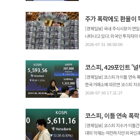
3시30분 기준 원·달러 환율은 14
당시였던 2009년 3월 이후 월간 기준 가장 큰 낙폭이다. 7월 한 달간 
주가 폭락에도 환율이 뚝
(10.88%) 이후 최고치를 나타냈다. 환율은 지난달 초 장중 1559.2원까지 오르며 1560원 선을 위협했
하락세로 전환해 대부분의 거래일에서
[경제일보] 국내 주식시장이 연일
3년 8개월 만에 가장 큰 주간 낙폭을 기록했다. 원화는 주요국 통화 가운데서도 강
나타나고 있다. 외국인 투자자의 
따르면 7월 말 기준 달러 대비 원화
외환시장을 압도한 결과로 풀이된다. 30일 한국거래소에 따르면 지난 29일 코스피는 전 거래일보다 5.
2026-07-31 06:00:00
시장에서는 달러 수급 개선이 환율
5663.24로 마감했다. 이날 외
달러 매도 물량이 유입된 데다 외
원·달러 환율은 15.8원 내린 14
공조 개입 가능성도 원화 강세를 뒷받침한 것으로 분석된다. 환율
코스피, 429포인트 '
떨어졌다. 이란 전쟁 발발 직전인 지난 2월
늘었다. 지난달 5대 시중은행(K
동반 하락하는 핵심 요인으로 △S
[경제일보] 코스피가 이틀 연속 폭
2억8500만달러로 전월보다 약 74% 증가했다. 달러예금도 큰 폭으로 늘었다. 
물량 출회 △한국은행 기준금리 추가 인상 기대감 등이 꼽힌다. 
한국거래소에 따르면 코스피 지수는 전 
708억3300만달러로 한 달 새 57
달러 규모의 자금을 조달했다. 해
전장보다 18.53포인트(0.33%)
원화 강세가 이어질 가능성에 무게
2026-07-30 17:21:27
기업들이 원화 가치가 평년 수준으
등락을 거듭했다. 특히 장중 고점과 저점 
축소되면서 환율 하락 압력이 이어질 수 있다는 분석이다.
모습이다. 한국은행이 이달 기준금리를 연 2.5%에서 2.75%로 올린 뒤 추가 인상 가능성을 열어둔 점도 환율 하락을
개인은 1조4311억원 순매도했다.
1410~1420원으로 제시하며 하
이끌었던 것으로 보인다. 신현송
코스피, 이틀 연속 폭락
반도체 대장주도 하락세를 면치 못했
1380원 수준으로 예상했다. 다만 미국 연방준비제도(Fed)의 추가 금리 인상 가능성과 미국 증시 대형 기업공개(IPO),
유지해 근원물가 상승을 잡는 것
삼성전자는 장중 컨퍼런스콜에서 
해외주식 투자 확대 등은 환율 반
[경제일보] 코스피 지수가 이틀간
기대감이 커지며 원화 강세에 힘을 실은 것으로 풀이된다. 미국 연방
쏟아지며 하락 전환했다. SK하이닉스도 5.64%
상승할 가능성도 제기되고 있다.
대외 악재는 여전하지만 외국인과 기관의 자
부추겼다. 29일(현지시간) 미국 
변동 현황은 △삼성전자우(-1.56%