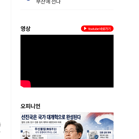
부산에 선다
영상
Youtube 바로가기
등
가
오피니언
등
이