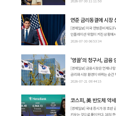
코스피 지수는 전 거래일 대비 18.
인플레이션 억제 의지를 강조하면서 
2026-07-30 11:11:50
삼성바이오로직스(3.25%) △삼성전기
6000선을 내줬던 지수가 장 초
통상 미국 장기 국채 금리 상승은
약세는 미국 연방준비제도(Fed·
전 거래일 대비 23.89포인트(0.42%) 상승한 5687
풀이된다. 달러인덱스는 7거래일 만에 100선으로 내려왔다. 
풀이된다. 29일(현지시간) 연준
연준 금리동결에 시장 
1조773억원 순매도하며 차익 실현
환율이 다시 오름세로 전환할 잠재적 불안 요인
3명이 0.25%포인트 인상 의견을 
상승을 이끌고 있다. 국내 증시 대장주 흐름은 엇갈리고 있다. 같은 시간 삼성전자는 전 거래일 대비 0.12% 오른
사우디아라비아와 오만을 상대로 호
[경제일보] 미국 연방준비제도(
높은 수준을 기록했다. 간밤 미국 뉴욕증시 3대 지
20만8750원에 거래됐다. SK하이닉스는 3.
그러나 미국과 이란 갈등이 다시
인플레이션 위험이 커진 상황에서 
인도분 브렌트유 선물은 배럴당 7.9
다소 부정적인 요인으로 작용할 것
기지 타격과 미국의 보복 예고가 갈등 격화의 직접적
급락했다. 29일(현지시간) 뉴욕증시에서 다우존스30산업평균지수는 전장보다 1153.18포인트(2.19%) 하락한
달러에 거래를 마쳐 물가 불안감을 키웠다. 코스닥 지수는 전 거래일보다 17.90포인트(2.70%
2026-07-30 06:53:34
연방준비제도(Fed)는 기준금리를 
미군을 노린 이란의 무력 도발에 
5만1594.14에 마감했다. 지난
마감했다. 코스닥 시장에서 개인과
매파적 동결 결정을 내린 것으로 풀이된다.
폭스뉴스와 진행한 인터뷰에서 전날
스탠더드앤드푸어스(S&P)500지수는
코스닥 시가총액 상위 10개 종목 
지수 역시 일제히 하락 마감했다.
"그들을 완전히 박살낼 것"이라고
'영끌'의 청구서, 금융
마쳤다. 연준의 불확실한 정책 방향
레인보우로보틱스(-9.14%) △주성엔
스탠더드앤드푸어스(S&P)500 지수와 나스닥
관련주가 약세를 보인 영향이다. 연준은 이날 연방공개시장위원회(FOMC)에서 기준금리를 연 3.50∼3.75%로
△파마리서치(-11.00%) △에이비엘바이오(-3.95%
[경제일보] 금융시장은 언제나 탐
고조로 국제 유가도 급등했다. 9월
유지했다. 베스 해맥 클리블랜드 
거래일보다 9.3원 내린 1437.4
금리와 시장 환경이 바뀌는 순간 부채는 가장 무거운 짐
서부텍사스산원유(WTI) 9월물 종
등 3명은 0.25%포인트 인상을 요구하며 반대표를 던졌다. 케빈 
국내 금리 상승 압력이 이어지는 
미군 기지 공격에 대해 강도 높은 보복을
2026-07-21 09:44:15
목표를 완화할 의사가 없다고 강조
가계부채의 위험성이 다시 금융시장의 최대 불안 요인
7.96포인트(1.20%) 내린 654
오히려 커졌다. 반응이 가장 거셌던 곳은 채권시장이다. 30년 만기 미국 국채 수익률은 장중 5.21%까지 올라 2007년
악화다. 저소득·저신용 다중채무자
657.24를 나타냈다. 같은 시간
이후 최고치를 기록했다. 10년물 금리
코스피, 美 반도체 약
감당하지 못하는 사례가 늘어날 가능성이 높다. 특히 집값과 주가가 계속 오를 것이
순매수했다. 이날 서울 
불안으로 주가가 급락하면 안전자산
뛰어든 청년층의 부담은 갈수록 
[경제일보] 국내 증시가 장 초반
둔화보다 물가 상승과 연준의 정책 신뢰
위험 요인으로 바뀌었다. 문제는 이런 부실이 개인의 어려움에 그치지 않는다는 점이다. 취약 차주의 연체가 확대되면
키우는 것으로 풀이된다. 16일 한국거래소에 따르면 이날 코스피 지수는 전장 대비 323.91포인트(4.45%) 내린
더블라인캐피털 최고경영자는 채권