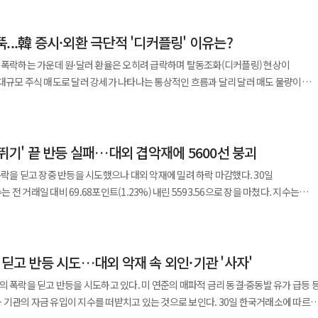
24원으로 마감했다. 6월 말(1549.4원)보다 125.4원 하락한 것으로 글로벌 금융위기
원화 절상률은 8.81%를 기록하며 2009년 3월
...韓 증시·외환 극단적 '디커플링' 이유는?
지만 이후
 내림세를 이어갔다. 특히 마지막 주에는 42.6원 하락하며 2022년 11월 이후 약
 폭락하는 가운데 원·달러 환율은 오히려 급락하며 탈동조화(디커플링) 현상이
한 상승세를 보였다. 연합인포맥스에
대규모 주식 매도로 달러 강세가 나타나는 통상적인 흐름과 달리 달러 매도 물량이
 가치는 전월보다 7.95% 상승해 주요 20개국(G20) 통화 가운데 상승폭이 가장 컸다.
98% 폭락한
 하락을 이끈 핵심 요인으로 보고 있다. SK하이닉스 ADR 발행 자금과 수출기업의
국인은 유가증권시장에서 약 1조2297억원 순매도했다. 반면 같은 날 서울 외환시장에서
국인 주식 리밸런싱 부담이 완화된 영향이다. 여기에 한국과 미국, 일본 외환당국의
46.7원으로 주간 거래를 마쳤다. 30일 오전에는 원·달러 환율이 장중 1435.9원까지
이 빠르게 하락하면서 개인들의 달러 저가 매수도 크게
널뛰기' 끝 반등 실패…대외 겹악재에 5600선 붕괴
 27일 장중 저점 1430.5원 이후 가장 낮은 수준이다. 이처럼 주가와 환율이
B국민·신한·하나·우리·NH농협)에서 개인이 원화를 달러로 환전한 규모는
K하이닉스 미국 주식예탁증서(ADR) 상장 조달 자금 환전 △수출업체 월말 달러 매도
락을 딛고 장중 반등을 시도했으나 대외 악재에 밀려 하락 마감했다. 30일
7월 말 5대 은행의 달러예금 잔액은
지난 10일 SK하이닉스는 미국 ADR 상장으로 265억
거래일 대비 69.68포인트(1.23%) 내린 5593.56으로 장을 마쳤다. 지수는
억8900만달러 증가하며 지난해 12월 이후 가장 큰 증가 폭을 기록했다. 시장에서는
당 자금을 순차적으로 원화로 환전하면서 환율 급락을 이끈 것으로 풀이된다. 수출
 오른 5681.77로 출발해 장중 5976.82까지 치솟기도 했으나 이내 다시 하락 전환하는 
를 두고 있다. 달러 수급이 개선된 데다 한국은행의 기준금리 인상으로 한미 금리차
로 회복될 것으로 판단해 보유 중인 달러를 대거 매도한 점 역시 환율 하락폭을 키운
차이가 429.41포인트에 달해 변동성이 크게 나타났다. 이날 유가증권시장에서
 KB국민은행은 원·달러 환율의 적정 수준을
 반면 외국인은 1조3427억원, 기관은 660억원 순매수하며 지수를 방어했다. 국내
반기 중 1400원 선 아래로 내려갈 가능성이 있다고 전망했다. 우리은행도 환율 저점을
 한국은행 총재는 29일 국회 재정경제기획위원회 업무보고에서 기준금리 인상 기조를
 딛고 반등 시도…대외 악재 속 외인·기관 '사자'
다. 삼성전자는 전 거래일 대비 0.72% 내린 20만7000원에 거래를 마쳤다.
이 합리적이라고 밝혔다. 기준금리를 추가로 인상하면 한미 금리 격차가 줄어들 것이란
주주환원 정책과 배당 계획을 발표하며 22만6000원까지 급등했으나 매물이
등 요인으로 꼽힌다. 시장에서는 3분기 중 1400원을 밑돌았다가 4분기 들어 다시
의 폭락을 딛고 반등을 시도하고 있다. 미 연준의 매파적 금리 동결·중동발 유가 급등 
준비제도(Fed·연준)의 정책 결정도 달러 약세를
 급락한 132만2000원으로 마감했다. 코스피 시가총액 상위 10개 종목의
금 유입이 지수를 떠받치고 있는 것으로 보인다. 30일 한국거래소에 따르면
연방공개시장위원회는 기준금리를 연 3.50~3.75%로 동결했다. 케빈 워시 연준 의장
) △SK스퀘어(-6.00%) △LG에너지솔루션(6.49%) △현대차(-0.71%) △