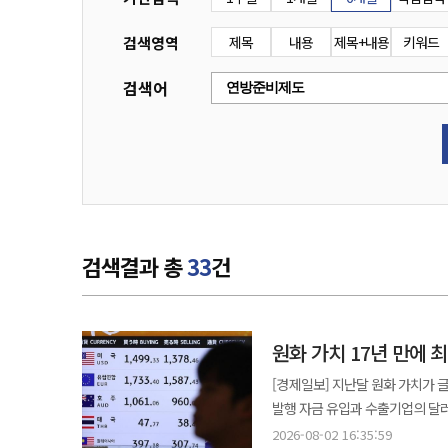
검색영역
제목
내용
제목+내용
키워드
검색어
검색결과 총
33
건
원화 가치 17년 만에 
[경제일보] 지난달 원화 가치가 
발행 자금 유입과 수출기업의 달러
시장에서는 하반기 환율이 1400원 선 아래로 내려갈 
2026-08-02 16:35:59