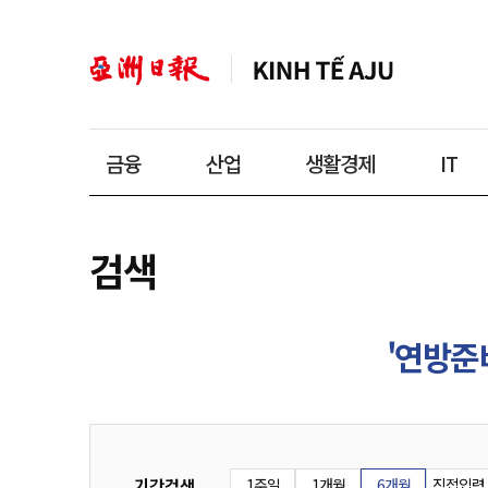
금융
산업
생활경제
IT
검색
'연방준
기간검색
1주일
1개월
6개월
직접입력