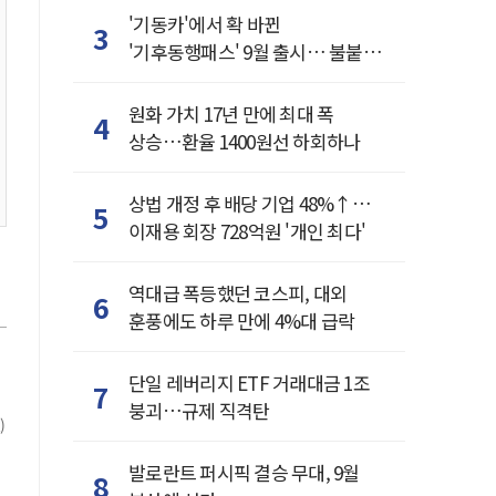
'기동카'에서 확 바뀐
3
'기후동행패스' 9월 출시… 불붙은
카드사 경쟁
원화 가치 17년 만에 최대 폭
4
상승…환율 1400원선 하회하나
상법 개정 후 배당 기업 48%↑…
5
이재용 회장 728억원 '개인 최다'
역대급 폭등했던 코스피, 대외
6
훈풍에도 하루 만에 4%대 급락
단일 레버리지 ETF 거래대금 1조
7
붕괴…규제 직격탄
)
발로란트 퍼시픽 결승 무대, 9월
8