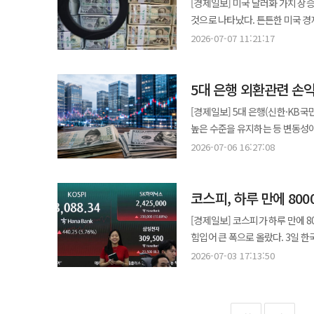
[경제일보] 미국 달러화 가치 상
따라 시장 영향이 달라질 수 있다. 외환시장에서는 SK하이닉스의 환전 수요가 1~2개월에 걸쳐 분산될 것으로 보고 있다.
서서히 하방 압력을 받기 시작했다. 최근 환율 하락 장세를 이끈 핵심 배경으로 SK하이닉스의 대규모 외화
리노공업(1.11%) △이오테크닉스(-0.70%)로 집계됐다. 원화
것으로 나타났다. 튼튼한 미국 경제 상황
환전 물량이 집중될 경우 원·달러 
지목된다. SK하이닉스는 10일 
외환시장에서 원·달러 환율은 전날 
상품선물거래위원회(CFTC)에 따
물량이 유입되면서 장중 1560원 안팎
2026-07-07 11:21:17
통해 최대 45조4500억원 규모
국제 유가가 급등하며 달러 강세
달러로 늘어났다. 이는 지난 2015년 12월 이후 최고치다. 자
연구원은 “SK하이닉스 ADR 상장
과정에서 최대 300억 달러에 달
풀이된다.
몰리면서 달러화 가치는 지난달에만
금리 정책 불확실성 해소, 엔저 
안정화를 위해 순매도한 136억 달러의 두 배를 초과하는 수
5대 은행 외환관련 손
강조하며 시장의 금리 인상 기대감을 키운 점이
내다봤다.
들어오기 전에 환율이 하락하면 원
이상 금리를 올릴 것으로 예상하고 
[경제일보] 5대 은행(신한·KB국
방어하고자 나중에 수령할 달러를
뒤집힌 것으로 보인다. 이란 전쟁
높은 수준을 유지하는 등 변동성이
풀이된다. 은행 역시 향후 달러 가치 하락에 따른 손실 위험을 피하기 위해 선제적으로 대처할 것으로 보인다. 이에 실제
산유국이면서 대표적 안전자산으로 꼽히
6일 업계에 따르면 5대은행의 올
대규모 달러 자금이 유입되기 전부
2026-07-06 16:27:08
강달러 기조가 조만간 한 풀 꺾일
8조7614억원으로 전년 동기(3조
막대한 달러가 단기간에 쏟아져 시
밑돌며 금리 인상 기대감이 다소 누그러졌기 때문이다. 지난 2일(현지시
(3조7058억원) 대비 142.8% 늘어나면서 손실 폭이 더 컸
공급하는 방안을 협의 중인 것으로 파악된다. 정부 당국의 외환시장 안정화 의지 또한
지난 5월과 비교해 5만7000명
코스피, 하루 만에 80
하나·농협은행은 흑자를 달성했다.
월간 수출액이 사상 처음으로 10
절반 넘게 밑도는 수치다. 고용 
손실을 냈다. 같은 기간 신한은행의
정부가 기업들을 상대로 강경 대응에 나섰다. 지난 7일 서울 영등포구 국회 본
[경제일보] 코스피가 하루 만에 
정례회의에서 금리를 올릴 것이라는 전망은 급격히 줄어들었
하나은행의 올해 1분기 외환관련 
전체회의에서 관세청은 환율 추가
힘입어 큰 폭으로 올랐다. 3일 한국거래소에 따르면 코스피는 전 거래일 대비 440.25포인트 상승한 8088.34로 장을
하락했던 것으로 나타났다. 그럼
올해 1분기 하나은행의 외환거래이
외환거래 혐의 기업들을 대상으로
마감했다. 이날 코스피 지수는 91.66포인트 오른 7739.75로 출발했다. 장 초반 하락세로 돌아서며 7378.10까지
골드만삭스 등은 일제히 달러화의
2026-07-03 17:13:50
규모가 모두 큰 상황에서도 이익이 손실을 웃돌면서 흑자를 
유출해 환율 불안을 야기하는 역
떨어지기도 했다. 하지만 이내 오
예측이 달러화 강세 현상을 지지하
239억원 흑자를 기록했다. 농협
압박했다. 여기에 한국과 일본 외환당국의 공조 소식이 시장에 전달되며 달러 매수 심리가 위축되어가는 분위기다. 지난
758.18포인트에 달했다. 이는 
팽팽하게 맞서며 외환시장의 셈법이 복잡해지는 형국이다. 이안
흑자를 달성했다. 5대은행의 지난해 외환관련 손익은 1조446억원으로 집계됐다. 같은해 1분기 2323억원 적자를
7일 일본 도쿄 마루노우치에서 
오후 1시 47분께 프로그램 매수호가 일시효
"앞으로 물가 상승 압력이 있더라
기록했으나 모든 은행이 연간 흑자 전환에 성공했다. 올해 1분기에도 5대 은