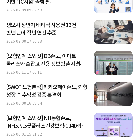
기반 'TC지점' 출범 外
2026-07-09 09:02:43
생보사 상반기 배타적 사용권 13건…
반년 만에 작년 연간 수준
2026-07-08 17:30:38
[보험업계 스냅샷] DB손보, 이마트
몰리스와 손잡고 전용 펫보험 출시 外
2026-06-11 17:06:11
[SWOT 보험분석] 카카오페이손보, 외형
성장 속 수익성 검증 본격화
2026-06-08 16:58:54
[보험업계 스냅샷] NH농협손보,
'NH5.N.5굿플러스건강보험(1040형)'
출시 外
2026-06-01 15:31:32