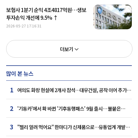
보험사 1분기 순익 4조4817억원…생보
투자손익 개선에 9.5% ↑
2026-05-27 17:16:31
더보기
많이 본 뉴스
1
여의도 화랑 현설에 2개사 참석…대우건설, 공작 이어 추가
거점 확보하나
2
'기동카'에서 확 바뀐 '기후동행패스' 9월 출시… 불붙은
카드사 경쟁
3
"젤리 얼려 먹어요" 한마디가 신제품으로…유통업계 개발실
된 SNS