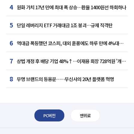
4
원화 가치 17년 만에 최대 폭 상승…환율 1400원선 하회하나
5
단일 레버리지 ETF 거래대금 1조 붕괴…규제 직격탄
6
역대급 폭등했던 코스피, 대외 훈풍에도 하루 만에 4%대
급락
7
상법 개정 후 배당 기업 48%↑…이재용 회장 728억원 '개인
최다'
8
무명 브랜드의 등용문……무신사의 20년 플랫폼 혁명
PC버전
맨위로