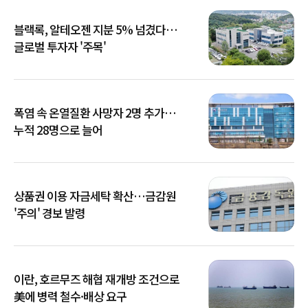
블랙록, 알테오젠 지분 5% 넘겼다…
글로벌 투자자 '주목'
폭염 속 온열질환 사망자 2명 추가…
누적 28명으로 늘어
상품권 이용 자금세탁 확산…금감원
'주의' 경보 발령
이란, 호르무즈 해협 재개방 조건으로
美에 병력 철수·배상 요구