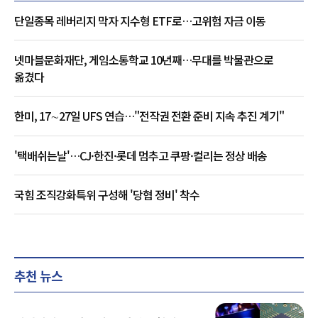
단일종목 레버리지 막자 지수형 ETF로…고위험 자금 이동
넷마블문화재단, 게임소통학교 10년째…무대를 박물관으로
옮겼다
한미, 17∼27일 UFS 연습…"전작권 전환 준비 지속 추진 계기"
'택배쉬는날'…CJ·한진·롯데 멈추고 쿠팡·컬리는 정상 배송
국힘 조직강화특위 구성해 '당협 정비' 착수
추천 뉴스