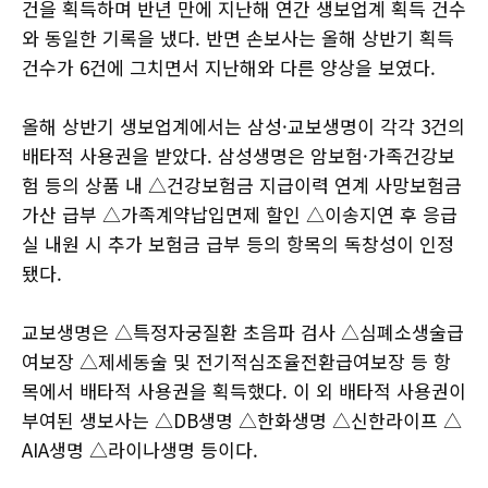
건을 획득하며 반년 만에 지난해 연간 생보업계 획득 건수
와 동일한 기록을 냈다. 반면 손보사는 올해 상반기 획득
건수가 6건에 그치면서 지난해와 다른 양상을 보였다.
올해 상반기 생보업계에서는 삼성·교보생명이 각각 3건의
배타적 사용권을 받았다. 삼성생명은 암보험·가족건강보
험 등의 상품 내 △건강보험금 지급이력 연계 사망보험금
가산 급부 △가족계약납입면제 할인 △이송지연 후 응급
실 내원 시 추가 보험금 급부 등의 항목의 독창성이 인정
됐다.
교보생명은 △특정자궁질환 초음파 검사 △심폐소생술급
여보장 △제세동술 및 전기적심조율전환급여보장 등 항
목에서 배타적 사용권을 획득했다. 이 외 배타적 사용권이
부여된 생보사는 △DB생명 △한화생명 △신한라이프 △
AIA생명 △라이나생명 등이다.