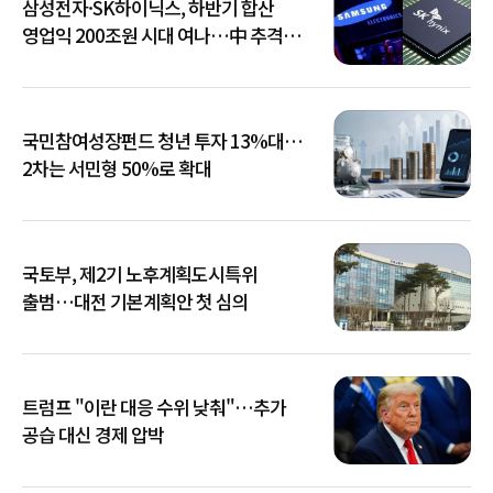
삼성전자·SK하이닉스, 하반기 합산
영업익 200조원 시대 여나…中 추격은
부담
국민참여성장펀드 청년 투자 13%대…
2차는 서민형 50%로 확대
국토부, 제2기 노후계획도시특위
출범…대전 기본계획안 첫 심의
트럼프 "이란 대응 수위 낮춰"…추가
공습 대신 경제 압박