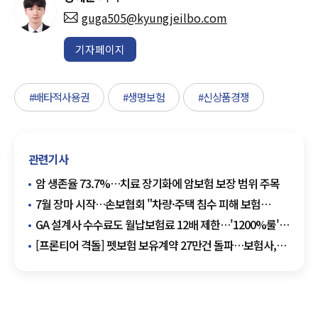
guga505@kyungjeilbo.com
기자페이지
#배타적사용권
#생명보험
#신상품경쟁
관련기사
암 생존율 73.7%…치료 장기화에 암보험 보장 범위 주목
7월 장마 시작…손보협회 "차량·주택 침수 피해 보험
확인해야"
GA 설계사 수수료도 월납보험료 12배 제한…'1200%룰'
적용 확대
[프론티어 격돌] 펫보험 보유계약 27만건 돌파…보험사,
서비스 차별화 경쟁