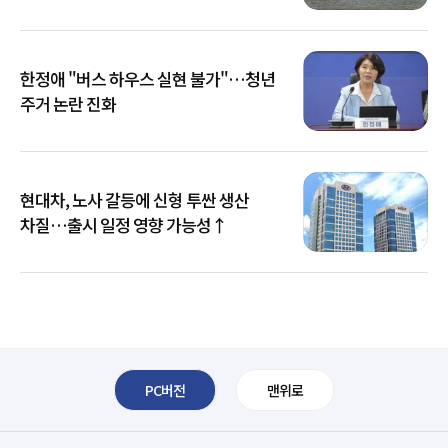
한정애 "버스 하우스 실현 불가"…청년
주거 논란 진화
현대차, 노사 갈등에 신형 투싼 생산
차질…출시 일정 영향 가능성↑
PC버전
맨위로